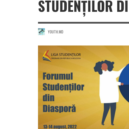
STUDENȚILOR D
YOUTH.MD