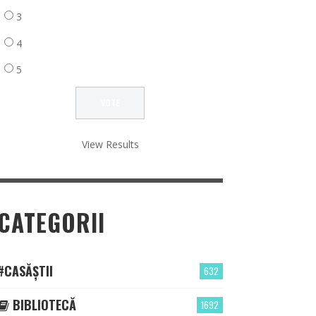
3
4
5
View Results
CATEGORII
#CASĂȘTII
632
BIBLIOTECĂ
1692