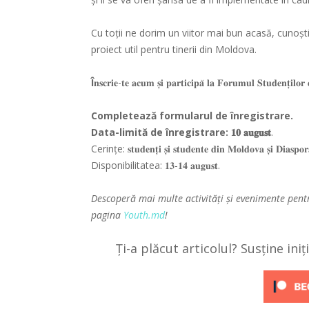
Cu toții ne dorim un viitor mai bun acasă, cunoș
proiect util pentru tinerii din Moldova.
Î
𝐧𝐬𝐜𝐫𝐢𝐞-𝐭𝐞 𝐚𝐜𝐮𝐦 𝐬̦𝐢 𝐩𝐚𝐫𝐭𝐢𝐜𝐢𝐩𝐚̆ 𝐥𝐚 𝐅𝐨𝐫𝐮𝐦𝐮𝐥 𝐒𝐭𝐮𝐝𝐞𝐧𝐭̦𝐢𝐥𝐨𝐫 
Completează
formularul de înregistrare
.
Data-limită de înregistrare: 𝟏𝟎 𝐚𝐮𝐠𝐮𝐬𝐭
.
Cerințe: 𝐬𝐭𝐮𝐝𝐞𝐧𝐭̦𝐢 𝐬̦𝐢 𝐬𝐭𝐮𝐝𝐞𝐧𝐭𝐞 𝐝𝐢𝐧 𝐌𝐨𝐥𝐝𝐨𝐯𝐚 𝐬̦𝐢 𝐃𝐢𝐚𝐬𝐩𝐨
Disponibilitatea: 𝟏𝟑-𝟏𝟒 𝐚𝐮𝐠𝐮𝐬𝐭.
Descoperă mai multe activități și evenimente pent
pagina
Youth.md
!
Ți-a plăcut articolul? Susține ini