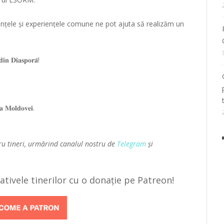
tințele și experiențele comune ne pot ajuta să realizăm un
𝐝𝐢𝐧 𝐃𝐢𝐚𝐬𝐩𝐨𝐫𝐚̆!
𝐚 𝐌𝐨𝐥𝐝𝐨𝐯𝐞𝐢.
ru tineri, urmărind canalul nostru de
Telegram
și
țiativele tinerilor cu o donație pe Patreon!