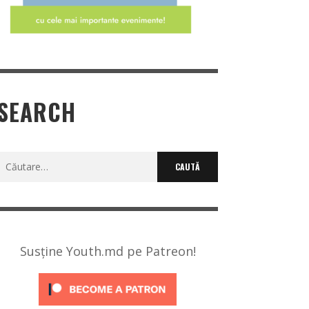
SEARCH
Caută
după:
Susține Youth.md pe Patreon!