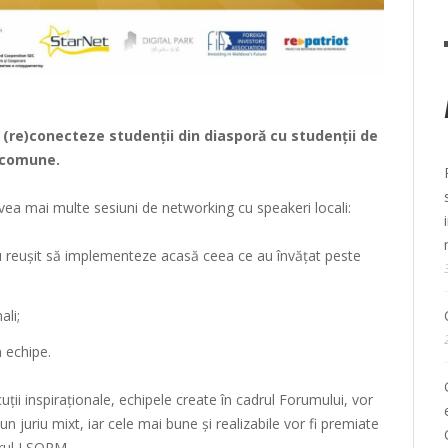
 (re)conecteze studenții din diasporă cu studenții de
e comune.
 avea mai multe sesiuni de networking cu speakeri locali:
au reușit să implementeze acasă ceea ce au învățat peste
ali;
n echipe.
uții inspiraționale, echipele create în cadrul Forumului, vor
n juriu mixt, iar cele mai bune și realizabile vor fi premiate
adrul LSORM.