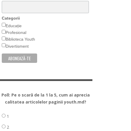
Categorii
Educație
Profesional
Biblioteca Youth
Divertisment
Poll: Pe o scară de la 1 la 5, cum ai aprecia
calitatea articolelor paginii youth.md?
1
2