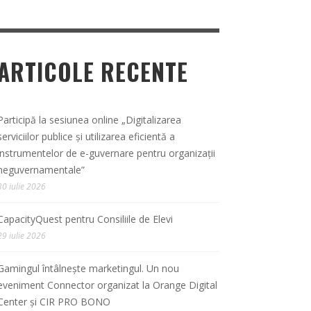
ARTICOLE RECENTE
Participă la sesiunea online „Digitalizarea
serviciilor publice și utilizarea eficientă a
instrumentelor de e-guvernare pentru organizații
neguvernamentale”
30 iulie 2026
CapacityQuest pentru Consiliile de Elevi
29 iulie 2026
Gamingul întâlnește marketingul. Un nou
eveniment Connector organizat la Orange Digital
Center și CIR PRO BONO