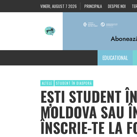
VINERI, AUGUST 7 2026
PRINCIPALA
DESPRE NOI
TER
EDUCATIONAL
ALTELE
STUDENT ÎN DIASPORĂ
EȘTI STUDENT Î
MOLDOVA SAU Î
ÎNSCRIE-TE LA 