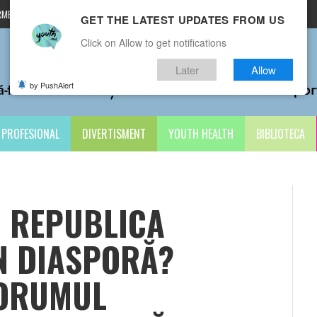
MENI ȘI CONDIȚII
CONTACTE
GET THE LATEST UPDATES FROM US
Click on Allow to get notifications
Later
Allow
by PushAlert
PROFESIONAL
DIVERTISMENT
YOUTH HEALTH
BIBLIOTECA
N REPUBLICA
N DIASPORĂ?
FORUMUL