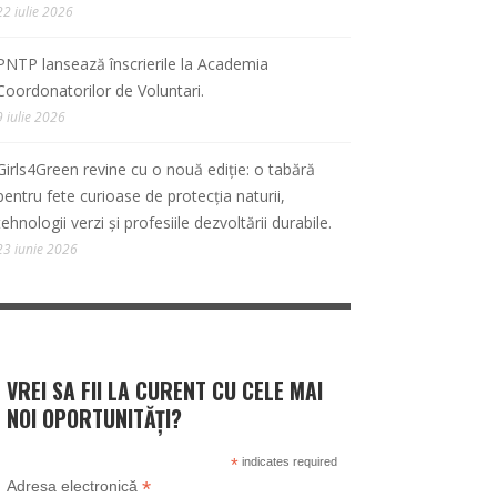
22 iulie 2026
PNTP lansează înscrierile la Academia
Coordonatorilor de Voluntari.
9 iulie 2026
Girls4Green revine cu o nouă ediție: o tabără
pentru fete curioase de protecția naturii,
tehnologii verzi și profesiile dezvoltării durabile.
23 iunie 2026
VREI SA FII LA CURENT CU CELE MAI
NOI OPORTUNITĂȚI?
*
indicates required
*
Adresa electronică