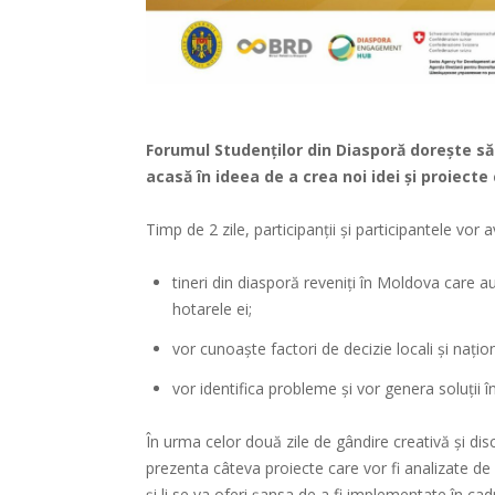
Forumul Studenților din Diasporă dorește să
acasă în ideea de a crea noi idei și proiect
Timp de 2 zile, participanții și participantele vor
tineri din diasporă reveniți în Moldova care 
hotarele ei;
vor cunoaște factori de decizie locali și națion
vor identifica probleme și vor genera soluții î
În urma celor două zile de gândire creativă și disc
prezenta câteva proiecte care vor fi analizate de u
și li se va oferi șansa de a fi implementate în c