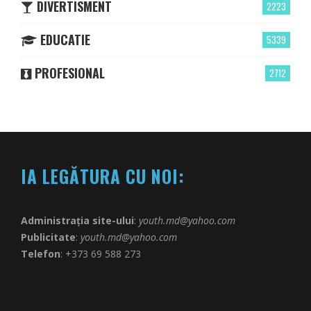
DIVERTISMENT
2223
EDUCATIE
5339
PROFESIONAL
2712
IA LEGĂTURA CU NOI:
Administrația site-ului
:
youth.md@yahoo.com
Publicitate
:
youth.md@yahoo.com
Telefon
: +373 69 588 273