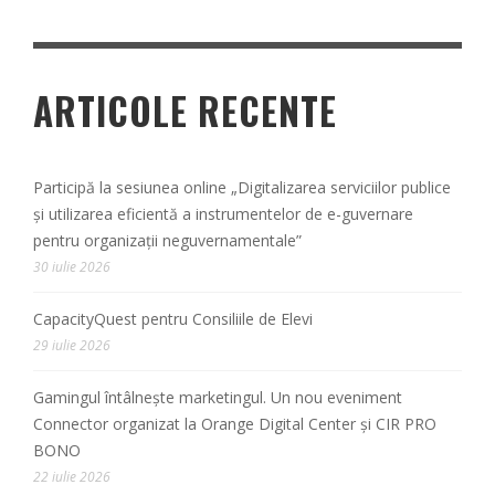
ARTICOLE RECENTE
Participă la sesiunea online „Digitalizarea serviciilor publice
și utilizarea eficientă a instrumentelor de e-guvernare
pentru organizații neguvernamentale”
30 iulie 2026
CapacityQuest pentru Consiliile de Elevi
29 iulie 2026
Gamingul întâlnește marketingul. Un nou eveniment
Connector organizat la Orange Digital Center și CIR PRO
BONO
22 iulie 2026