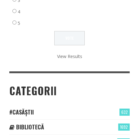
3
4
5
View Results
CATEGORII
#CASĂȘTII
632
BIBLIOTECĂ
1692