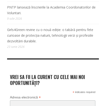
PNTP lansează înscrierile la Academia Coordonatorilor de
Voluntari.
9 iulie 2026
Girls4Green revine cu o nouă ediție: o tabără pentru fete
curioase de protecția naturii, tehnologii verzi și profesiile
dezvoltării durabile.
23 iunie 2026
VREI SA FII LA CURENT CU CELE MAI NOI
OPORTUNITĂȚI?
*
indicates required
*
Adresa electronică