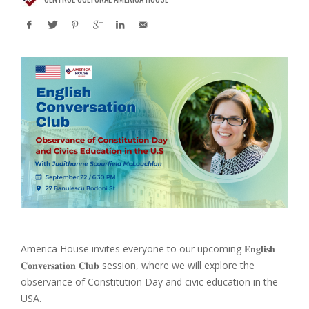
America House invites everyone to our upcoming 𝐄𝐧𝐠𝐥𝐢𝐬𝐡
𝐂𝐨𝐧𝐯𝐞𝐫𝐬𝐚𝐭𝐢𝐨𝐧 𝐂𝐥𝐮𝐛 session, where we will explore the
observance of Constitution Day and civic education in the
USA.