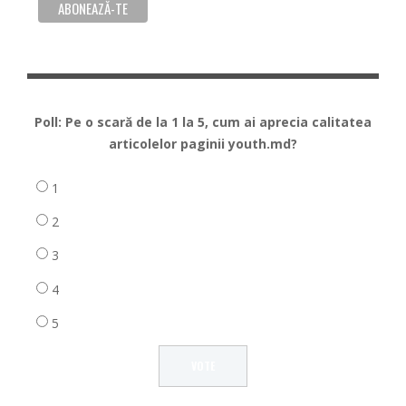
Poll: Pe o scară de la 1 la 5, cum ai aprecia calitatea
articolelor paginii youth.md?
1
2
3
4
5