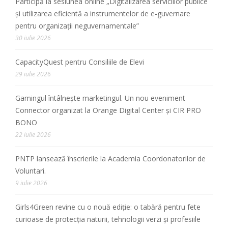
Participă la sesiunea online „Digitalizarea serviciilor publice
și utilizarea eficientă a instrumentelor de e-guvernare
pentru organizații neguvernamentale”
30 iulie 2026
CapacityQuest pentru Consiliile de Elevi
29 iulie 2026
Gamingul întâlnește marketingul. Un nou eveniment
Connector organizat la Orange Digital Center și CIR PRO
BONO
22 iulie 2026
PNTP lansează înscrierile la Academia Coordonatorilor de
Voluntari.
9 iulie 2026
Girls4Green revine cu o nouă ediție: o tabără pentru fete
curioase de protecția naturii, tehnologii verzi și profesiile