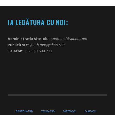
IA LEGĂTURA CU NOI:
Administrația site-ului
:
youth.md@yahoo.com
Publicitate
:
youth.md@yahoo.com
Telefon
: +373 69 588 273