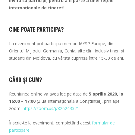
invită să participi, pentru a fi parte a unei rețele
internaționale de tineret!
CINE POATE PARTICIPA?
La eveniment pot participa membri IAYSP Europe, din
Orientul Mijlociu, Germania, Cehia, alte țări, inclusiv tineri și
studenți din Moldova, cu vârsta cuprinsă între 15-30 de ani.
CÂND ȘI CUM?
Reuniunea online va avea loc pe data de
5 aprilie 2020, la
16:00 – 17:00
(Ziua Internațională a Conștiinței), prin apel
zoom:
https://zoom.us/j/826243321
Înscrie-te la eveniment, completând acest
formular de
participare.