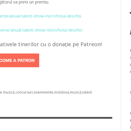
igătorul va primi un premiu.
erse/anual-talent-show-microfonul-deschis
verse/anual-talent-show-microfonul-deschis
țiativele tinerilor cu o donație pe Patreon!
e muzică
concursuri
evenimente
moldova
muzică
talent