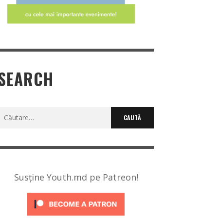
SEARCH
Caută
după:
Susține Youth.md pe Patreon!