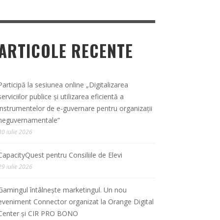
ARTICOLE RECENTE
Participă la sesiunea online „Digitalizarea
serviciilor publice și utilizarea eficientă a
instrumentelor de e-guvernare pentru organizații
neguvernamentale”
30 iulie 2026
CapacityQuest pentru Consiliile de Elevi
29 iulie 2026
Gamingul întâlnește marketingul. Un nou
eveniment Connector organizat la Orange Digital
Center și CIR PRO BONO