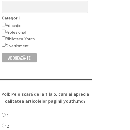
Categorii
Educație
Profesional
Biblioteca Youth
Divertisment
Poll: Pe o scară de la 1 la 5, cum ai aprecia
calitatea articolelor paginii youth.md?
1
2