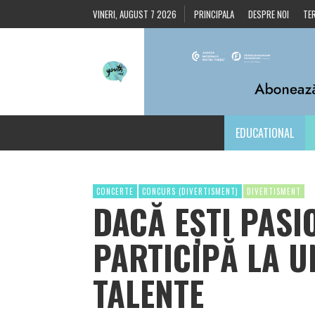
VINERI, AUGUST 7 2026
PRINCIPALA
DESPRE NOI
TER
EDUCATIONAL
CONCERTE
CONCURS (DIVERTISMENT)
DIVERTISMENT
DACĂ EȘTI PASI
PARTICIPĂ LA 
TALENTE