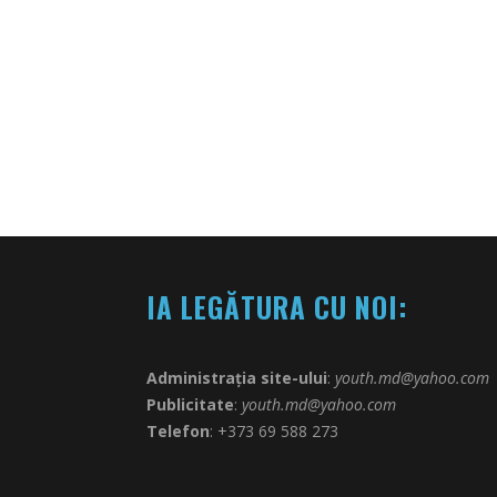
IA LEGĂTURA CU NOI:
Administrația site-ului
:
youth.md@yahoo.com
Publicitate
:
youth.md@yahoo.com
Telefon
: +373 69 588 273