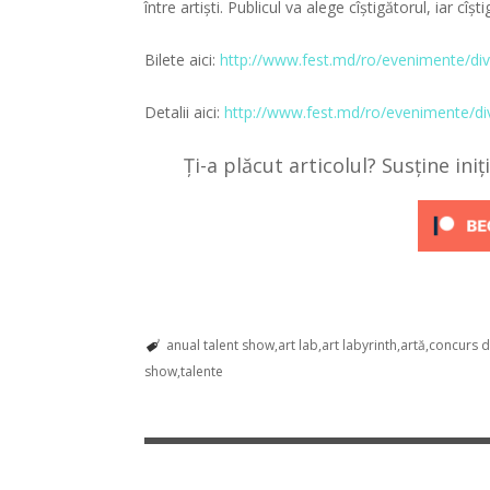
între artiști.
Publicul va alege cîștigătorul, iar cîșt
Bilete aici:
http://www.fest.md/ro/evenimente/div
Detalii aici:
http://www.fest.md/ro/evenimente/di
Ți-a plăcut articolul? Susține ini
anual talent show
art lab
art labyrinth
artă
concurs d
show
talente