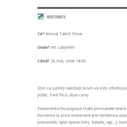
MENTENANTA
Ce?
Annual Talent Show
Unde?
Art Labyrinth
Când?
26 mai, orele 18:00
Știm ca sunteți talentați! Acum vă este oferită pos
public.
Fară frică, doar curaj.
Evenimentul încurajează toate persoanele tinere 
înscrierea la acest eveniment prin trimiterea un
prenumele, tipul operei (vers, balada, rap…), nu