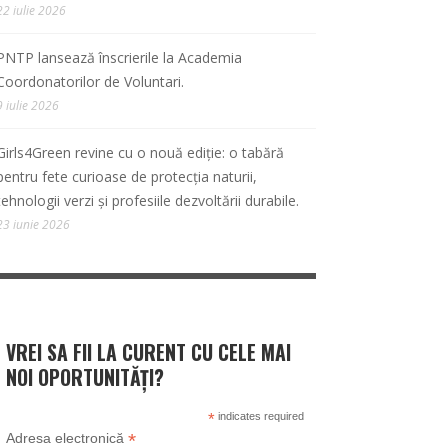
22 iulie 2026
PNTP lansează înscrierile la Academia
Coordonatorilor de Voluntari.
9 iulie 2026
Girls4Green revine cu o nouă ediție: o tabără
pentru fete curioase de protecția naturii,
tehnologii verzi și profesiile dezvoltării durabile.
23 iunie 2026
VREI SA FII LA CURENT CU CELE MAI
NOI OPORTUNITĂȚI?
*
indicates required
*
Adresa electronică