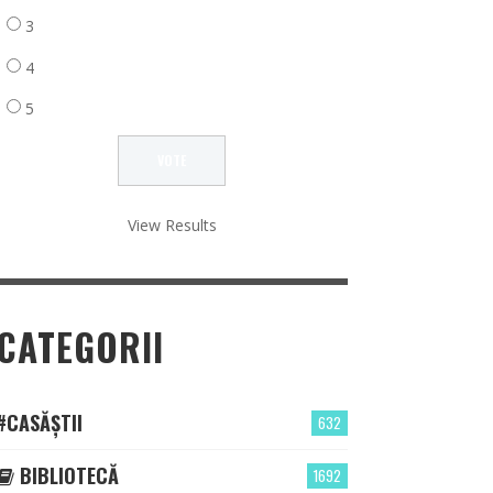
3
4
5
View Results
CATEGORII
#CASĂȘTII
632
BIBLIOTECĂ
1692