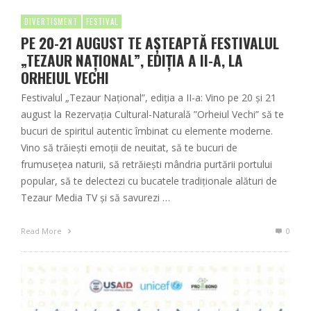
DIVERTISMENT
FESTIVAL
PE 20-21 AUGUST TE AȘTEAPTĂ FESTIVALUL
„TEZAUR NAȚIONAL”, EDIȚIA A II-A, LA
ORHEIUL VECHI
Festivalul „Tezaur Național”, ediția a II-a: Vino pe 20 și 21
august la Rezervația Cultural-Naturală ”Orheiul Vechi” să te
bucuri de spiritul autentic îmbinat cu elemente moderne.
Vino să trăiești emoții de neuitat, să te bucuri de
frumusețea naturii, să retrăiești mândria purtării portului
popular, să te delectezi cu bucatele tradiționale alături de
Tezaur Media TV și să savurezi …
Read More
0