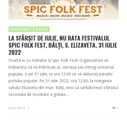
DIVERTISMENT
FESTIVAL
LA SFÂRȘIT DE IULIE, NU RATA FESTIVALUL
SPIC FOLK FEST, BĂLȚI, S. ELIZAVETA, 31 IULIE
2022
Poartă ie cu mândrie la Spic Folk Fest! Organizatorii vă
îndeamnă să vă îmbrăcați ia, cămașa sau întreg costumul
popular, și pe 31 iulie, la ora 12:00 să vă alăturați paradei
portului popular. Pe 31 iulie 2022, ora 12:00, la marginea
satului Elizaveta din mun. Bălți, vino să sărbătorești sfârșitul
sezonului de recoltare a grâului …
Read More
0