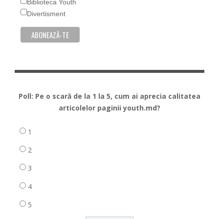
Biblioteca Youth
Divertisment
Poll: Pe o scară de la 1 la 5, cum ai aprecia calitatea
articolelor paginii youth.md?
1
2
3
4
5