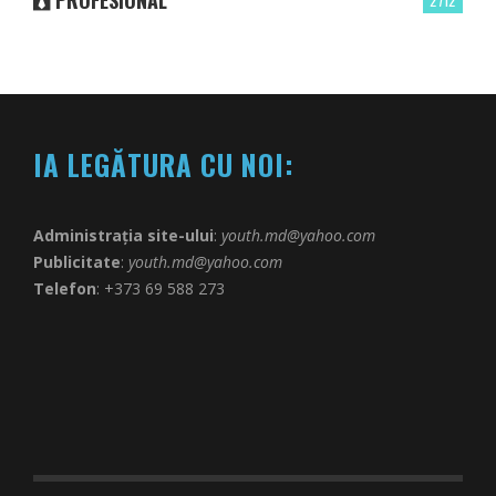
PROFESIONAL
2712
IA LEGĂTURA CU NOI:
Administrația site-ului
:
youth.md@yahoo.com
Publicitate
:
youth.md@yahoo.com
Telefon
: +373 69 588 273