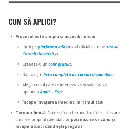
CUM SĂ APLICI?
Procesul este simplu și accesibil oricui:
Intră pe
platforma edX
(link-ul oficial este pe
site-ul
Cornell University
).
Creează-ți un
cont gratuit
.
Răsfoiește
lista completă de cursuri disponibile.
Alege cursul care te interesează și selectează
opțiunea
Audit – Free
.
Începe învățarea imediat, la ritmul tău!
Termen-limită
: Nu există un termen-limită fix – fiecare
curs are propriul calendar,
te poți înscrie oricând și
începe atunci când ești pregătit!