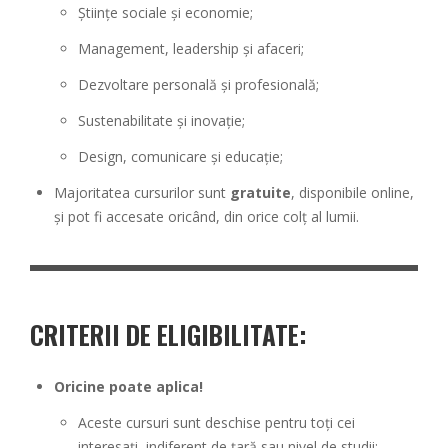
Științe sociale și economie;
Management, leadership și afaceri;
Dezvoltare personală și profesională;
Sustenabilitate și inovație;
Design, comunicare și educație;
Majoritatea cursurilor sunt
gratuite
, disponibile online,
și pot fi accesate oricând, din orice colț al lumii.
CRITERII DE ELIGIBILITATE:
Oricine poate aplica!
Aceste cursuri sunt deschise pentru toți cei
interesați, indiferent de țară sau nivel de studii;