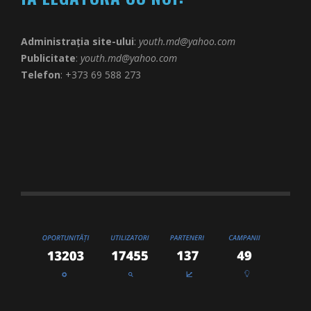
Administrația site-ului
:
youth.md@yahoo.com
Publicitate
:
youth.md@yahoo.com
Telefon
: +373 69 588 273