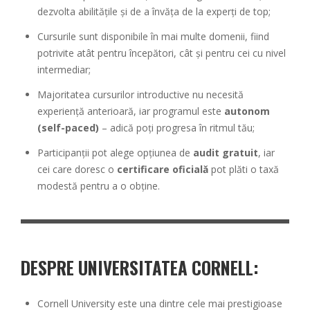
dezvolta abilitățile și de a învăța de la experți de top;
Cursurile sunt disponibile în mai multe domenii, fiind
potrivite atât pentru începători, cât și pentru cei cu nivel
intermediar;
Majoritatea cursurilor introductive nu necesită
experiență anterioară, iar programul este
autonom
(self-paced)
– adică poți progresa în ritmul tău;
Participanții pot alege opțiunea de
audit gratuit
, iar
cei care doresc o
certificare oficială
pot plăti o taxă
modestă pentru a o obține.
DESPRE UNIVERSITATEA CORNELL
:
Cornell University este una dintre cele mai prestigioase