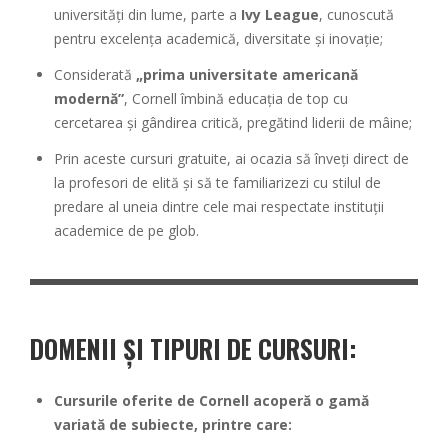
universități din lume, parte a
Ivy League
, cunoscută
pentru excelența academică, diversitate și inovație;
Considerată
„prima universitate americană
modernă”
, Cornell îmbină educația de top cu
cercetarea și gândirea critică, pregătind liderii de mâine;
Prin aceste cursuri gratuite, ai ocazia să înveți direct de
la profesori de elită și să te familiarizezi cu stilul de
predare al uneia dintre cele mai respectate instituții
academice de pe glob.
DOMENII ȘI TIPURI DE CURSURI
:
Cursurile oferite de Cornell acoperă o gamă
variată de subiecte, printre care: