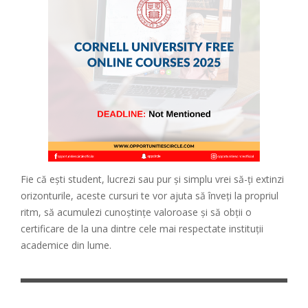
Fie că ești student, lucrezi sau pur și simplu vrei să-ți extinzi
orizonturile, aceste cursuri te vor ajuta să înveți la propriul
ritm, să acumulezi cunoștințe valoroase și să obții o
certificare de la una dintre cele mai respectate instituții
academice din lume.