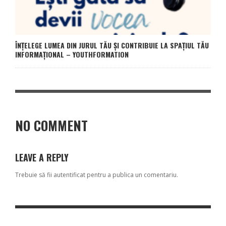
ÎNȚELEGE LUMEA DIN JURUL TĂU ȘI CONTRIBUIE LA SPAȚIUL TĂU
INFORMAȚIONAL – YOUTHFORMATION
NO COMMENT
LEAVE A REPLY
Trebuie să fii
autentificat
pentru a publica un comentariu.