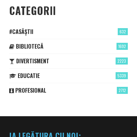
CATEGORII
#CASĂȘTII
632
BIBLIOTECĂ
1692
DIVERTISMENT
2223
EDUCATIE
5339
PROFESIONAL
2712
IA LEGĂTURA CU NOI: