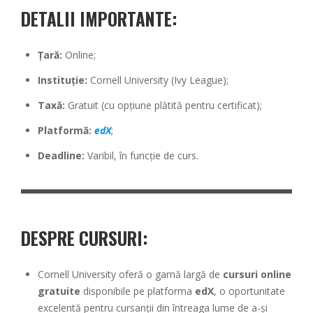
DETALII IMPORTANTE:
Țară:
Online;
Instituție:
Cornell University (Ivy League);
Taxă:
Gratuit (cu opțiune plătită pentru certificat);
Platformă:
edX
;
Deadline:
Varibil, în funcție de curs.
DESPRE CURSURI:
Cornell University oferă o gamă largă de
cursuri online
gratuite
disponibile pe platforma
edX
, o oportunitate
excelentă pentru cursanții din întreaga lume de a-și