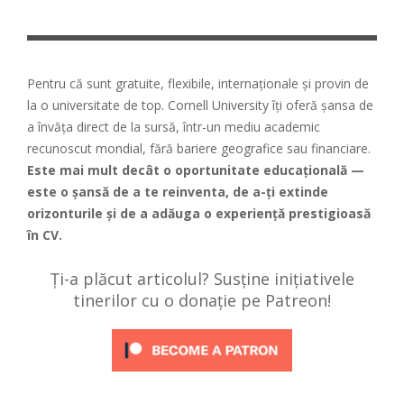
Pentru că sunt gratuite, flexibile, internaționale și provin de
la o universitate de top. Cornell University îți oferă șansa de
a învăța direct de la sursă, într-un mediu academic
recunoscut mondial, fără bariere geografice sau financiare.
Este mai mult decât o oportunitate educațională —
este o șansă de a te reinventa, de a-ți extinde
orizonturile și de a adăuga o experiență prestigioasă
în CV.
Ți-a plăcut articolul? Susține inițiativele
tinerilor cu o donație pe Patreon!