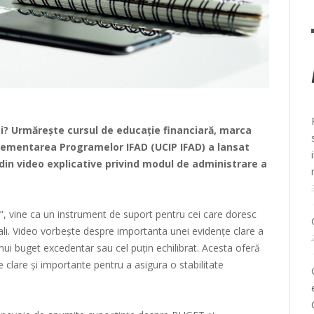
 ai? Urmărește cursul de educație financiară, marca
lementarea Programelor IFAD (UCIP IFAD) a lansat
in video explicative privind modul de administrare a
m”, vine ca un instrument de suport pentru cei care doresc
nali. Video vorbește despre importanta unei evidențe clare a
 unui buget excedentar sau cel puțin echilibrat. Acesta oferă
e clare și importante pentru a asigura o stabilitate