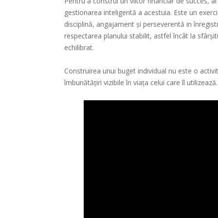
Pentru a construi un viitor financiar de succes,
gestionarea inteligentă a acestuia. Este un exerci
disciplină, angajament și perseverentă in înregistra
respectarea planului stabilit, astfel încât la sfârși
echilibrat.
Construirea unui buget individual nu este o activi
îmbunătățiri vizibile în viața celui care îl utilizează.