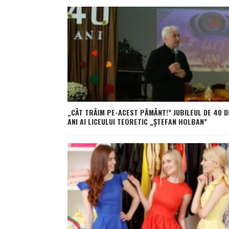
„CÂT TRĂIM PE-ACEST PĂMÂNT!” JUBILEUL DE 40 D
ANI AI LICEULUI TEORETIC „ȘTEFAN HOLBAN”