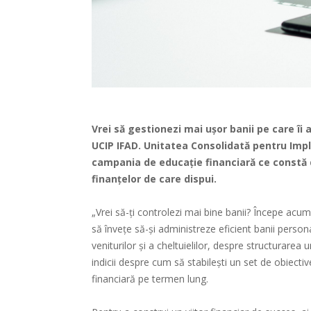
Vrei să gestionezi mai ușor banii pe care îi
UCIP IFAD. Unitatea Consolidată pentru Imp
campania de educație financiară ce constă d
finanțelor de care dispui.
„Vrei să-ți controlezi mai bine banii? Începe acu
să învețe să-și administreze eficient banii perso
veniturilor și a cheltuielilor, despre structurarea
indicii despre cum să stabilești un set de obiectiv
financiară pe termen lung.