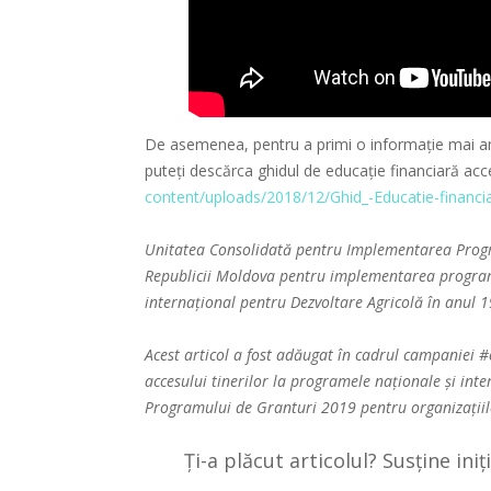
De asemenea, pentru a primi o informație mai am
puteți descărca ghidul de educație financiară a
content/uploads/2018/12/Ghid_-Educatie-financia
Unitatea Consolidată pentru Implementarea Progra
Republicii Moldova pentru implementarea program
internațional pentru Dezvoltare Agricolă în anul 
Acest articol a fost adăugat în cadrul campaniei
#
accesului tinerilor la programele naționale și int
Programului de Granturi 2019 pentru organizațiile d
Ți-a plăcut articolul? Susține ini