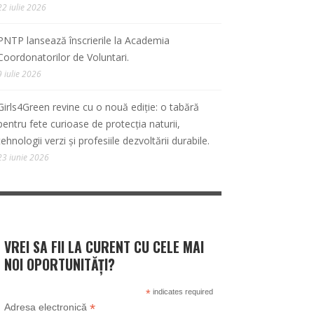
22 iulie 2026
PNTP lansează înscrierile la Academia
Coordonatorilor de Voluntari.
9 iulie 2026
Girls4Green revine cu o nouă ediție: o tabără
pentru fete curioase de protecția naturii,
tehnologii verzi și profesiile dezvoltării durabile.
23 iunie 2026
VREI SA FII LA CURENT CU CELE MAI
NOI OPORTUNITĂȚI?
*
indicates required
*
Adresa electronică