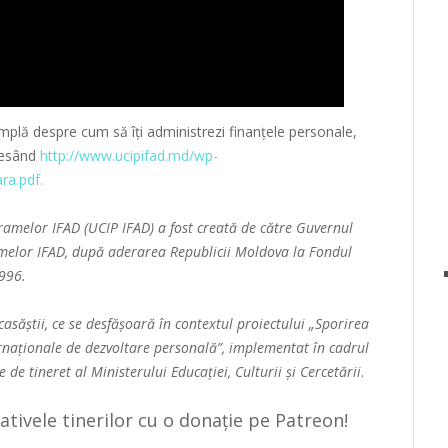
plă despre cum să îți administrezi finanțele personale,
ccesând
http://www.ucipifad.md/wp-
ra.pdf.
melor IFAD (UCIP IFAD) a fost creată de către Guvernul
elor IFAD, după aderarea Republicii Moldova la Fondul
1996.
casăștii
, ce se desfășoară în contextul proiectului „Sporirea
ernaționale de dezvoltare personală”, implementat în cadrul
e tineret al Ministerului Educației, Culturii și Cercetării
.
țiativele tinerilor cu o donație pe Patreon!