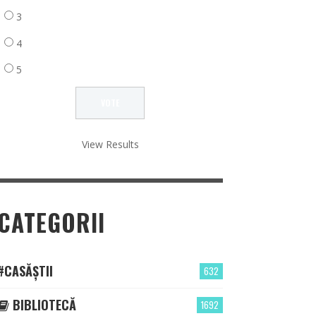
3
4
5
View Results
CATEGORII
#CASĂȘTII
632
BIBLIOTECĂ
1692