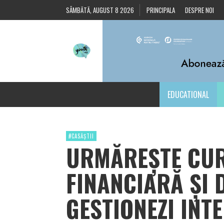
SÂMBĂTĂ, AUGUST 8 2026
PRINCIPALA
DESPRE NOI
EDUCATIONAL
#CASĂȘTII
URMĂREȘTE CUR
FINANCIARĂ ȘI
GESTIONEZI INTE