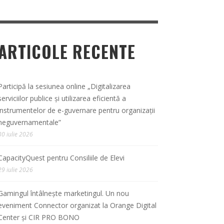
ARTICOLE RECENTE
Participă la sesiunea online „Digitalizarea
serviciilor publice și utilizarea eficientă a
instrumentelor de e-guvernare pentru organizații
neguvernamentale”
30 iulie 2026
CapacityQuest pentru Consiliile de Elevi
29 iulie 2026
Gamingul întâlnește marketingul. Un nou
eveniment Connector organizat la Orange Digital
Center și CIR PRO BONO