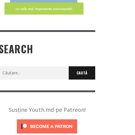
SEARCH
Caută
după:
Susține Youth.md pe Patreon!