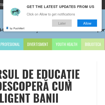
TERMENI ȘI CONDIȚII
CONTACTE
GET THE LATEST UPDATES FROM US
Click on Allow to get notifications
Later
Allow
by PushAlert
PROFESIONAL
DIVERTISMENT
YOUTH HEALTH
BIBLIOTECA
SUL DE EDUCAȚIE
 DESCOPERĂ CUM
LIGENT BANII