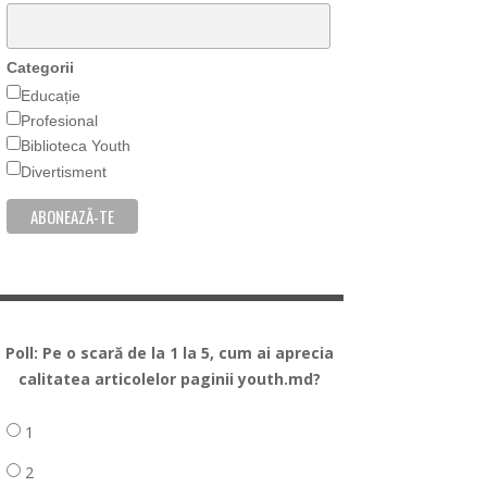
Categorii
Educație
Profesional
Biblioteca Youth
Divertisment
Poll: Pe o scară de la 1 la 5, cum ai aprecia
calitatea articolelor paginii youth.md?
1
2