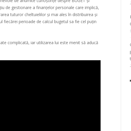
 ai nevoie de anumite cunoștințe despre BUGET și
țiu de gestionare a finanțelor personale care implică,
rea tuturor cheltuielilor și mai ales în distribuirea și
tul fiecărei perioade de calcul bugetul sa fie cel puțin
tate complicată, iar utilizarea lui este menit să aducă