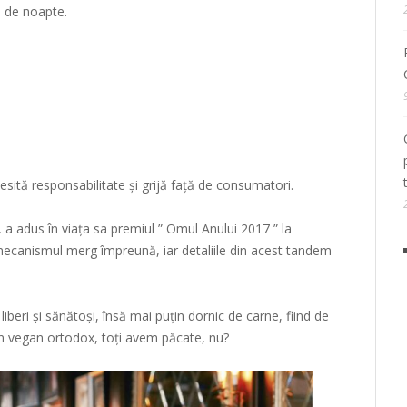
b de noapte.
sită responsabilitate și grijă față de consumatori.
 a adus în viața sa premiul ” Omul Anului 2017 ” la
 mecanismul merg împreună, iar detaliile din acest tandem
beri și sănătoși, însă mai puțin dornic de carne, fiind de
 un vegan ortodox, toți avem păcate, nu?