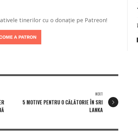
țiativele tinerilor cu o donație pe Patreon!
NEXT
ER
5 MOTIVE PENTRU O CĂLĂTORIE ÎN SRI
NĂ
LANKA