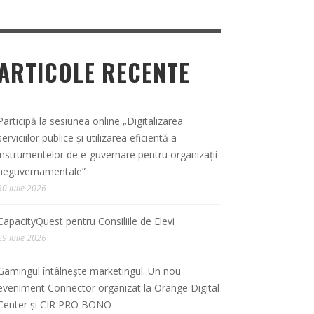
ARTICOLE RECENTE
Participă la sesiunea online „Digitalizarea
serviciilor publice și utilizarea eficientă a
instrumentelor de e-guvernare pentru organizații
neguvernamentale”
30 iulie 2026
CapacityQuest pentru Consiliile de Elevi
29 iulie 2026
Gamingul întâlnește marketingul. Un nou
eveniment Connector organizat la Orange Digital
Center și CIR PRO BONO