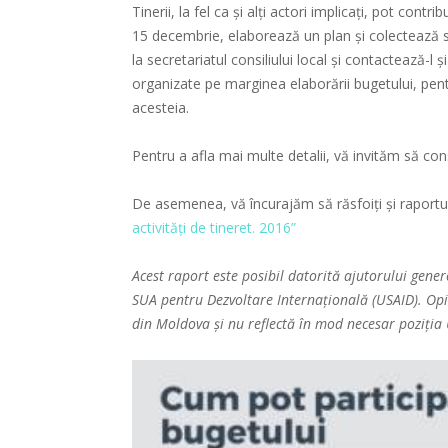
Tinerii, la fel ca și alți actori implicați, pot cont
15 decembrie, elaborează un plan și colectează s
la secretariatul consiliului local și contactează-l 
organizate pe marginea elaborării bugetului, pentr
acesteia.
Pentru a afla mai multe detalii, vă invităm să con
De asemenea, vă încurajăm să răsfoiți și raportu
activități de tineret. 2016”
Acest raport este posibil datorită ajutorului gene
SUA pentru Dezvoltare Internațională (USAID). Opin
din Moldova și nu reflectă în mod necesar poziția