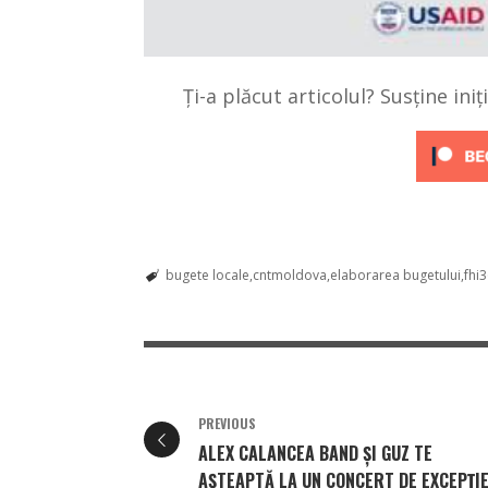
Ți-a plăcut articolul? Susține ini
bugete locale
cntmoldova
elaborarea bugetului
fhi
PREVIOUS
ALEX CALANCEA BAND ȘI GUZ TE
AȘTEAPTĂ LA UN CONCERT DE EXCEPȚI