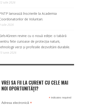
22 iulie 2026
PNTP lansează înscrierile la Academia
Coordonatorilor de Voluntari.
9 iulie 2026
Girls4Green revine cu o nouă ediție: o tabără
pentru fete curioase de protecția naturii,
tehnologii verzi și profesiile dezvoltării durabile.
23 iunie 2026
VREI SA FII LA CURENT CU CELE MAI
NOI OPORTUNITĂȚI?
*
indicates required
*
Adresa electronică