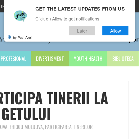
TERMENI ȘI CONDIȚII
CONTACTE
GET THE LATEST UPDATES FROM US
Click on Allow to get notifications
Later
Allow
by PushAlert
PROFESIONAL
DIVERTISMENT
YOUTH HEALTH
BIBLIOTECA
TICIPA TINERII LA
GETULUI
OVA, FHI360 MOLDOVA, PARTICIPAREA TINERILOR