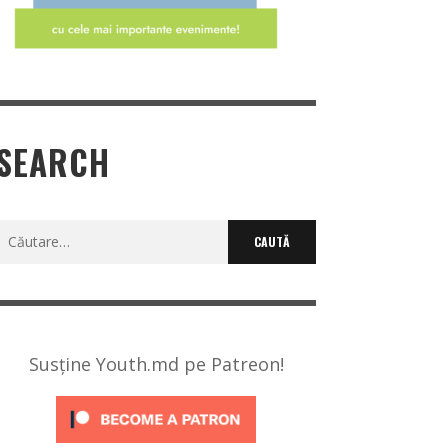
SEARCH
Caută
după:
Susține Youth.md pe Patreon!