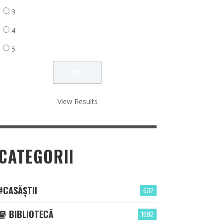
3
4
5
View Results
CATEGORII
#CASĂȘTII
632
BIBLIOTECĂ
1692