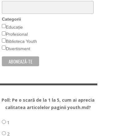
Categorii
Educație
Profesional
Biblioteca Youth
Divertisment
Poll: Pe o scară de la 1 la 5, cum ai aprecia
calitatea articolelor paginii youth.md?
1
2