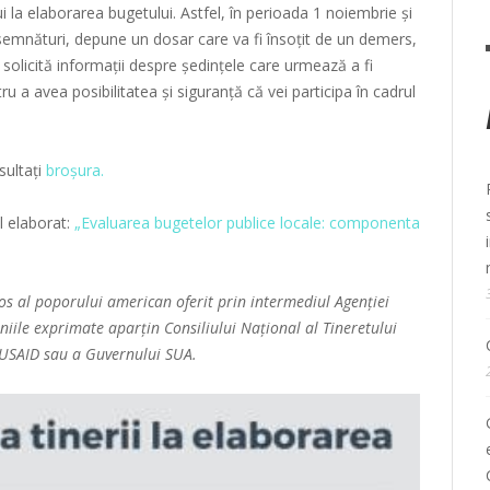
ribui la elaborarea bugetului. Astfel, în perioada 1 noiembrie și
emnături, depune un dosar care va fi însoțit de un demers,
și solicită informații despre ședințele care urmează a fi
u a avea posibilitatea și siguranță că vei participa în cadrul
sultați
broșura.
l elaborat:
„Evaluarea bugetelor publice locale: componenta
ros al poporului american oferit prin intermediul Agenției
iile exprimate aparțin Consiliului Național al Tineretului
 USAID sau a Guvernului SUA.