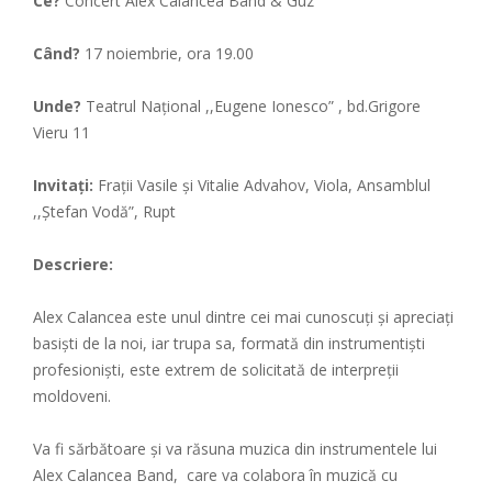
Ce?
Concert Alex Calancea Band & Guz
Când?
17 noiembrie, ora 19.00
Unde?
Teatrul Național ,,Eugene Ionesco” , bd.Grigore
Vieru 11
Invitați:
Frații Vasile și Vitalie Advahov, Viola, Ansamblul
,,Ștefan Vodă”, Rupt
Descriere:
Alex Calancea este unul dintre cei mai cunoscuți și apreciați
basiști de la noi, iar trupa sa, formată din instrumentiști
profesioniști, este extrem de solicitată de interpreții
moldoveni.
Va
fi sărbătoare și va răsuna muzica din instrumentele lui
Alex Calancea Band, care va colabora în muzică cu