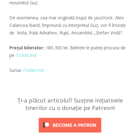
renumitul Guz.
De asemenea, cea mai originală trupă de jazz/rock- Alex
Calancea Band, împreună cu interpretul Guz, vor fi însoțiți
de Viola, frații Advahov, Rupt, Ansamblul ,,Ștefan Vodă”.
Prețul biletelor:
180-300 lei. Biletele le puteți procura de
pe
iTicket.md
Sursa:
iTicket.md
Ți-a plăcut articolul? Susține inițiativele
tinerilor cu o donație pe Patreon!