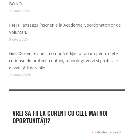
BONO
22 iulie 2026
PNTP lansează înscrierile la Academia Coordonatorilor de
Voluntari.
9 iulie 2026
Girls4Green revine cu o nouă ediție: o tabără pentru fete
curioase de protecția naturii, tehnologii verzi și profesiile
dezvoltării durabile.
23 iunie 2026
VREI SA FII LA CURENT CU CELE MAI NOI
OPORTUNITĂȚI?
*
indicates required