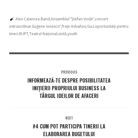
Alex Calancea Band
Ansamblul ”Ștefan Vodă”
concert
extraordinar
Eugene Ionesco”
frații Advahov
Guz
oportunități pentru
tineri
RUPT
Teatrul Național
violă
youth
PREVIOUS
INFORMEAZĂ-TE DESPRE POSIBILITATEA
INIŢIERII PROPRIULUI BUSINESS LA
TÂRGUL IDEILOR DE AFACERI
NEXT
#4 CUM POT PARTICIPA TINERII LA
ELABORAREA BUGETULUI