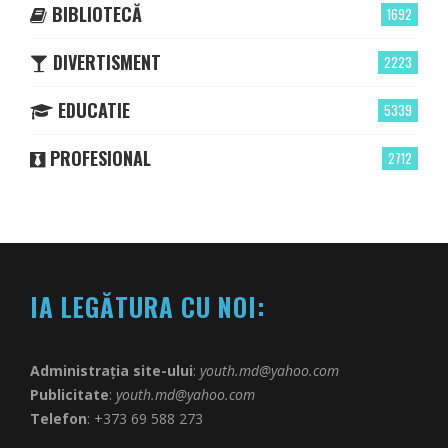
BIBLIOTECĂ
1692
DIVERTISMENT
2223
EDUCATIE
5339
PROFESIONAL
2712
IA LEGĂTURA CU NOI:
Administrația site-ului
:
youth.md@yahoo.com
Publicitate
:
youth.md@yahoo.com
Telefon
: +373 69 588 273