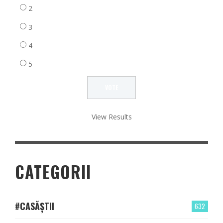
2
3
4
5
View Results
CATEGORII
#CASĂȘTII
632