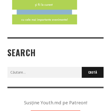
SEARCH
Caută
după:
Susține Youth.md pe Patreon!