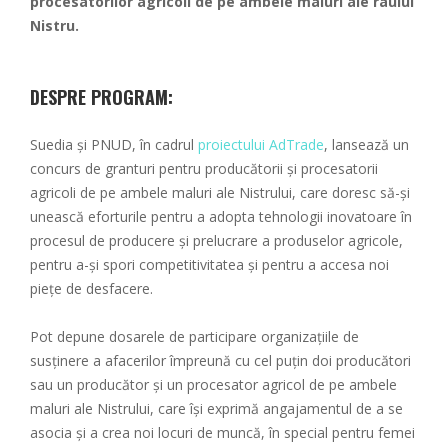
procesatorilor agricoli de pe ambele maluri ale râului
Nistru.
DESPRE PROGRAM:
Suedia și PNUD, în cadrul
proiectului AdTrade
, lansează un
concurs de granturi pentru producătorii și procesatorii
agricoli de pe ambele maluri ale Nistrului, care doresc să-și
unească eforturile pentru a adopta tehnologii inovatoare în
procesul de producere și prelucrare a produselor agricole,
pentru a-și spori competitivitatea și pentru a accesa noi
piețe de desfacere.
Pot depune dosarele de participare organizațiile de
susținere a afacerilor împreună cu cel puțin doi producători
sau un producător și un procesator agricol de pe ambele
maluri ale Nistrului, care își exprimă angajamentul de a se
asocia și a crea noi locuri de muncă, în special pentru femei