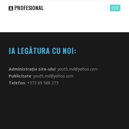
PROFESIONAL
2712
IA LEGĂTURA CU NOI:
Administrația site-ului
:
youth.md@yahoo.com
Publicitate
:
youth.md@yahoo.com
Telefon
: +373 69 588 273