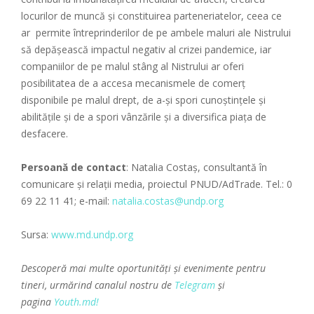
locurilor de muncă și constituirea parteneriatelor, ceea ce
ar permite întreprinderilor de pe ambele maluri ale Nistrului
să depășească impactul negativ al crizei pandemice, iar
companiilor de pe malul stâng al Nistrului ar oferi
posibilitatea de a accesa mecanismele de comerț
disponibile pe malul drept, de a-și spori cunoștințele și
abilitățile și de a spori vânzările și a diversifica piața de
desfacere.
Persoană de contact
: Natalia Costaș, consultantă în
comunicare și relații media, proiectul PNUD/AdTrade. Tel.: 0
69 22 11 41; e-mail:
natalia.costas@undp.org
Sursa:
www.md.undp.org
Descoperă mai multe oportunități și evenimente pentru
tineri, urmărind canalul nostru de
Telegram
și
pagina
Youth.md!