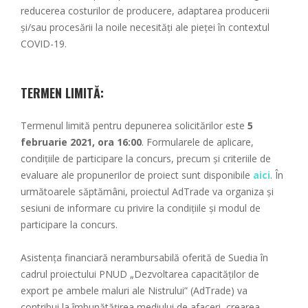
reducerea costurilor de producere, adaptarea producerii
și/sau procesării la noile necesități ale pieței în contextul
COVID-19.
TERMEN LIMITĂ:
Termenul limită pentru depunerea solicitărilor este
5
februarie 2021, ora 16:00
. Formularele de aplicare,
condițiile de participare la concurs, precum și criteriile de
evaluare ale propunerilor de proiect sunt disponibile
aici
. În
următoarele săptămâni, proiectul AdTrade va organiza și
sesiuni de informare cu privire la condițiile și modul de
participare la concurs.
Asistența financiară nerambursabilă oferită de Suedia în
cadrul proiectului PNUD „Dezvoltarea capacităților de
export pe ambele maluri ale Nistrului” (AdTrade) va
contribui la îmbunătățirea mediului de afaceri, crearea