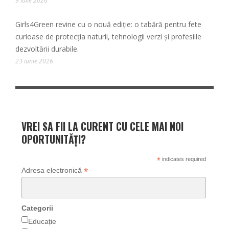
9 iulie 2026
Girls4Green revine cu o nouă ediție: o tabără pentru fete
curioase de protecția naturii, tehnologii verzi și profesiile
dezvoltării durabile.
23 iunie 2026
VREI SA FII LA CURENT CU CELE MAI NOI
OPORTUNITĂȚI?
*
indicates required
*
Adresa electronică
Categorii
Educație