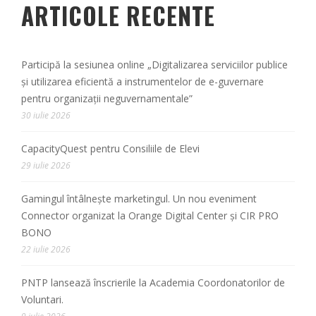
ARTICOLE RECENTE
Participă la sesiunea online „Digitalizarea serviciilor publice
și utilizarea eficientă a instrumentelor de e-guvernare
pentru organizații neguvernamentale”
30 iulie 2026
CapacityQuest pentru Consiliile de Elevi
29 iulie 2026
Gamingul întâlnește marketingul. Un nou eveniment
Connector organizat la Orange Digital Center și CIR PRO
BONO
22 iulie 2026
PNTP lansează înscrierile la Academia Coordonatorilor de
Voluntari.