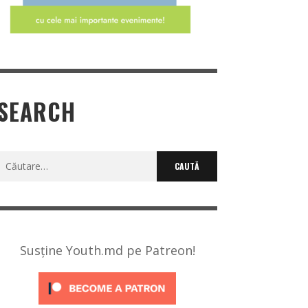
SEARCH
Caută
după:
Susține Youth.md pe Patreon!