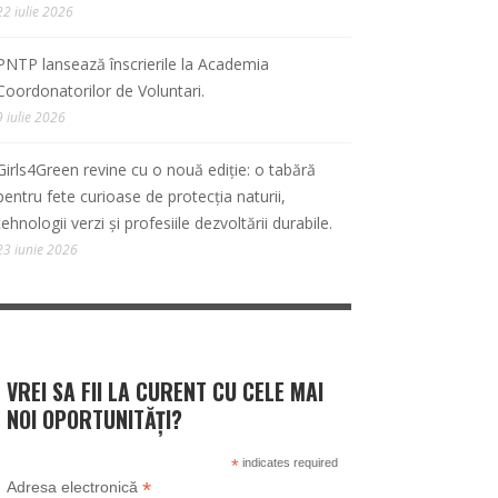
22 iulie 2026
PNTP lansează înscrierile la Academia
Coordonatorilor de Voluntari.
9 iulie 2026
Girls4Green revine cu o nouă ediție: o tabără
pentru fete curioase de protecția naturii,
tehnologii verzi și profesiile dezvoltării durabile.
23 iunie 2026
VREI SA FII LA CURENT CU CELE MAI
NOI OPORTUNITĂȚI?
*
indicates required
*
Adresa electronică