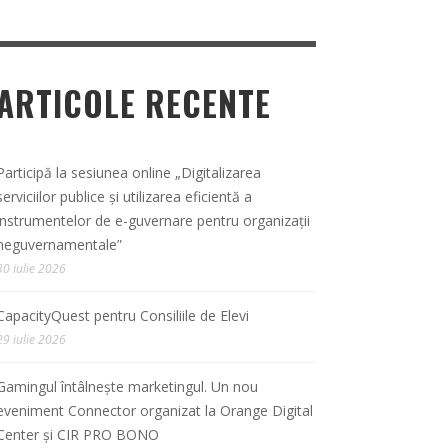
ARTICOLE RECENTE
Participă la sesiunea online „Digitalizarea
serviciilor publice și utilizarea eficientă a
instrumentelor de e-guvernare pentru organizații
neguvernamentale”
30 iulie 2026
CapacityQuest pentru Consiliile de Elevi
29 iulie 2026
Gamingul întâlnește marketingul. Un nou
eveniment Connector organizat la Orange Digital
Center și CIR PRO BONO