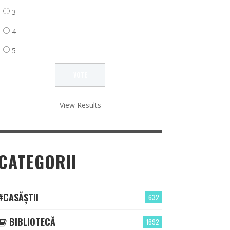
3
4
5
View Results
CATEGORII
#CASĂȘTII
632
BIBLIOTECĂ
1692