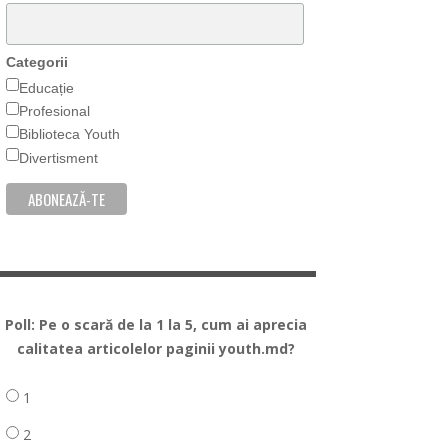
Categorii
Educație
Profesional
Biblioteca Youth
Divertisment
Poll: Pe o scară de la 1 la 5, cum ai aprecia
calitatea articolelor paginii youth.md?
1
2