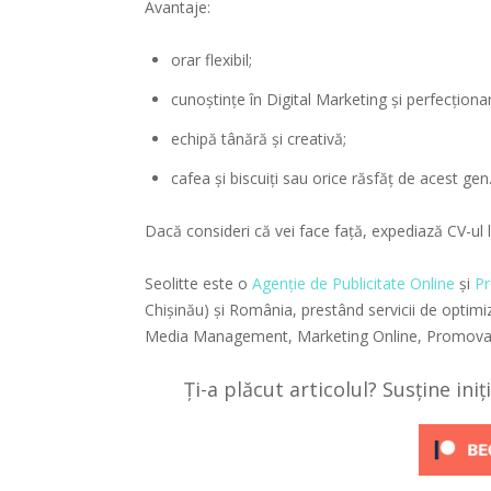
Avantaje:
orar flexibil;
cunoştinţe în Digital Marketing şi perfecţiona
echipă tânără şi creativă;
cafea şi biscuiţi sau orice răsfăţ de acest gen
Dacă consideri că vei face față, expediază CV-ul
Seolitte este o
Agenție de Publicitate Online
și
P
Chișinău) și România, prestând servicii de optim
Media Management, Marketing Online, Promova
Ți-a plăcut articolul? Susține ini