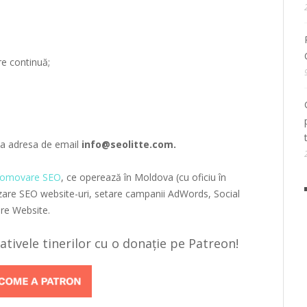
re continuă;
.
 la adresa de email
info@seolitte.com.
romovare SEO
, ce operează în Moldova (cu oficiu în
izare SEO website-uri, setare campanii AdWords, Social
re Website.
țiativele tinerilor cu o donație pe Patreon!