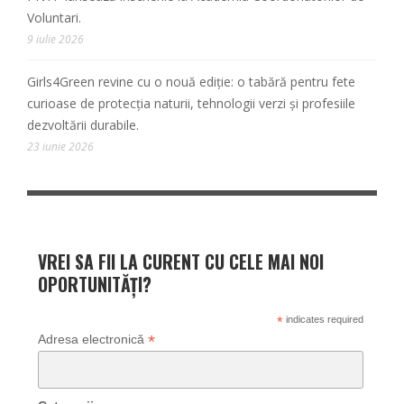
Voluntari.
9 iulie 2026
Girls4Green revine cu o nouă ediție: o tabără pentru fete
curioase de protecția naturii, tehnologii verzi și profesiile
dezvoltării durabile.
23 iunie 2026
VREI SA FII LA CURENT CU CELE MAI NOI
OPORTUNITĂȚI?
*
indicates required
*
Adresa electronică