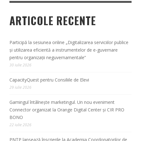
ARTICOLE RECENTE
Participă la sesiunea online „Digitalizarea serviciilor publice
și utilizarea eficientă a instrumentelor de e-guvernare
pentru organizații neguvernamentale”
30 iulie 2026
CapacityQuest pentru Consiliile de Elevi
29 iulie 2026
Gamingul întâlnește marketingul. Un nou eveniment
Connector organizat la Orange Digital Center și CIR PRO
BONO
22 iulie 2026
PNTP lansează înscrierile la Academia Coordonatorilor de