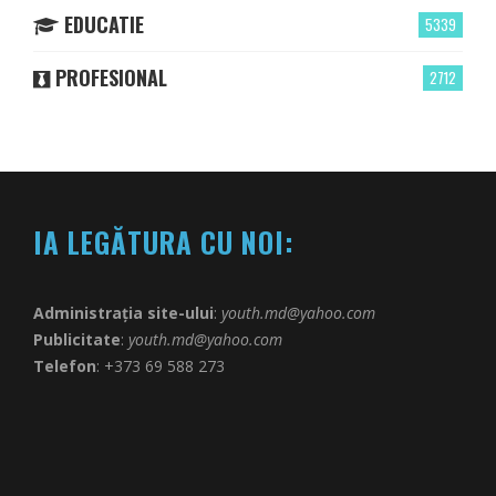
EDUCATIE
5339
PROFESIONAL
2712
IA LEGĂTURA CU NOI:
Administrația site-ului
:
youth.md@yahoo.com
Publicitate
:
youth.md@yahoo.com
Telefon
: +373 69 588 273