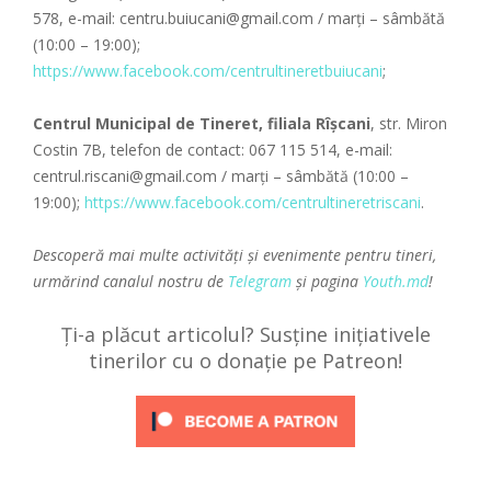
578, e-mail: centru.buiucani@gmail.com / marți – sâmbătă
(10:00 – 19:00);
https://www.facebook.com/centrultineretbuiucani
;
Centrul Municipal de Tineret, filiala Rîșcani
, str. Miron
Costin 7B, telefon de contact: 067 115 514, e-mail:
centrul.riscani@gmail.com / marți – sâmbătă (10:00 –
19:00);
https://www.facebook.com/centrultineretriscani
.
Descoperă mai multe activități și evenimente pentru tineri,
urmărind canalul nostru de
Telegram
și pagina
Youth.md
!
Ți-a plăcut articolul? Susține inițiativele
tinerilor cu o donație pe Patreon!