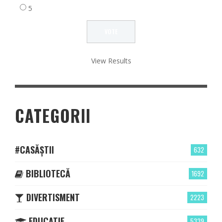
5
View Results
CATEGORII
#CASĂȘTII
632
BIBLIOTECĂ
1692
DIVERTISMENT
2223
EDUCATIE
5339