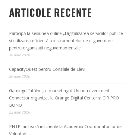
ARTICOLE RECENTE
Participă la sesiunea online „Digitalizarea serviciilor publice
și utilizarea eficientă a instrumentelor de e-guvernare
pentru organizații neguvernamentale”
30 iulie 2026
CapacityQuest pentru Consiliile de Elevi
29 iulie 2026
Gamingul întâlnește marketingul. Un nou eveniment
Connector organizat la Orange Digital Center și CIR PRO
BONO
22 iulie 2026
PNTP lansează înscrierile la Academia Coordonatorilor de
Voluntari.