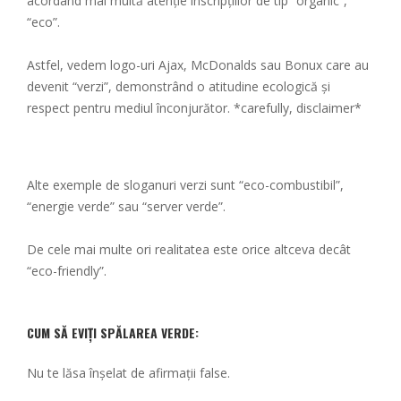
acordând mai multă atenție inscripțiilor de tip “organic”,
“eco”.
Astfel, vedem logo-uri Ajax, McDonalds sau Bonux care au
devenit “verzi”, demonstrând o atitudine ecologică și
respect pentru mediul înconjurător. *carefully, disclaimer*
Alte exemple de sloganuri verzi sunt “eco-combustibil”,
“energie verde” sau “server verde”.
De cele mai multe ori realitatea este orice altceva decât
“eco-friendly”.
CUM SĂ EVIȚI SPĂLAREA VERDE
:
Nu te lăsa înșelat de afirmații false.