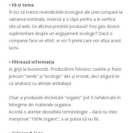
• Fă-ți tema
În loc să tratezi revendicările ecologice ale unei companii la
valoarea nominală, rezervă-ți o clipă pentru a le verifica
site-ul web. Ce altceva prezintă produsul? Poți găsi dovezi
suplimentare despre un angajament ecologic? Dacă o
companie face un efort, ei vor fi primii care vor afișa acest
lucru.
• Filtrează informația
Ai grijă la buzzwords. Producătorii folosesc cuvinte și fraze
precum “verde” și “ecologic” des și eronat, deci asigură-te
că analizezi cu atenție ambalajul.
Chiar și produsele etichetate “organic” pot fi nefabricate în
întregime din materiale organice.
Acordă o atenție deosebită terminologiei – dacă nu este
menționat “100% organic”, s-ar putea să nu fie.