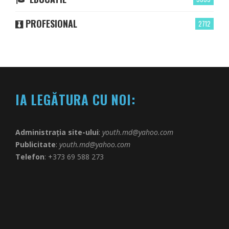
PROFESIONAL
2712
IA LEGĂTURA CU NOI:
Administrația site-ului
:
youth.md@yahoo.com
Publicitate
:
youth.md@yahoo.com
Telefon
: +373 69 588 273