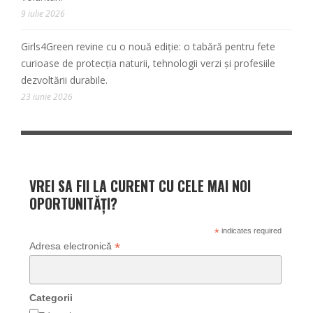
9 iulie 2026
Girls4Green revine cu o nouă ediție: o tabără pentru fete
curioase de protecția naturii, tehnologii verzi și profesiile
dezvoltării durabile.
23 iunie 2026
VREI SA FII LA CURENT CU CELE MAI NOI
OPORTUNITĂȚI?
*
indicates required
*
Adresa electronică
Categorii