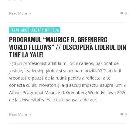
Read More
0
FINANȚARE
LEADERSHIP
SUA
PROGRAMUL “MAURICE R. GREENBERG
WORLD FELLOWS” // DESCOPERĂ LIDERUL DIN
TINE LA YALE!
Ești un profesionist aflat la mijlocul carierei, pasionat de
justiție, leadership global și schimbare pozitivă? Ți-ai dorit
vreodată o pauză de la rutină pentru a reflecta, a te
conecta cu alți inovatori și a-ți ascuți impactul asupra lumii?
Atunci Programul Maurice R. Greenberg World Fellows 2026
de la Universitatea Yale este șansa ta de aur. …
Read More
0