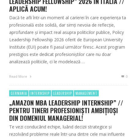
LEADERSHIP FELLOWSHIP” 2026 ÎN ITALIA //
APLICĂ ACUM!
Dacă te afli într-un moment al carierei în care experiența ta
profesională este solidă, dar simți nevoia de reflecție,
aprofundare și impact real asupra politicilor publice, Policy
Leadership Fellowship 2026 oferit de European University
Institute (EUI) poate fi pasul următor firesc. Acest program
prestigios este dedicat profesioniștilor care nu doar
analizează politicile, ci le modelează …
Read More
0
GERMANIA
INTERNSHIP
LEADERSHIP
MANAGEMENT
„AMAZON MBA LEADERSHIP INTERNSHIP” //
PENTRU TINERI PROFESIONIȘTI AMBIȚIOȘI
DIN DOMENIUL MANAGERIAL!
Te vezi conducând echipe, luând decizii strategice și
rezolvând probleme reale într-una dintre cele mai influente