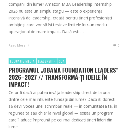
companii din lume? Amazon MBA Leadership Internship
2026 nu este un simplu stagiu — este o experiență
intensivă de leadership, creată pentru tineri profesioniști
ambițioși care vor să își testeze limitele într-un mediu
operațional de mare impact. Dacă ești …
Read More
0
EDUCATIE MEDIA
LEADERSHIP
SUA
PROGRAMUL „OBAMA FOUNDATION LEADERS”
2026–2027 // TRANSFORMĂ-ȚI IDEILE ÎN
IMPACT!
Ce-ar fi dacă ai putea învăța leadership direct de la una
dintre cele mai influente fundații din lume? Dacă îți dorești
să devii vocea unei schimbări reale — în comunitatea ta, în
regiunea ta sau chiar la nivel global — există un program
care îi aduce împreună pe cei mai dedicați tineri lideri din
lume …