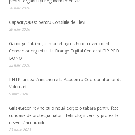
pentru organizații neguvernamentale”
30 iulie 2026
CapacityQuest pentru Consiliile de Elevi
29 iulie 2026
Gamingul întâlnește marketingul. Un nou eveniment
Connector organizat la Orange Digital Center și CIR PRO
BONO
22 iulie 2026
PNTP lansează înscrierile la Academia Coordonatorilor de
Voluntari.
9 iulie 2026
Girls4Green revine cu o nouă ediție: o tabără pentru fete
curioase de protecția naturii, tehnologii verzi și profesiile
dezvoltării durabile.
23 iunie 2026