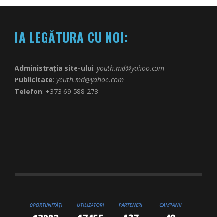
IA LEGĂTURA CU NOI:
Administrația site-ului
:
youth.md@yahoo.com
Publicitate
:
youth.md@yahoo.com
Telefon
: +373 69 588 273