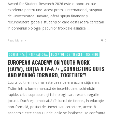
Award for Student Research 2026 este o oportunitate
excelentă pentru tine. Acest premiu internațional, susținut
de Universitatea Harvard, oferă sprijin financiar și
recunoaștere globală studenților care desfășoară cercetări
în domeniul biologiei pădurilor tropicale asiatice. …
Read More
0
CONFERINȚĂ
INTERNAȚIONAL
LUCRĂTORI DE TINERET
TRAINING
EUROPEAN ACADEMY ON YOUTH WORK
(EAYW), EDIȚIA A IV-A // „CONNECTING DOTS
AND MOVING FORWARD, TOGETHER”!
Lucrul cu tinerii nu mai este ceea ce era acum câțiva ani.
Trăim într-o lume marcată de incertitudine, schimbări
rapide, crize suprapuse și tehnologii care rescriu regulile
jocului. Dacă ești implicat(ă) în lucrul de tineret, în educație
non-formală, politici de tineret sau cercetare, această
academie este spațiul unde ideile se întâlnesc, se confruntă