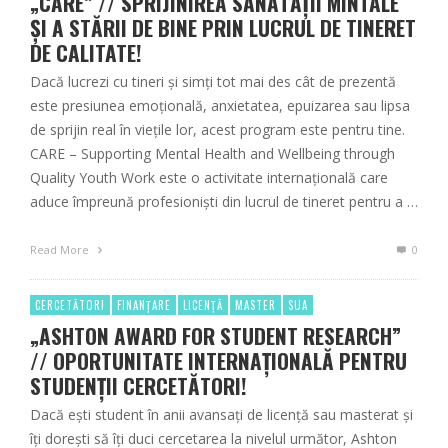
„CARE” // SPRIJINIREA SĂNĂTĂȚII MINTALE
ȘI A STĂRII DE BINE PRIN LUCRUL DE TINERET
DE CALITATE!
Dacă lucrezi cu tineri și simți tot mai des cât de prezentă
este presiunea emoțională, anxietatea, epuizarea sau lipsa
de sprijin real în viețile lor, acest program este pentru tine.
CARE – Supporting Mental Health and Wellbeing through
Quality Youth Work este o activitate internațională care
aduce împreună profesioniști din lucrul de tineret pentru a …
Read More
0
CERCETĂTORI
FINANȚARE
LICENȚĂ
MASTER
SUA
„ASHTON AWARD FOR STUDENT RESEARCH”
// OPORTUNITATE INTERNAȚIONALĂ PENTRU
STUDENȚII CERCETĂTORI!
Dacă ești student în anii avansați de licență sau masterat și
îți dorești să îți duci cercetarea la nivelul următor, Ashton