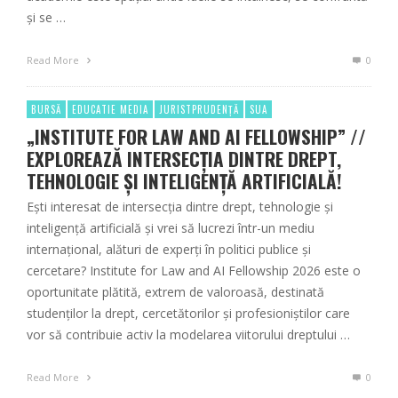
și se …
Read More
0
BURSĂ
EDUCATIE MEDIA
JURISTPRUDENȚĂ
SUA
„INSTITUTE FOR LAW AND AI FELLOWSHIP” //
EXPLOREAZĂ INTERSECȚIA DINTRE DREPT,
TEHNOLOGIE ȘI INTELIGENȚĂ ARTIFICIALĂ!
Ești interesat de intersecția dintre drept, tehnologie și
inteligență artificială și vrei să lucrezi într-un mediu
internațional, alături de experți în politici publice și
cercetare? Institute for Law and AI Fellowship 2026 este o
oportunitate plătită, extrem de valoroasă, destinată
studenților la drept, cercetătorilor și profesioniștilor care
vor să contribuie activ la modelarea viitorului dreptului …
Read More
0