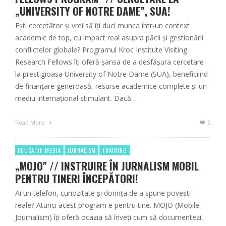
„UNIVERSITY OF NOTRE DAME”, SUA!
Ești cercetător și vrei să îți duci munca într-un context
academic de top, cu impact real asupra păcii și gestionării
conflictelor globale? Programul Kroc Institute Visiting
Research Fellows îți oferă șansa de a desfășura cercetare
la prestigioasa University of Notre Dame (SUA), beneficiind
de finanțare generoasă, resurse academice complete și un
mediu internațional stimulant. Dacă …
Read More
0
EDUCATIE MEDIA
JURNALISM
TRAINING
„MOJO” // INSTRUIRE ÎN JURNALISM MOBIL
PENTRU TINERI ÎNCEPĂTORI!
Ai un telefon, curiozitate și dorința de a spune povești
reale? Atunci acest program e pentru tine. MOJO (Mobile
Journalism) îți oferă ocazia să înveți cum să documentezi,