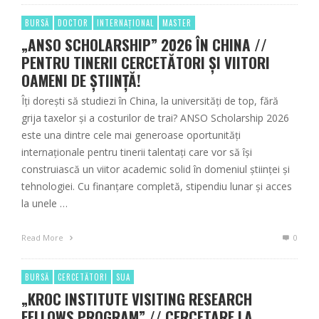
BURSĂ
DOCTOR
INTERNAȚIONAL
MASTER
„ANSO SCHOLARSHIP” 2026 ÎN CHINA //
PENTRU TINERII CERCETĂTORI ȘI VIITORI
OAMENI DE ȘTIINȚĂ!
Îți dorești să studiezi în China, la universități de top, fără
grija taxelor și a costurilor de trai? ANSO Scholarship 2026
este una dintre cele mai generoase oportunități
internaționale pentru tinerii talentați care vor să își
construiască un viitor academic solid în domeniul științei și
tehnologiei. Cu finanțare completă, stipendiu lunar și acces
la unele …
Read More
0
BURSĂ
CERCETĂTORI
SUA
„KROC INSTITUTE VISITING RESEARCH
FELLOWS PROGRAM” // CERCETARE LA