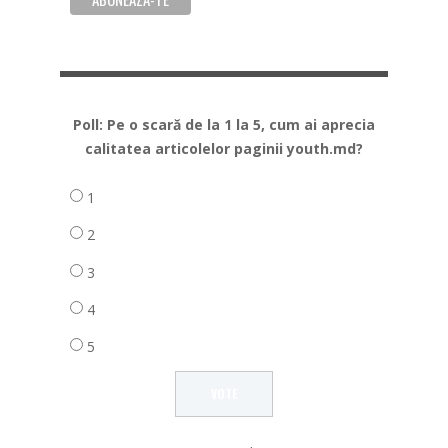
Poll: Pe o scară de la 1 la 5, cum ai aprecia
calitatea articolelor paginii youth.md?
1
2
3
4
5