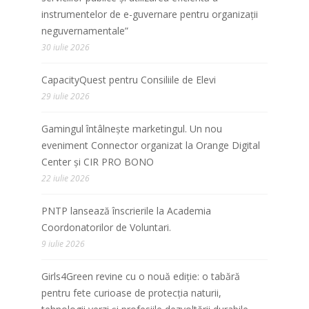
instrumentelor de e-guvernare pentru organizații
neguvernamentale”
30 iulie 2026
CapacityQuest pentru Consiliile de Elevi
29 iulie 2026
Gamingul întâlnește marketingul. Un nou
eveniment Connector organizat la Orange Digital
Center și CIR PRO BONO
22 iulie 2026
PNTP lansează înscrierile la Academia
Coordonatorilor de Voluntari.
9 iulie 2026
Girls4Green revine cu o nouă ediție: o tabără
pentru fete curioase de protecția naturii,