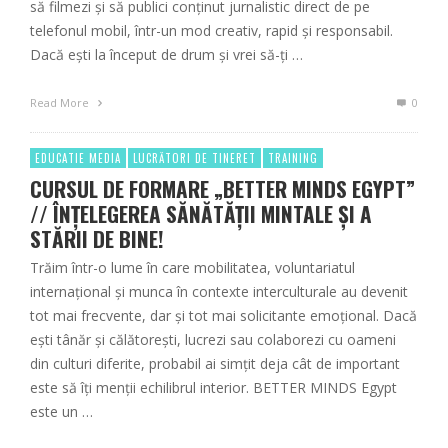
să filmezi și să publici conținut jurnalistic direct de pe
telefonul mobil, într-un mod creativ, rapid și responsabil.
Dacă ești la început de drum și vrei să-ți …
Read More
0
EDUCATIE MEDIA
LUCRĂTORI DE TINERET
TRAINING
CURSUL DE FORMARE „BETTER MINDS EGYPT”
// ÎNȚELEGEREA SĂNĂTĂȚII MINTALE ȘI A
STĂRII DE BINE!
Trăim într-o lume în care mobilitatea, voluntariatul
internațional și munca în contexte interculturale au devenit
tot mai frecvente, dar și tot mai solicitante emoțional. Dacă
ești tânăr și călătorești, lucrezi sau colaborezi cu oameni
din culturi diferite, probabil ai simțit deja cât de important
este să îți menții echilibrul interior. BETTER MINDS Egypt
este un …