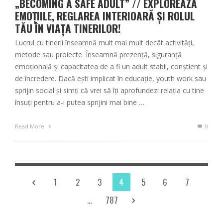
„BECOMING A SAFE ADULT” // EXPLOREAZĂ
EMOȚIILE, REGLAREA INTERIOARĂ ȘI ROLUL
TĂU ÎN VIAȚA TINERILOR!
Lucrul cu tinerii înseamnă mult mai mult decât activități,
metode sau proiecte. Înseamnă prezență, siguranță
emoțională și capacitatea de a fi un adult stabil, conștient și
de încredere. Dacă ești implicat în educație, youth work sau
sprijin social și simți că vrei să îți aprofundezi relația cu tine
însuți pentru a-i putea sprijini mai bine …
Read More
0
1
2
3
4
5
6
7
…
787