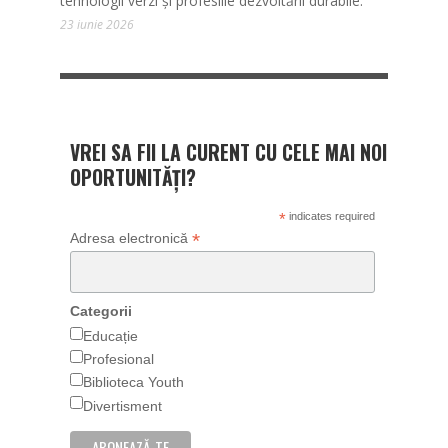
tehnologii verzi și profesiile dezvoltării durabile.
23 iunie 2026
VREI SA FII LA CURENT CU CELE MAI NOI
OPORTUNITĂȚI?
*
indicates required
*
Adresa electronică
Categorii
Educație
Profesional
Biblioteca Youth
Divertisment