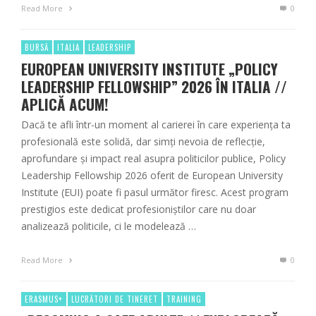
Read More
0
BURSĂ
ITALIA
LEADERSHIP
EUROPEAN UNIVERSITY INSTITUTE „POLICY
LEADERSHIP FELLOWSHIP” 2026 ÎN ITALIA //
APLICĂ ACUM!
Dacă te afli într-un moment al carierei în care experiența ta
profesională este solidă, dar simți nevoia de reflecție,
aprofundare și impact real asupra politicilor publice, Policy
Leadership Fellowship 2026 oferit de European University
Institute (EUI) poate fi pasul următor firesc. Acest program
prestigios este dedicat profesioniștilor care nu doar
analizează politicile, ci le modelează …
Read More
0
ERASMUS+
LUCRĂTORI DE TINERET
TRAINING