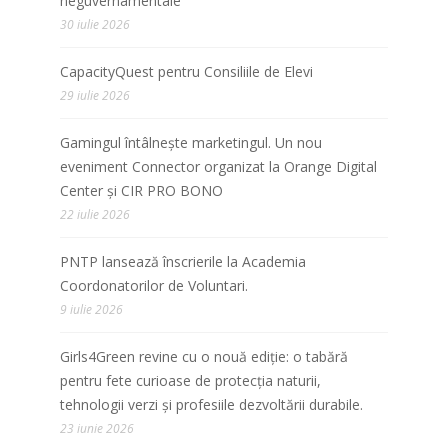
neguvernamentale”
30 iulie 2026
CapacityQuest pentru Consiliile de Elevi
29 iulie 2026
Gamingul întâlnește marketingul. Un nou
eveniment Connector organizat la Orange Digital
Center și CIR PRO BONO
22 iulie 2026
PNTP lansează înscrierile la Academia
Coordonatorilor de Voluntari.
9 iulie 2026
Girls4Green revine cu o nouă ediție: o tabără
pentru fete curioase de protecția naturii,
tehnologii verzi și profesiile dezvoltării durabile.
23 iunie 2026