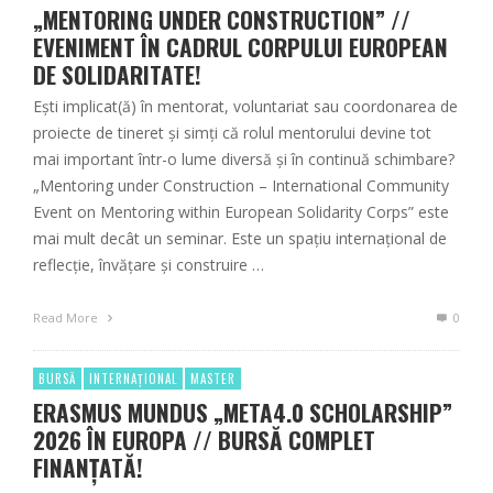
„MENTORING UNDER CONSTRUCTION” //
EVENIMENT ÎN CADRUL CORPULUI EUROPEAN
DE SOLIDARITATE!
Ești implicat(ă) în mentorat, voluntariat sau coordonarea de
proiecte de tineret și simți că rolul mentorului devine tot
mai important într-o lume diversă și în continuă schimbare?
„Mentoring under Construction – International Community
Event on Mentoring within European Solidarity Corps” este
mai mult decât un seminar. Este un spațiu internațional de
reflecție, învățare și construire …
Read More
0
BURSĂ
INTERNAȚIONAL
MASTER
ERASMUS MUNDUS „META4.0 SCHOLARSHIP”
2026 ÎN EUROPA // BURSĂ COMPLET
FINANȚATĂ!