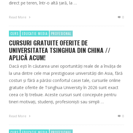
direct pe teren, într-o altă țară, la …
Read More
0
CURS
EDUCATIE MEDIA
PROFESIONAL
CURSURI GRATUITE OFERITE DE
UNIVERSITATEA TSINGHUA DIN CHINA //
APLICĂ ACUM!
Dacă ești în căutarea unei oportunități reale de a învăța de
la una dintre cele mai prestigioase universități din Asia, fără
costuri și fără a părăsi confortul casei tale, cursurile online
gratuite oferite de Tsinghua University în 2026 sunt exact
ceea ce îți trebuie. Aceste cursuri sunt concepute pentru
tineri motivați, studenți, profesioniști sau simpli …
Read More
0
CURS
EDUCATIE MEDIA
PROFESIONAL