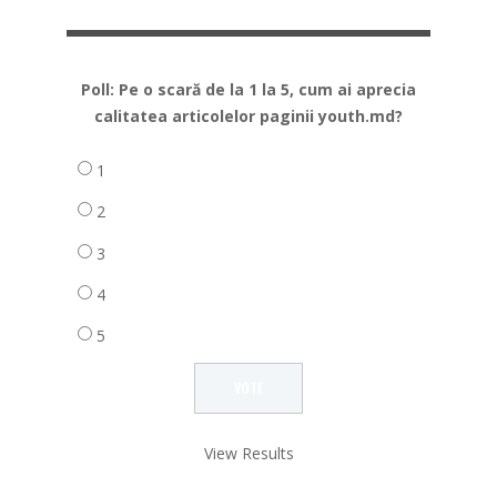
Poll: Pe o scară de la 1 la 5, cum ai aprecia
calitatea articolelor paginii youth.md?
1
2
3
4
5
View Results