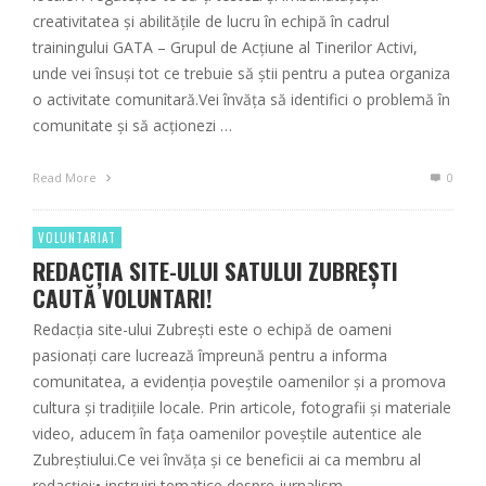
creativitatea și abilitățile de lucru în echipă în cadrul
trainingului GATA – Grupul de Acțiune al Tinerilor Activi,
unde vei însuși tot ce trebuie să știi pentru a putea organiza
o activitate comunitară.Vei învăța să identifici o problemă în
comunitate și să acționezi …
Read More
0
VOLUNTARIAT
REDACȚIA SITE-ULUI SATULUI ZUBREȘTI
CAUTĂ VOLUNTARI!
Redacția site-ului Zubrești este o echipă de oameni
pasionați care lucrează împreună pentru a informa
comunitatea, a evidenția poveștile oamenilor și a promova
cultura și tradițiile locale. Prin articole, fotografii și materiale
video, aducem în fața oamenilor poveștile autentice ale
Zubreștiului.Ce vei învăța și ce beneficii ai ca membru al
redacției:• instruiri tematice despre jurnalism …