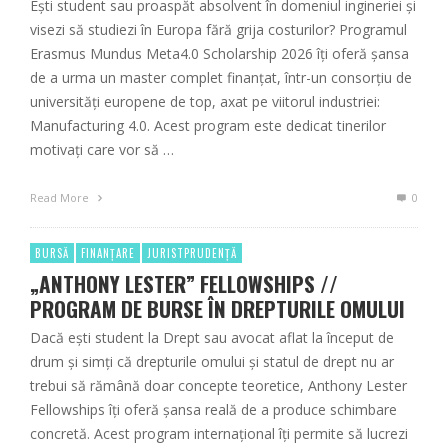
Ești student sau proaspăt absolvent în domeniul ingineriei și
visezi să studiezi în Europa fără grija costurilor? Programul
Erasmus Mundus Meta4.0 Scholarship 2026 îți oferă șansa
de a urma un master complet finanțat, într-un consorțiu de
universități europene de top, axat pe viitorul industriei:
Manufacturing 4.0. Acest program este dedicat tinerilor
motivați care vor să …
Read More
0
BURSĂ
FINANȚARE
JURISTPRUDENȚĂ
„ANTHONY LESTER” FELLOWSHIPS //
PROGRAM DE BURSE ÎN DREPTURILE OMULUI
Dacă ești student la Drept sau avocat aflat la început de
drum și simți că drepturile omului și statul de drept nu ar
trebui să rămână doar concepte teoretice, Anthony Lester
Fellowships îți oferă șansa reală de a produce schimbare
concretă. Acest program internațional îți permite să lucrezi