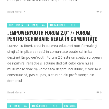
Read More
0
CONFERINȚĂ
INTERNAȚIONAL
LUCRĂTORI DE TINERET
„EMPOWERYOUTH FORUM 2.0” // FORUM
PENTRU SCHIMBARE REALĂ ÎN COMUNITĂȚI!
Lucrezi cu tineri, crezi în puterea educației non-formale și
simți că implicarea reală în comunitate poate schimba
destine? EmpowerYouth Forum 2.0 este un spațiu european
de întâlnire, reflecție și acțiune dedicat celor care nu se
mulțumesc doar să vorbească despre incluziune, ci vor să o
construiască, pas cu pas, alături de alți profesioniști din
domeniul …
Read More
0
INTERNAȚIONAL
LUCRĂTORI DE TINERET
TRAINING