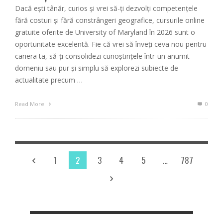
Dacă ești tânăr, curios și vrei să-ți dezvolți competențele
fără costuri și fără constrângeri geografice, cursurile online
gratuite oferite de University of Maryland în 2026 sunt o
oportunitate excelentă. Fie că vrei să înveți ceva nou pentru
cariera ta, să-ți consolidezi cunoștințele într-un anumit
domeniu sau pur și simplu să explorezi subiecte de
actualitate precum …
Read More
0
1
2
3
4
5
…
787