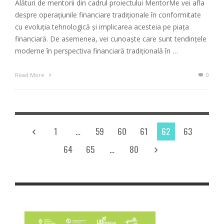
Alături de mentorii din cadrul proiectului MentorMe vei afla
despre operațiunile financiare tradiționale în conformitate
cu evoluția tehnologică și implicarea acesteia pe piața
financiară. De asemenea, vei cunoaște care sunt tendințele
moderne în perspectiva financiară tradițională în …
Read More
0
1
…
59
60
61
62
63
64
65
…
80