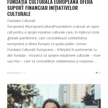
FUNDAȚIA CULTURALĂ EUROPEANĂ OFERĂ
SUPORT FINANCIAR INIȚIATIVELOR
CULTURALE
Fundația Culturală
Europeană #EuropeanCulturalFoundation a lansat un open-
call pentru a sprijini inițiative culturale care, în mijlocul crizei
globale pandemice, care consolidează solidaritatea
europeană și ideea Europei ca spațiu public comun.
Fundația Culturală Europeană – înființată în parteneriat cu
alte fundații – încearcă să sprijine inițiativele culturale – mari
sau mici – care să consolideze solidaritatea și noțiunea …
Read More
0