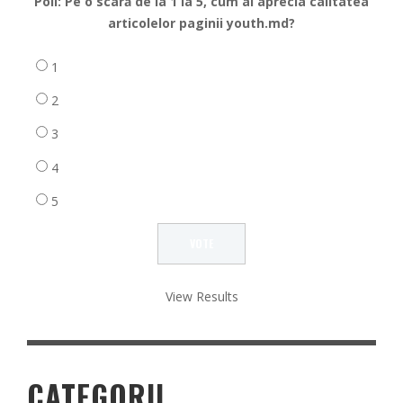
Poll: Pe o scară de la 1 la 5, cum ai aprecia calitatea
articolelor paginii youth.md?
1
2
3
4
5
View Results
CATEGORII