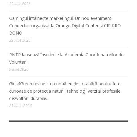
29 iulie 2026
Gamingul întâlnește marketingul. Un nou eveniment
Connector organizat la Orange Digital Center și CIR PRO
BONO
22 iulie 2026
PNTP lansează înscrierile la Academia Coordonatorilor de
Voluntari.
9 iulie 2026
Girls4Green revine cu o nouă ediție: o tabără pentru fete
curioase de protecția naturii, tehnologii verzi și profesiile
dezvoltării durabile.
23 iunie 2026