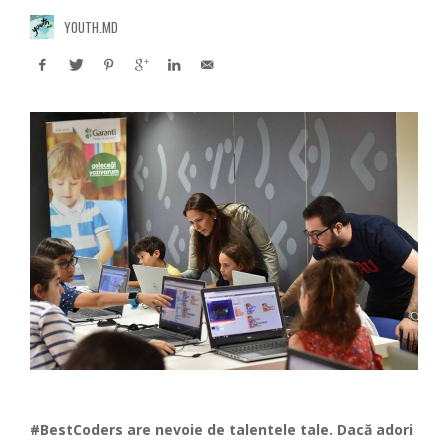
YOUTH.MD
#
BestCoders
are nevoie de talentele tale. Dacă adori