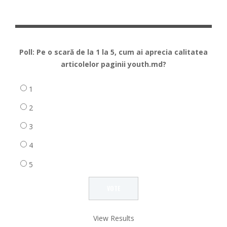
Poll: Pe o scară de la 1 la 5, cum ai aprecia calitatea
articolelor paginii youth.md?
1
2
3
4
5
View Results