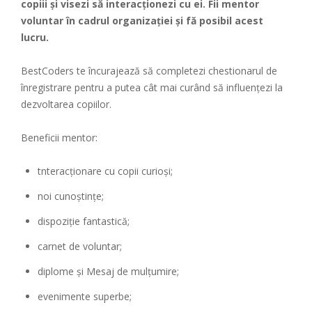
copiii și visezi să interacționezi cu ei. Fii mentor
voluntar în cadrul organizației și fă posibil acest
lucru.
BestCoders te încurajează să completezi chestionarul de
înregistrare pentru a putea cât mai curând să influențezi la
dezvoltarea copiilor.
Beneficii mentor:
tnteracționare cu copii curioși;
noi cunoștințe;
dispoziție fantastică;
carnet de voluntar;
diplome și Mesaj de mulțumire;
evenimente superbe;