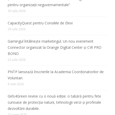
pentru organizații neguvernamentale”
30 iulie 2026
CapacityQuest pentru Consiliile de Elevi
29 iulie 2026
Gamingul întâlnește marketingul. Un nou eveniment
Connector organizat la Orange Digital Center și CIR PRO
BONO
22 iulie 2026
PNTP lansează înscrierile la Academia Coordonatorilor de
Voluntari.
9 iulie 2026
Girls4Green revine cu o nouă ediție: o tabără pentru fete
curioase de protecția naturii, tehnologii verzi și profesiile
dezvoltării durabile.
23 iunie 2026