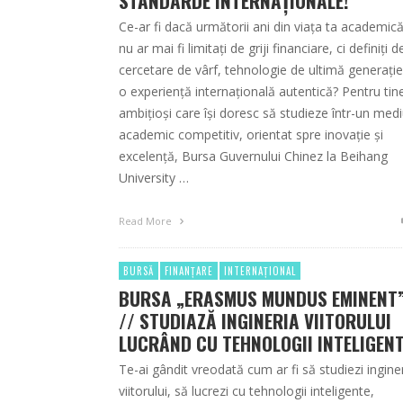
STANDARDE INTERNAȚIONALE!
Ce-ar fi dacă următorii ani din viața ta academic
nu ar mai fi limitați de griji financiare, ci definiți d
cercetare de vârf, tehnologie de ultimă generație
o experiență internațională autentică? Pentru tine
ambițioși care își doresc să studieze într-un med
academic competitiv, orientat spre inovație și
excelență, Bursa Guvernului Chinez la Beihang
University …
Read More
BURSĂ
FINANȚARE
INTERNAȚIONAL
BURSA „ERASMUS MUNDUS EMINENT
// STUDIAZĂ INGINERIA VIITORULUI
LUCRÂND CU TEHNOLOGII INTELIGENT
Te-ai gândit vreodată cum ar fi să studiezi ingine
viitorului, să lucrezi cu tehnologii inteligente,