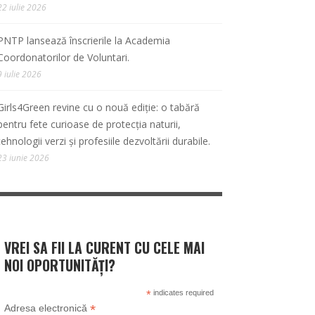
22 iulie 2026
PNTP lansează înscrierile la Academia
Coordonatorilor de Voluntari.
9 iulie 2026
Girls4Green revine cu o nouă ediție: o tabără
pentru fete curioase de protecția naturii,
tehnologii verzi și profesiile dezvoltării durabile.
23 iunie 2026
VREI SA FII LA CURENT CU CELE MAI
NOI OPORTUNITĂȚI?
*
indicates required
*
Adresa electronică