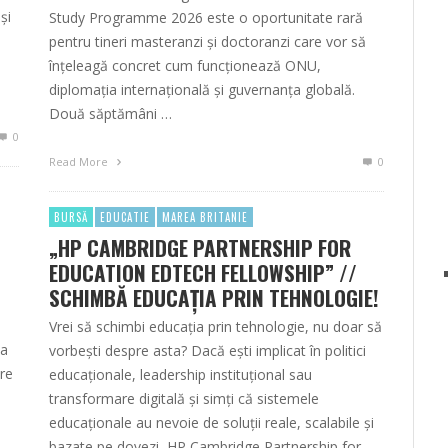
și
Study Programme 2026 este o oportunitate rară
pentru tineri masteranzi și doctoranzi care vor să
înțeleagă concret cum funcționează ONU,
diplomația internațională și guvernanța globală.
Două săptămâni …
0
Read More
0
BURSĂ
EDUCATIE
MAREA BRITANIE
„HP CAMBRIDGE PARTNERSHIP FOR
EDUCATION EDTECH FELLOWSHIP” //
SCHIMBĂ EDUCAȚIA PRIN TEHNOLOGIE!
Vrei să schimbi educația prin tehnologie, nu doar să
na
vorbești despre asta? Dacă ești implicat în politici
tre
educaționale, leadership instituțional sau
transformare digitală și simți că sistemele
educaționale au nevoie de soluții reale, scalabile și
bazate pe dovezi, HP Cambridge Partnership for