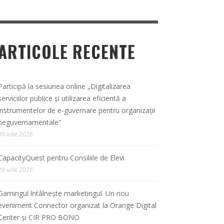
ARTICOLE RECENTE
Participă la sesiunea online „Digitalizarea
serviciilor publice și utilizarea eficientă a
instrumentelor de e-guvernare pentru organizații
neguvernamentale”
30 iulie 2026
CapacityQuest pentru Consiliile de Elevi
29 iulie 2026
Gamingul întâlnește marketingul. Un nou
eveniment Connector organizat la Orange Digital
Center și CIR PRO BONO