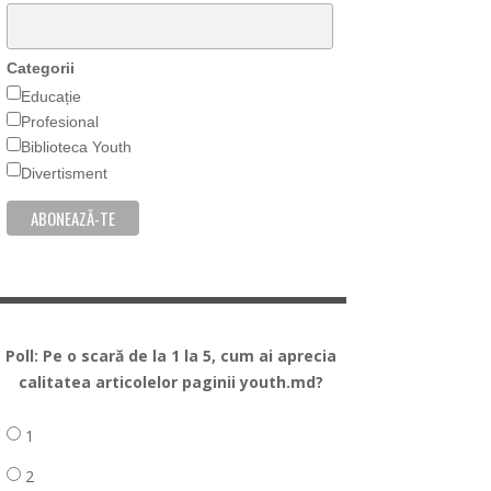
Categorii
Educație
Profesional
Biblioteca Youth
Divertisment
Poll: Pe o scară de la 1 la 5, cum ai aprecia
calitatea articolelor paginii youth.md?
1
2