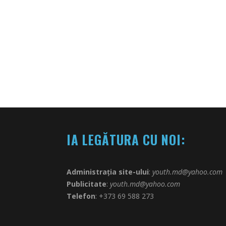
IA LEGĂTURA CU NOI:
Administrația site-ului
:
youth.md@yahoo.com
Publicitate
:
youth.md@yahoo.com
Telefon
: +373 69 588 273