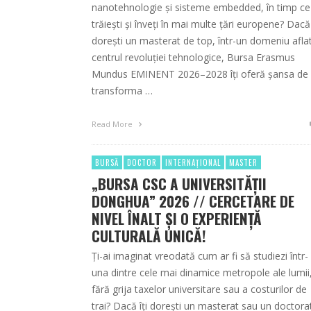
nanotehnologie și sisteme embedded, în timp ce
trăiești și înveți în mai multe țări europene? Dacă 
dorești un masterat de top, într-un domeniu aflat
centrul revoluției tehnologice, Bursa Erasmus
Mundus EMINENT 2026–2028 îți oferă șansa de
transforma …
Read More
BURSĂ
DOCTOR
INTERNAȚIONAL
MASTER
„BURSA CSC A UNIVERSITĂȚII
DONGHUA” 2026 // CERCETARE DE
NIVEL ÎNALT ȘI O EXPERIENȚĂ
CULTURALĂ UNICĂ!
Ți-ai imaginat vreodată cum ar fi să studiezi într-
una dintre cele mai dinamice metropole ale lumii
fără grija taxelor universitare sau a costurilor de
trai? Dacă îți dorești un masterat sau un doctora