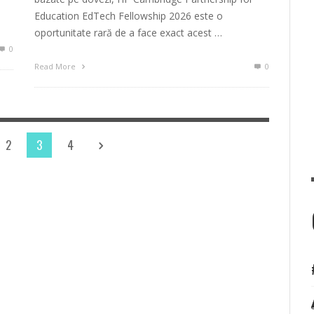
Education EdTech Fellowship 2026 este o
oportunitate rară de a face exact acest …
0
Read More
0
2
3
4