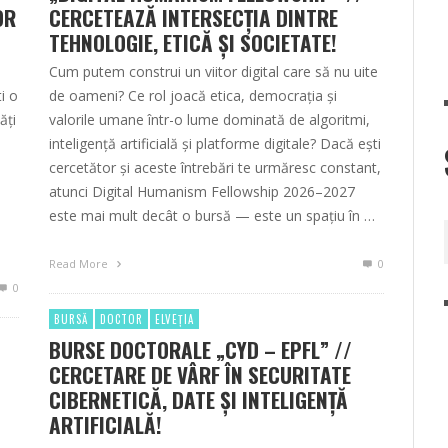
OR
CERCETEAZĂ INTERSECȚIA DINTRE
TEHNOLOGIE, ETICĂ ȘI SOCIETATE!
Cum putem construi un viitor digital care să nu uite
ti o
de oameni? Ce rol joacă etica, democrația și
ăți
valorile umane într-o lume dominată de algoritmi,
inteligență artificială și platforme digitale? Dacă ești
cercetător și aceste întrebări te urmăresc constant,
atunci Digital Humanism Fellowship 2026–2027
este mai mult decât o bursă — este un spațiu în …
Read More
0
0
BURSĂ
DOCTOR
ELVEȚIA
BURSE DOCTORALE „CYD – EPFL” //
CERCETARE DE VÂRF ÎN SECURITATE
CIBERNETICĂ, DATE ȘI INTELIGENȚĂ
ARTIFICIALĂ!