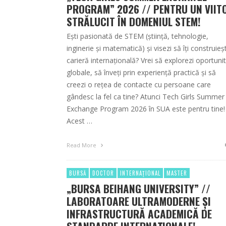
PROGRAM” 2026 // PENTRU UN VIIT
STRĂLUCIT ÎN DOMENIUL STEM!
Ești pasionată de STEM (știință, tehnologie,
inginerie și matematică) și visezi să îți construieș
carieră internațională? Vrei să explorezi oportunit
globale, să înveți prin experiență practică și să
creezi o rețea de contacte cu persoane care
gândesc la fel ca tine? Atunci Tech Girls Summer
Exchange Program 2026 în SUA este pentru tine!
Acest …
Read More
BURSĂ
DOCTOR
INTERNAȚIONAL
MASTER
„BURSA BEIHANG UNIVERSITY” //
LABORATOARE ULTRAMODERNE ȘI
INFRASTRUCTURĂ ACADEMICĂ DE