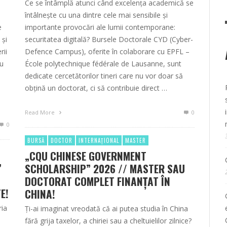
Ce se întâmplă atunci când excelența academică se
ă
întâlnește cu una dintre cele mai sensibile și
e
importante provocări ale lumii contemporane:
 și
securitatea digitală? Bursele Doctorale CYD (Cyber-
rii
Defence Campus), oferite în colaborare cu EPFL –
iu
École polytechnique fédérale de Lausanne, sunt
dedicate cercetătorilor tineri care nu vor doar să
obțină un doctorat, ci să contribuie direct …
Read More
0
0
BURSĂ
DOCTOR
INTERNAȚIONAL
MASTER
„CQU CHINESE GOVERNMENT
”
SCHOLARSHIP” 2026 // MASTER SAU
DOCTORAT COMPLET FINANȚAT ÎN
E!
CHINA!
ria
Ți-ai imaginat vreodată că ai putea studia în China
fără grija taxelor, a chiriei sau a cheltuielilor zilnice?