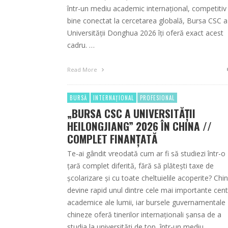
într-un mediu academic internațional, competitiv 
bine conectat la cercetarea globală, Bursa CSC a
Universității Donghua 2026 îți oferă exact acest
cadru. …
Read More
BURSĂ
INTERNAȚIONAL
PROFESIONAL
„BURSA CSC A UNIVERSITĂȚII
HEILONGJIANG” 2026 ÎN CHINA //
COMPLET FINANȚATĂ
Te-ai gândit vreodată cum ar fi să studiezi într-o
țară complet diferită, fără să plătești taxe de
școlarizare și cu toate cheltuielile acoperite? Chi
devine rapid unul dintre cele mai importante cen
academice ale lumii, iar bursele guvernamentale
chineze oferă tinerilor internaționali șansa de a
studia la universități de top, într-un mediu