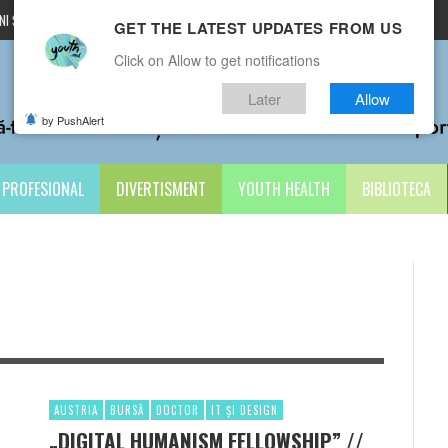
I ȘI CONDIȚII
CONTACTE
GET THE LATEST UPDATES FROM US
Click on Allow to get notifications
Later
Allow
by PushAlert
PROFESIONAL
DIVERTISMENT
YOUTH HEALTH
BIBLIOTECA
AUSTRIA
BURSĂ
DOCTOR
IT ȘI DESIGN
„DIGITAL HUMANISM FELLOWSHIP” //