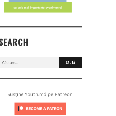
SEARCH
Caută
după:
Susține Youth.md pe Patreon!