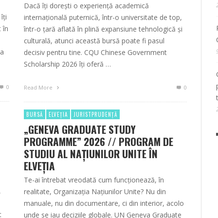
Dacă îți dorești o experiență academică
îți
internațională puternică, într-o universitate de top,
 în
într-o țară aflată în plină expansiune tehnologică și
culturală, atunci această bursă poate fi pasul
 a
decisiv pentru tine. CQU Chinese Government
Scholarship 2026 îți oferă …
0
Read More
0
BURSĂ
ELVEȚIA
JURISTPRUDENȚĂ
„GENEVA GRADUATE STUDY
PROGRAMME” 2026 // PROGRAM DE
STUDIU AL NAȚIUNILOR UNITE ÎN
ELVEȚIA
Te-ai întrebat vreodată cum funcționează, în
,
realitate, Organizația Națiunilor Unite? Nu din
manuale, nu din documentare, ci din interior, acolo
t
unde se iau deciziile globale. UN Geneva Graduate