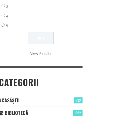
3
4
5
View Results
CATEGORII
#CASĂȘTII
632
BIBLIOTECĂ
1692