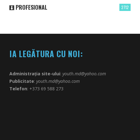
PROFESIONAL
2712
IA LEGĂTURA CU NOI:
Administrația site-ului
:
youth.md@yahoo.com
Publicitate
:
youth.md@yahoo.com
Telefon
: +373 69 588 273