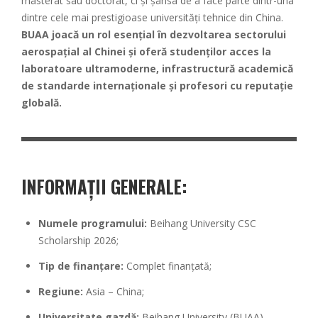
masterat sau doctorat, ci și șansa de a face parte dintr-una
dintre cele mai prestigioase universități tehnice din China.
BUAA joacă un rol esențial în dezvoltarea sectorului
aerospațial al Chinei și oferă studenților acces la
laboratoare ultramoderne, infrastructură academică
de standarde internaționale și profesori cu reputație
globală.
INFORMAȚII GENERALE:
Numele programului:
Beihang University CSC
Scholarship 2026;
Tip de finanțare:
Complet finanțată;
Regiune:
Asia – China;
Universitate gazdă:
Beihang University (BUAA),