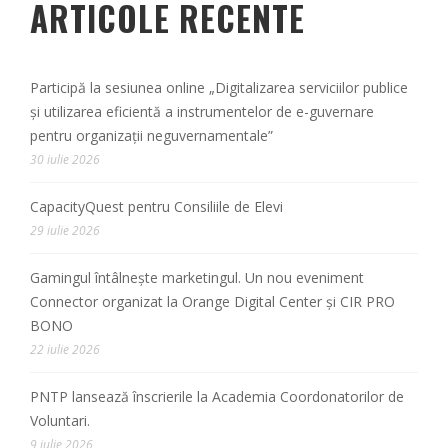
ARTICOLE RECENTE
Participă la sesiunea online „Digitalizarea serviciilor publice
și utilizarea eficientă a instrumentelor de e-guvernare
pentru organizații neguvernamentale”
30 iulie 2026
CapacityQuest pentru Consiliile de Elevi
29 iulie 2026
Gamingul întâlnește marketingul. Un nou eveniment
Connector organizat la Orange Digital Center și CIR PRO
BONO
22 iulie 2026
PNTP lansează înscrierile la Academia Coordonatorilor de
Voluntari.
9 iulie 2026