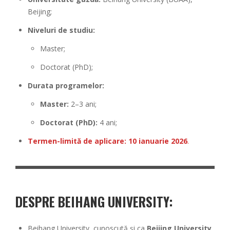
Beijing;
Niveluri de studiu:
Master;
Doctorat (PhD);
Durata programelor:
Master:
2–3 ani;
Doctorat (PhD):
4 ani;
Termen-limită de aplicare:
10 ianuarie 2026
.
DESPRE BEIHANG UNIVERSITY:
Beihang University, cunoscută și ca
Beijing University