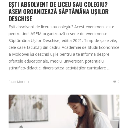
EŞTI ABSOLVENT DE LICEU SAU COLEGIU?
ASEM ORGANIZEAZĂ SĂPTĂMÂNA UȘILOR
DESCHISE
Eşti absolvent de liceu sau colegiu? Acest eveniment este
pentru tine! ASEM organizează o serie de evenimente –
Săptămâna Ușilor Deschise, ediția 2021. Timp de şase zile,
cele şase facultăţi din cadrul Academiei de Studii Economice
a Moldovei îşi deschid uşile pentru a te informa despre
ofertele educaţionale, mediul universitar, potenţialul
ştiinţifico-didactic, diversitatea activităţilor curriculare …
Read More
0