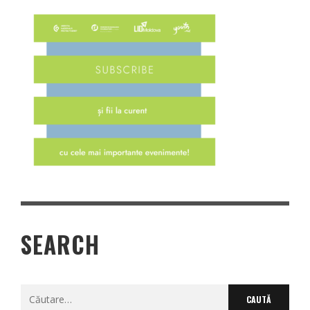
SEARCH
Caută
după: