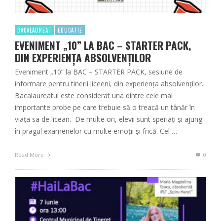
BACALAUREAT
EDUCATIE
EVENIMENT „10” LA BAC – STARTER PACK,
DIN EXPERIENȚA ABSOLVENȚILOR
Eveniment „10” la BAC – STARTER PACK, sesiune de
informare pentru tinerii liceeni, din experiența absolvenților.
Bacalaureatul este considerat una dintre cele mai
importante probe pe care trebuie să o treacă un tânăr în
viața sa de licean. De multe ori, elevii sunt speriați și ajung
în pragul examenelor cu multe emoții și frică. Cel …
Read More
0