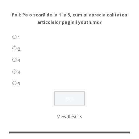
Poll: Pe o scară de la 1 la 5, cum ai aprecia calitatea
articolelor paginii youth.md?
1
2
3
4
5
View Results