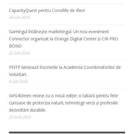
CapacityQuest pentru Consiliile de Elevi
29 iulie 2026
Gamingul întâlnește marketingul. Un nou eveniment
Connector organizat la Orange Digital Center și CIR PRO
BONO
22 iulie 2026
PNTP lansează înscrierile la Academia Coordonatorilor de
Voluntari.
9 iulie 2026
Girls4Green revine cu o nouă ediție: o tabără pentru fete
curioase de protecția naturii, tehnologii verzi și profesiile
dezvoltării durabile.
23 iunie 2026