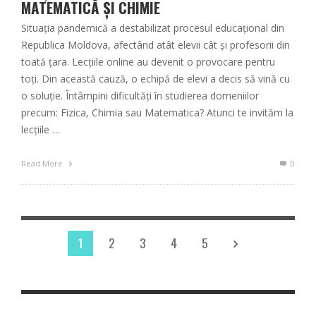
MATEMATICĂ ȘI CHIMIE
Situația pandemică a destabilizat procesul educațional din
Republica Moldova, afectând atât elevii cât și profesorii din
toată țara. Lecțiile online au devenit o provocare pentru
toți. Din această cauză, o echipă de elevi a decis să vină cu
o soluție. Întâmpini dificultăți în studierea domeniilor
precum: Fizica, Chimia sau Matematica? Atunci te invităm la
lecțiile …
Read More
0
1
2
3
4
5