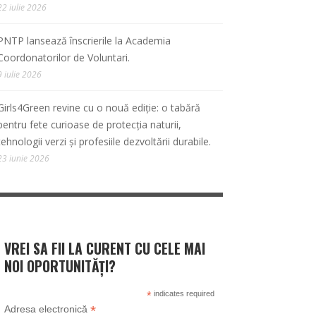
22 iulie 2026
PNTP lansează înscrierile la Academia
Coordonatorilor de Voluntari.
9 iulie 2026
Girls4Green revine cu o nouă ediție: o tabără
pentru fete curioase de protecția naturii,
tehnologii verzi și profesiile dezvoltării durabile.
23 iunie 2026
VREI SA FII LA CURENT CU CELE MAI
NOI OPORTUNITĂȚI?
*
indicates required
*
Adresa electronică