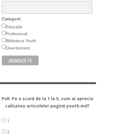
Categorii
Educație
Profesional
Biblioteca Youth
Divertisment
Poll: Pe o scară de la 1 la 5, cum ai aprecia
calitatea articolelor paginii youth.md?
1
2