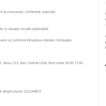
are la concursuri, conferințe, expoziții;
e cu situație socială vulnerabilă.
ezi ce confirmă întrunirea criteriilor formulate.
 Birou 215, bloc Central USM, între orele 09.00-17.00
re despre burse: 022244810