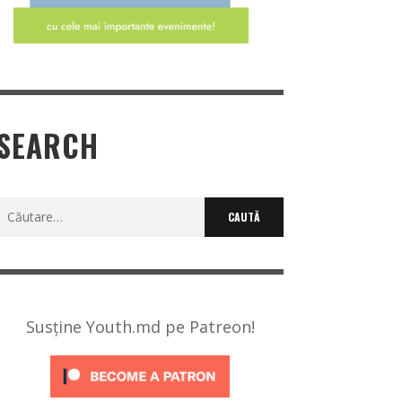
SEARCH
Caută
după:
Susține Youth.md pe Patreon!