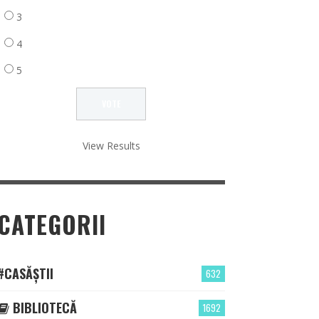
3
4
5
View Results
CATEGORII
#CASĂȘTII
632
BIBLIOTECĂ
1692