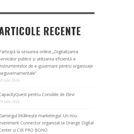
ARTICOLE RECENTE
Participă la sesiunea online „Digitalizarea
serviciilor publice și utilizarea eficientă a
instrumentelor de e-guvernare pentru organizații
neguvernamentale”
30 iulie 2026
CapacityQuest pentru Consiliile de Elevi
29 iulie 2026
Gamingul întâlnește marketingul. Un nou
eveniment Connector organizat la Orange Digital
Center și CIR PRO BONO