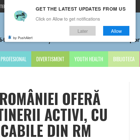
TERMENI ȘI CONDIȚII
CONTACTE
GET THE LATEST UPDATES FROM US
Click on Allow to get notifications
Later
Allow
by PushAlert
PROFESIONAL
DIVERTISMENT
YOUTH HEALTH
BIBLIOTECA
 ROMÂNIEI OFERĂ
INERII ACTIVI, CU
CABILE DIN RM