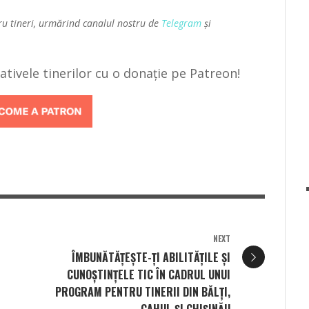
ru tineri, urmărind canalul nostru de
Telegram
și
țiativele tinerilor cu o donație pe Patreon!
NEXT
ÎMBUNĂTĂȚEȘTE-ȚI ABILITĂȚILE ȘI
CUNOȘTINȚELE TIC ÎN CADRUL UNUI
PROGRAM PENTRU TINERII DIN BĂLȚI,
CAHUL ȘI CHIȘINĂU