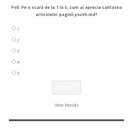
Poll: Pe o scară de la 1 la 5, cum ai aprecia calitatea
articolelor paginii youth.md?
1
2
3
4
5
View Results