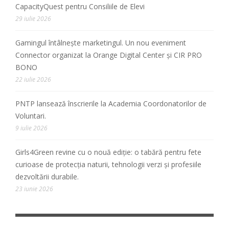
CapacityQuest pentru Consiliile de Elevi
29 iulie 2026
Gamingul întâlnește marketingul. Un nou eveniment
Connector organizat la Orange Digital Center și CIR PRO
BONO
22 iulie 2026
PNTP lansează înscrierile la Academia Coordonatorilor de
Voluntari.
9 iulie 2026
Girls4Green revine cu o nouă ediție: o tabără pentru fete
curioase de protecția naturii, tehnologii verzi și profesiile
dezvoltării durabile.
23 iunie 2026