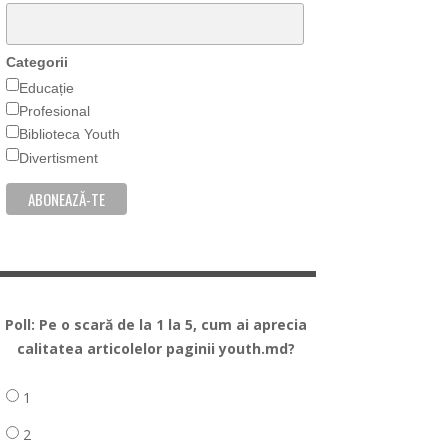
Categorii
Educație
Profesional
Biblioteca Youth
Divertisment
Poll: Pe o scară de la 1 la 5, cum ai aprecia
calitatea articolelor paginii youth.md?
1
2