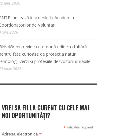
22 iulie 2026
PNTP lansează înscrierile la Academia
Coordonatorilor de Voluntari.
9 iulie 2026
Girls4Green revine cu o nouă ediție: o tabără
pentru fete curioase de protecția naturii,
tehnologii verzi și profesiile dezvoltării durabile.
23 iunie 2026
VREI SA FII LA CURENT CU CELE MAI
NOI OPORTUNITĂȚI?
*
indicates required
*
Adresa electronică