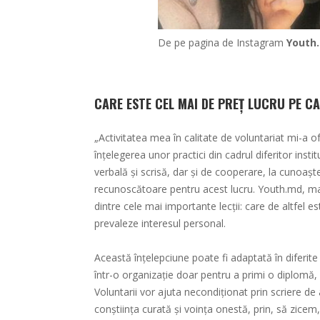
De pe pagina de Instagram
Youth
CARE ESTE CEL MAI DE PREȚ LUCRU PE CAR
„Activitatea mea în calitate de voluntariat mi-a o
înțelegerea unor practici din cadrul diferitor ins
verbală și scrisă, dar și de cooperare, la cunoașt
recunoscătoare pentru acest lucru. Youth.md, m
dintre cele mai importante lecții: care de altfel est
prevaleze interesul personal.
Această înțelepciune poate fi adaptată în diferite 
într-o organizație doar pentru a primi o diplomă,
Voluntarii vor ajuta necondiționat prin scriere de
conștiința curată și voința onestă, prin, să zicem