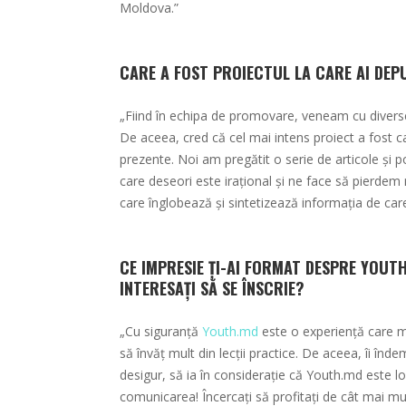
Moldova.”
CARE A FOST PROIECTUL LA CARE AI DEP
„Fiind în echipa de promovare, veneam cu diverse
De aceea, cred că cel mai intens proiect a fost 
prezente. Noi am pregătit o serie de articole și
care deseori este irațional și ne face să pierdem
care înglobează și sintetizează informația de care
CE IMPRESIE ȚI-AI FORMAT DESPRE YOUT
INTERESAȚI SĂ SE ÎNSCRIE?
„Cu siguranță
Youth.md
este o experiență care m
să învăț mult din lecții practice. De aceea, îi înde
desigur, să ia în considerație că Youth.md este loc
comunicarea! Încercați să profitați de cât mai mult