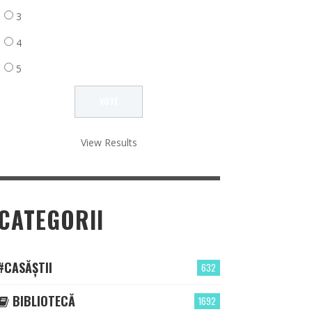
3
4
5
View Results
CATEGORII
#CASĂȘTII
632
BIBLIOTECĂ
1692