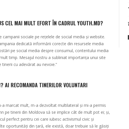
US CEL MAI MULT EFORT ÎN CADRUL YOUTH.MD?
 campanii sociale pe rețelele de social media și website.
campania dedicată informării corecte din resursele media
 postări pe social media despre consumul, contentului media
 mult timp. Mesajul nostru a subliniat importanța unui site
 tinerii cu adevărat au nevoie.”
H? AI RECOMANDA TINERILOR VOLUNTARI
-a marcat mult, m-a dezvoltat multilateral și mi-a permis
mn pe tinerii din Moldova să se implice cât de mult pot ei; și,
ul perfect pentru cei care iubesc activismul civic și
e oportunități din țară, ele există, doar trebuie să le găsiți