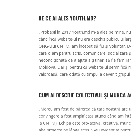
DE CE AI ALES YOUTH.MD?
„Probabil în 2017 Youth.md m-a ales pe mine, nu 
când încă website-ul nu era deschis publicului larg
ONG-ului CNTM, am început să fiu și voluntar. Dor
care o am pentru scris, comunicare, socializare
necondiționată de a ajuta alți tineri să fie familiar
Moldova. Dar și pentru că website-ul semnifică mu
valoroasă, care odată cu timpul a devenit grupul
CUM AI DESCRIE COLECTIVUL ȘI MUNCA 
„Mereu am fost de părerea că țara noastră are un c
convingere a fost amplificată atunci când am întâln
la CNTM). Echipa este pro-activă, creativă, muncit
alte proiecte pe lângă scris. S-au evidențiat prin