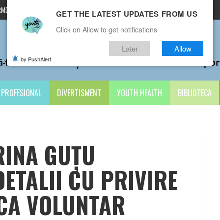
MENI ȘI CONDIȚII
CONTACTE
GET THE LATEST UPDATES FROM US
Click on Allow to get notifications
Later
Allow
by PushAlert
PROFESIONAL
DIVERTISMENT
YOUTH HEALTH
BIBLIOTECA
RINA GUȚU
ETALII CU PRIVIRE
 CA VOLUNTAR