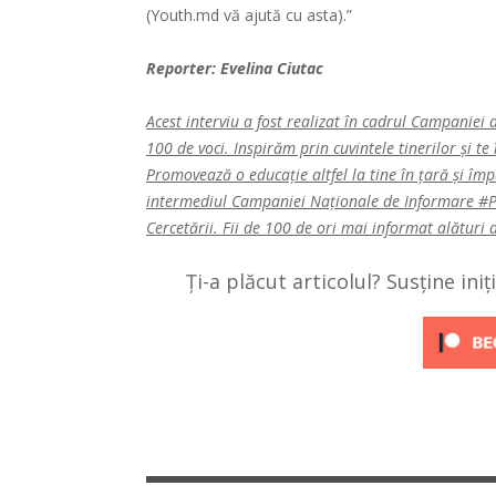
(Youth.md vă ajută cu asta).”
Reporter: Evelina Ciutac
Acest interviu a fost realizat în cadrul Campaniei
100 de voci. Inspirăm prin cuvintele tinerilor şi t
Promovează o educație altfel la tine în țară şi îm
intermediul Campaniei Naționale de Informare #Pri
Cercetării. Fii de 100 de ori mai informat alături
Ți-a plăcut articolul? Susține ini