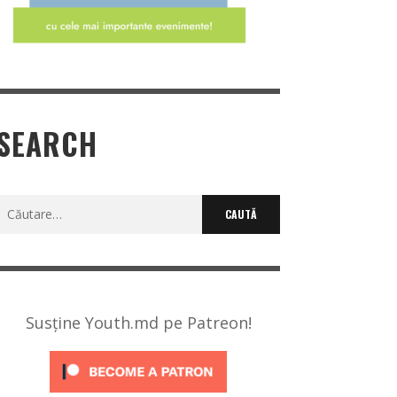
SEARCH
Caută
după:
Susține Youth.md pe Patreon!