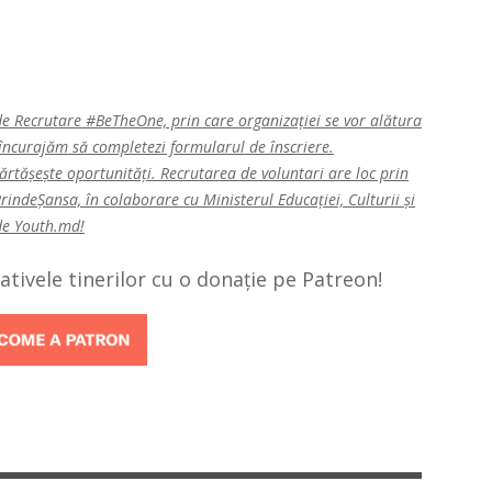
 de Recrutare #BeTheOne, prin care organizației se vor alătura
e încurajăm să completezi formularul de înscriere.
părtăşeşte oportunități. Recrutarea de voluntari are loc prin
ndeȘansa, în colaborare cu Ministerul Educației, Culturii şi
 de Youth.md!
țiativele tinerilor cu o donație pe Patreon!