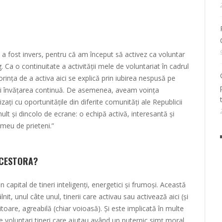
a fost invers, pentru că am început să activez ca voluntar
. Ca o continuitate a activității mele de voluntariat în cadrul
ința de a activa aici se explică prin iubirea nespusă pe
 și învățarea continuă. De asemenea, aveam voința
izați cu oportunitățile din diferite comunități ale Republicii
lt și dincolo de ecrane: o echipă activă, interesantă și
 meu de prieteni.”
ACESTORA?
apital de tineri inteligenți, energetici și frumoși. Această
it, unul câte unul, tinerii care activau sau activează aici (și
oare, agreabilă (chiar voioasă). Și este implicată în multe
tre voluntari tineri care ajutau având un puternic simț moral