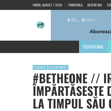
VINERI, AUGUST 7 2026
PRINCIPALA
DESPRE NOI
TER
EDUCATIONAL
EDUCATIE
VOLUNTARIAT
#BETHEONE // I
ÎMPĂRTĂSESTE D
LA TIMPUL SĂU