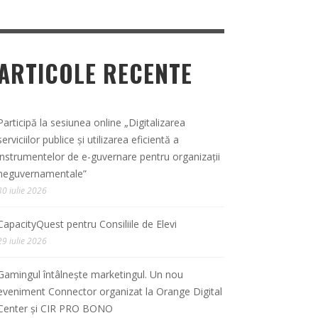
ARTICOLE RECENTE
Participă la sesiunea online „Digitalizarea
serviciilor publice și utilizarea eficientă a
instrumentelor de e-guvernare pentru organizații
neguvernamentale”
30 iulie 2026
CapacityQuest pentru Consiliile de Elevi
29 iulie 2026
Gamingul întâlnește marketingul. Un nou
eveniment Connector organizat la Orange Digital
Center și CIR PRO BONO