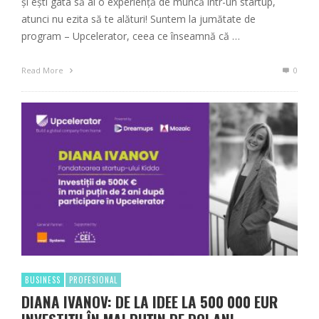
și ești gata să ai o experiență de muncă într-un startup,
atunci nu ezita să te alături! Suntem la jumătate de
program – Upcelerator, ceea ce înseamnă că …
Read More
0
BUSINESS
PROFESIONAL
DIANA IVANOV: DE LA IDEE LA 500 000 EUR