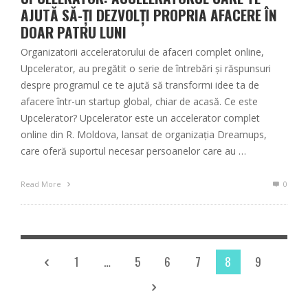
AJUTĂ SĂ-ȚI DEZVOLȚI PROPRIA AFACERE ÎN
DOAR PATRU LUNI
Organizatorii acceleratorului de afaceri complet online,
Upcelerator, au pregătit o serie de întrebări și răspunsuri
despre programul ce te ajută să transformi idee ta de
afacere într-un startup global, chiar de acasă. Ce este
Upcelerator? Upcelerator este un accelerator complet
online din R. Moldova, lansat de organizația Dreamups,
care oferă suportul necesar persoanelor care au …
Read More
0
1
…
5
6
7
8
9