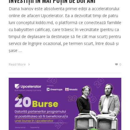
INVESTIȚII ÎN MAI PUȚIN DE DOI ANI
Diana Ivanov este absolventa primei ediții a acceleratorului
online de afaceri Upcelerator. Ea a dezvoltat timp de patru
luni conceptul kiddo.md, o platformă ce conectează familiile
cu babysitteri calificați, care trăiesc în vecinătate (pentru ca
timpul de deplasare la destinație să fie cât mai scurt) pentru
servicii de îngrijire ocazional, pe termen scurt, între două și
șase …
Read More
0