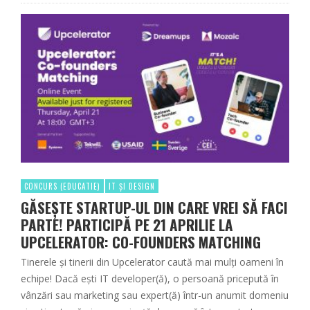
CONCURS (EDUCATIE)
IT ȘI DESIGN
GĂSEȘTE STARTUP-UL DIN CARE VREI SĂ FACI
PARTE! PARTICIPĂ PE 21 APRILIE LA
UPCELERATOR: CO-FOUNDERS MATCHING
Tinerele și tinerii din Upcelerator caută mai mulți oameni în
echipe! Dacă ești IT developer(ă), o persoană pricepută în
vânzări sau marketing sau expert(ă) într-un anumit domeniu