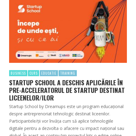
BUSINESS
CURS
EDUCATIE
TRAINING
STARTUP SCHOOL A DESCHIS APLICĂRILE ÎN
PRE-ACCELERATORUL DE STARTUP DESTINAT
LICEENELOR/ILOR
Startup School by Dreamups este un program educațional
despre antreprenoriat tehnologic destinat liceenilor.
Participantele/ții vor învăța cum să aplice tehnologiile
digitale pentru a dezvolta o afacere cu impact național sau
global. În acest an continuăm proiectul într-o ediție online,