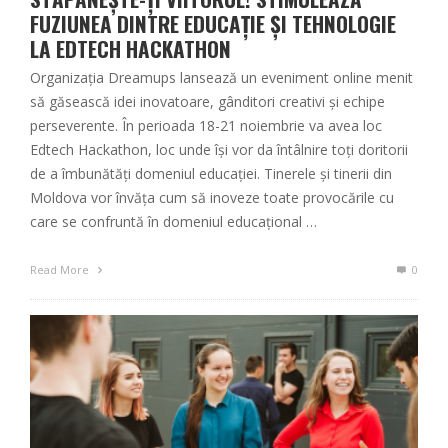
FUZIUNEA DINTRE EDUCAȚIE ȘI TEHNOLOGIE
LA EDTECH HACKATHON
Organizația Dreamups lansează un eveniment online menit
să găsească idei inovatoare, gânditori creativi și echipe
perseverente. În perioada 18-21 noiembrie va avea loc
Edtech Hackathon, loc unde își vor da întâlnire toți doritorii
de a îmbunătăți domeniul educației. Tinerele și tinerii din
Moldova vor învăța cum să inoveze toate provocările cu
care se confruntă în domeniul educațional …
Read More
0