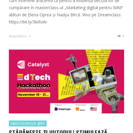
cum intervine afacerea ta pentru a influența decizia lor de
cumpărare în masterclass-ul „Marketing digital pentru IMM”
alături de Elena Oprea și Nadya Bîrcă. Vino pe Dreamclass:
https://bit.ly/3kiRvAr
Read More
0
UNCATEGORIZED @RO
STĂPÂNEȘTE-ȚI VIITORUL! STIMULEAZĂ