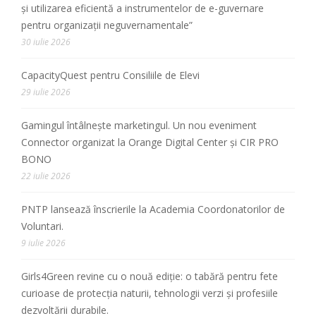
și utilizarea eficientă a instrumentelor de e-guvernare
pentru organizații neguvernamentale”
30 iulie 2026
CapacityQuest pentru Consiliile de Elevi
29 iulie 2026
Gamingul întâlnește marketingul. Un nou eveniment
Connector organizat la Orange Digital Center și CIR PRO
BONO
22 iulie 2026
PNTP lansează înscrierile la Academia Coordonatorilor de
Voluntari.
9 iulie 2026
Girls4Green revine cu o nouă ediție: o tabără pentru fete
curioase de protecția naturii, tehnologii verzi și profesiile
dezvoltării durabile.