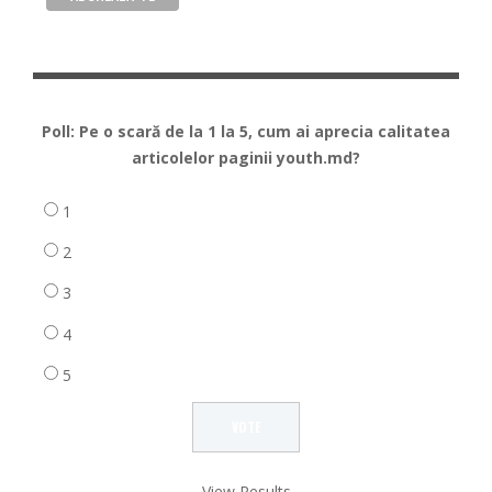
Poll: Pe o scară de la 1 la 5, cum ai aprecia calitatea
articolelor paginii youth.md?
1
2
3
4
5
View Results