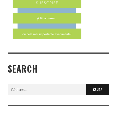
SEARCH
Caută
după: