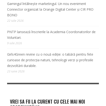
Gamingul întâlnește marketingul. Un nou eveniment
Connector organizat la Orange Digital Center și CIR PRO
BONO
22 iulie 2026
PNTP lansează înscrierile la Academia Coordonatorilor de
Voluntari.
9 iulie 2026
Girls4Green revine cu o nouă ediție: o tabără pentru fete
curioase de protecția naturii, tehnologii verzi și profesiile
dezvoltării durabile.
23 iunie 2026
VREI SA FII LA CURENT CU CELE MAI NOI