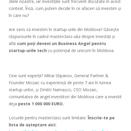
zilele noastre, iar investițiile sunt frecvent discutate în acest
context. Însă, cum putem decide în ce afaceri să investim și
în care nu?
Are sens să investim în startup-urile din Moldova? Găsește
răspunsurile în cadrul masterclass-ului despre investiții și
află
cum poți deveni un Business Angel pentru
startup-urile tech
cu potențial de unicorn în Moldova.
Cine sunt experții? Mihai Stipanov, General Partner &
Founder Mozaic cu experiență de peste 7 ani în lumea
startup-urilor, și Dmitri Namașco, CEO Mozaic,
comunitatea de angel investitori din Moldova care a investit
deja
peste 1 000 000 EURO.
Locurile pentru masterclass sunt limitate.
Înscrie-te pe
lista de așteptare aici: