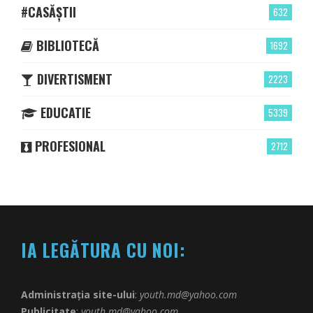
#CASĂȘTII
632
BIBLIOTECĂ
1692
DIVERTISMENT
2223
EDUCATIE
5339
PROFESIONAL
2712
IA LEGĂTURA CU NOI:
Administrația site-ului
:
youth.md@yahoo.com
Publicitate
:
youth.md@yahoo.com