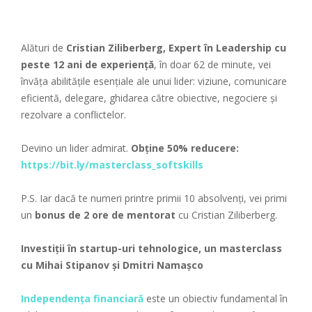
Alături de
Cristian Ziliberberg, Expert în Leadership cu
peste 12 ani de experiență
, în doar 62 de minute, vei
învăța abilitățile esențiale ale unui lider: viziune, comunicare
eficientă, delegare, ghidarea către obiective, negociere și
rezolvare a conflictelor.
Devino un lider admirat.
Obține 50% reducere:
https://bit.ly/masterclass_softskills
P.S. Iar dacă te numeri printre primii 10 absolvenți, vei primi
un
bonus de 2 ore de mentorat
cu Cristian Ziliberberg.
Investiții în startup-uri tehnologice, un masterclass
cu Mihai Stipanov și Dmitri Namașco
Independența financiară
este un obiectiv fundamental în