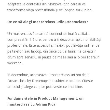
adaptate la contextul din Moldova, prin care îți vei
transforma viața profesională și vei obține skill-uri noi.
De ce să alegi masterclass-urile Dreamclass?
Un masterclass înseamnă conținut de înaltă calitate,
compresat în 1-2 ore, pentru a-ți dezvolta rapid noi abilități
profesionale. Este accesibil și flexibil, poți învăța online, de
pe telefon sau laptop, din orice colț al lumii, fie că ești în
drum spre serviciu, în pauza de masă sau ai o oră liberă în
weekend.
În decembrie, accesează 3 masterclass-uri noi de la
Dreamclass by Dreamups pe subiecte actuale. Citește
articolul și alege ce ți se potrivește cel mai bine.
Fundamentele în Product Management, un
masterclass cu Adrian Pica