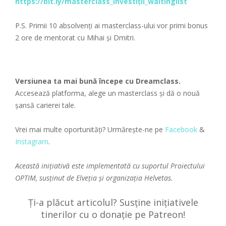
https://bit.ly/masterclass_investiții_waitinglist
P.S. Primii 10 absolvenți ai masterclass-ului vor primi bonus
2 ore de mentorat cu Mihai și Dmitri.
Versiunea ta mai bună începe cu Dreamclass.
Accesează platforma, alege un masterclass și dă o nouă
șansă carierei tale.
Vrei mai multe oportunități? Urmărește-ne pe
Facebook
&
Instagram
.
Această inițiativă este implementată cu suportul Proiectului
OPTIM, susținut de Elveția și organizația Helvetas.
Ți-a plăcut articolul? Susține inițiativele
tinerilor cu o donație pe Patreon!