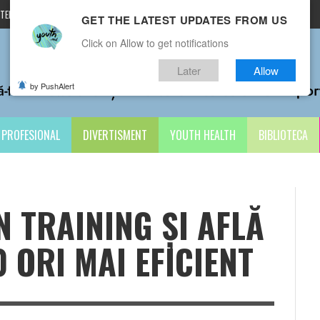
TERMENI ȘI CONDIȚII
CONTACTE
GET THE LATEST UPDATES FROM US
Click on Allow to get notifications
Later
Allow
by PushAlert
PROFESIONAL
DIVERTISMENT
YOUTH HEALTH
BIBLIOTECA
N TRAINING ȘI AFLĂ
0 ORI MAI EFICIENT