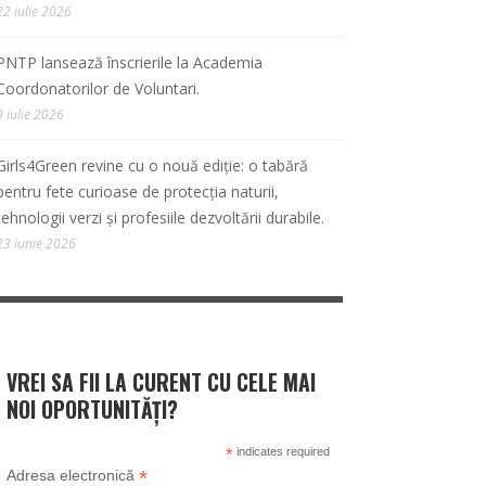
22 iulie 2026
PNTP lansează înscrierile la Academia
Coordonatorilor de Voluntari.
9 iulie 2026
Girls4Green revine cu o nouă ediție: o tabără
pentru fete curioase de protecția naturii,
tehnologii verzi și profesiile dezvoltării durabile.
23 iunie 2026
VREI SA FII LA CURENT CU CELE MAI
NOI OPORTUNITĂȚI?
*
indicates required
*
Adresa electronică