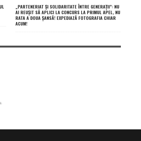
UL
„PARTENERIAT ȘI SOLIDARITATE ÎNTRE GENERAȚII”: NU
AI REUȘIT SĂ APLICI LA CONCURS LA PRIMUL APEL, NU
RATA A DOUA ȘANSĂ! EXPEDIAZĂ FOTOGRAFIA CHIAR
ACUM!
u.