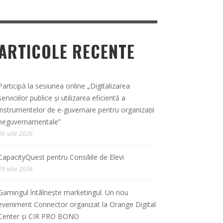
ARTICOLE RECENTE
Participă la sesiunea online „Digitalizarea
serviciilor publice și utilizarea eficientă a
instrumentelor de e-guvernare pentru organizații
neguvernamentale”
30 iulie 2026
CapacityQuest pentru Consiliile de Elevi
29 iulie 2026
Gamingul întâlnește marketingul. Un nou
eveniment Connector organizat la Orange Digital
Center și CIR PRO BONO