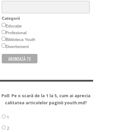
Categorii
Educație
Profesional
Biblioteca Youth
Divertisment
Poll: Pe o scară de la 1 la 5, cum ai aprecia
calitatea articolelor paginii youth.md?
1
2