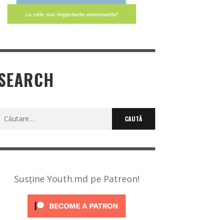
SEARCH
Caută
după:
Susține Youth.md pe Patreon!