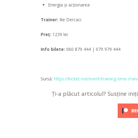
Energia și acționarea
Train
er:
Ilie Dercaci
Preț:
1239 lei
Info bilete:
060 879 444 | 079 979 444
Sursă:
https://iticket.md/event/training-time-ma
Ți-a plăcut articolul? Susține ini