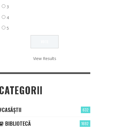
3
4
5
View Results
CATEGORII
#CASĂȘTII
632
BIBLIOTECĂ
1692