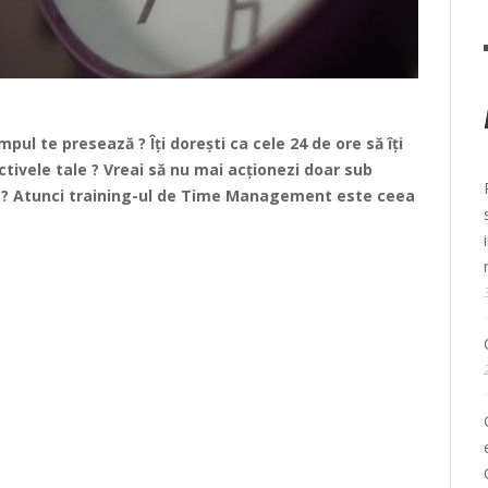
impul te presează ? Îți dorești ca cele 24 de ore să îți
ctivele tale ? Vreai să nu mai acționezi doar sub
zi ? Atunci training-ul de Time Management este ceea