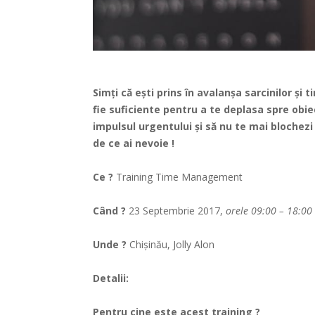
Simți că ești prins în avalanșa sarcinilor și t
fie suficiente pentru a te deplasa spre obie
impulsul urgentului și să nu te mai bloche
de ce ai nevoie !
Ce ?
Training Time Management
Când ?
23 Septembrie 2017,
orele 09:00 – 18:00
Unde ?
Chișinău, Jolly Alon
Detalii:
Pentru cine este acest training ?