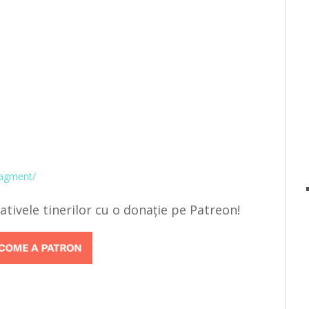
nagment/
țiativele tinerilor cu o donație pe Patreon!