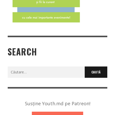
SEARCH
Caută
după:
Susține Youth.md pe Patreon!