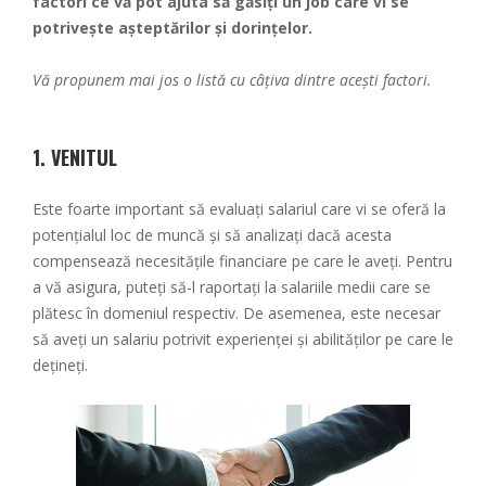
factori ce vă pot ajuta să găsiți un job care vi se
potrivește așteptărilor și dorințelor.
Vă propunem mai jos o listă cu câțiva dintre acești factori.
1.
VENITUL
Este foarte important să evaluați salariul care vi se oferă la
potențialul loc de muncă și să analizați dacă acesta
compensează necesitățile financiare pe care le aveți. Pentru
a vă asigura, puteți să-l raportați la salariile medii care se
plătesc în domeniul respectiv. De asemenea, este necesar
să aveți un salariu potrivit experienței și abilităților pe care le
dețineți.