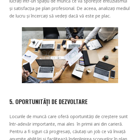
lucrați într-un spațiu de muncă ce vă sporește entuziasmul
și satisfacția pe plan profesional. De aceea, analizați mediul
de lucru și încercați să vedeți dacă vă este pe plac.
5.
OPORTUNITĂȚI DE DEZVOLTARE
Locurile de muncă care oferă oportunități de creștere sunt
într-adevăr importante, mai ales în primii ani din carieră.
Pentru a fi siguri că progresați, căutați un job ce vă învață
anumite abilități și facilitează îndeplinirea scopurilor în plan