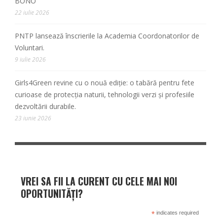
BONO
22 iulie 2026
PNTP lansează înscrierile la Academia Coordonatorilor de
Voluntari.
9 iulie 2026
Girls4Green revine cu o nouă ediție: o tabără pentru fete
curioase de protecția naturii, tehnologii verzi și profesiile
dezvoltării durabile.
23 iunie 2026
VREI SA FII LA CURENT CU CELE MAI NOI
OPORTUNITĂȚI?
*
indicates required