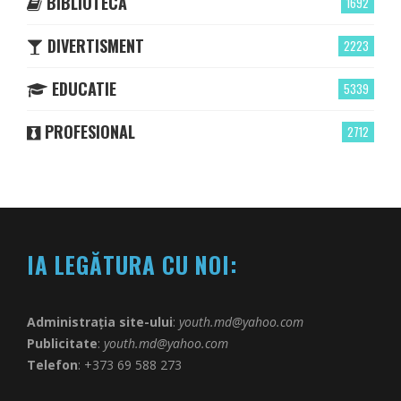
BIBLIOTECĂ
1692
DIVERTISMENT
2223
EDUCATIE
5339
PROFESIONAL
2712
IA LEGĂTURA CU NOI:
Administrația site-ului
:
youth.md@yahoo.com
Publicitate
:
youth.md@yahoo.com
Telefon
: +373 69 588 273