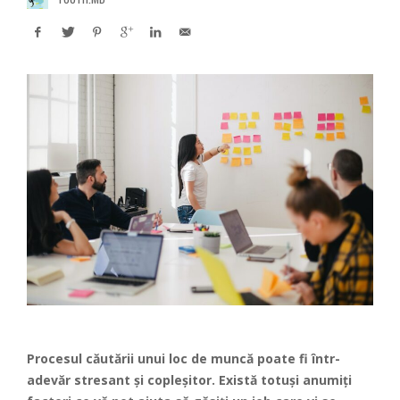
Procesul căutării unui loc de muncă poate fi într-
adevăr stresant și copleșitor. Există totuși anumiți