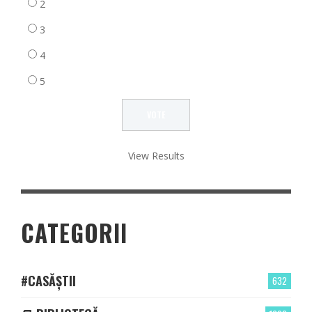
2
3
4
5
View Results
CATEGORII
#CASĂȘTII
632