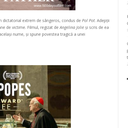
gim dictatorial extrem de sângeros, condus de
Pol Pot
. Adepții
ane de victime. Filmul, regizat de
Angelina
Jolie
și scris de ea
același nume, și spune povestea tragică a unei