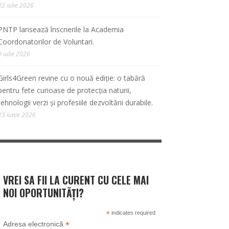
22 iulie 2026
PNTP lansează înscrierile la Academia
Coordonatorilor de Voluntari.
9 iulie 2026
Girls4Green revine cu o nouă ediție: o tabără
pentru fete curioase de protecția naturii,
tehnologii verzi și profesiile dezvoltării durabile.
23 iunie 2026
VREI SA FII LA CURENT CU CELE MAI
NOI OPORTUNITĂȚI?
*
indicates required
*
Adresa electronică