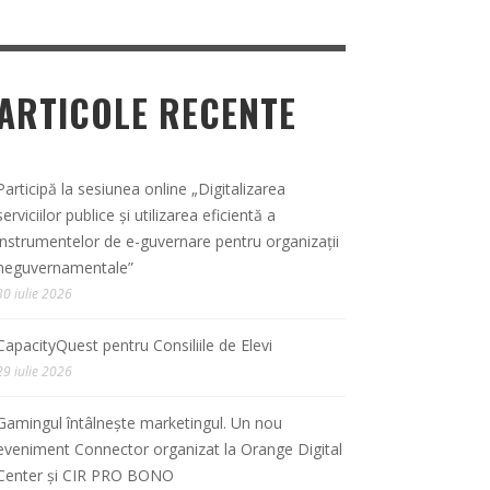
ARTICOLE RECENTE
Participă la sesiunea online „Digitalizarea
serviciilor publice și utilizarea eficientă a
instrumentelor de e-guvernare pentru organizații
neguvernamentale”
30 iulie 2026
CapacityQuest pentru Consiliile de Elevi
29 iulie 2026
Gamingul întâlnește marketingul. Un nou
eveniment Connector organizat la Orange Digital
Center și CIR PRO BONO