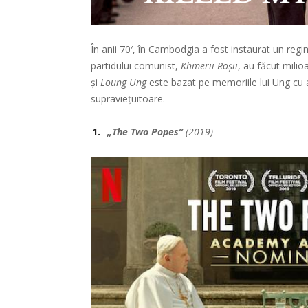
În anii 70′, în Cambodgia a fost instaurat un re
partidului comunist,
Khmerii Roșii
, au făcut milio
și
Loung Ung
este bazat pe memoriile lui Ung cu 
supraviețuitoare.
„The Two Popes”
(2019)