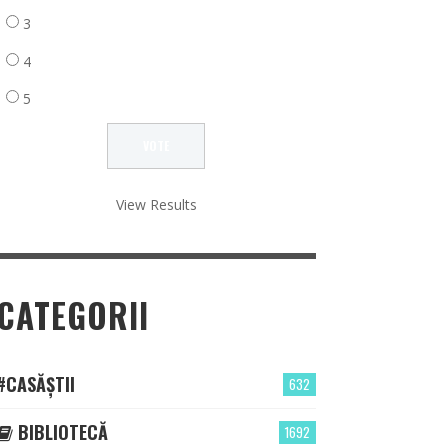
3
4
5
View Results
CATEGORII
#CASĂȘTII
632
BIBLIOTECĂ
1692