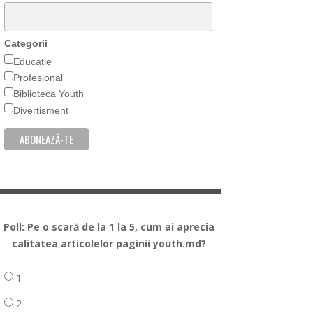
Categorii
Educație
Profesional
Biblioteca Youth
Divertisment
Poll: Pe o scară de la 1 la 5, cum ai aprecia
calitatea articolelor paginii youth.md?
1
2