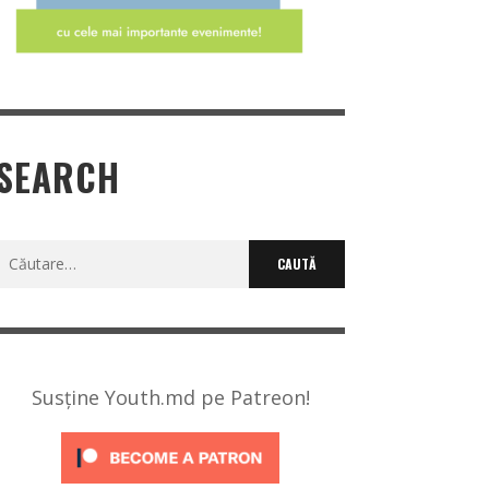
SEARCH
Caută
după:
Susține Youth.md pe Patreon!