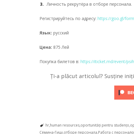
Личность рекрутёра в отборе персонала.
Регистрируйтесь по адресу:
https://goo.gl/f
Язык:
русский
Цена:
875 Лей
Покупка билетов в:
https://iticket.md/event/psi
Ți-a plăcut articolul? Susține ini
hr
human resources
oportunități pentru studențo
op
Сёмина-Гицу
отборе персонала
Работа с персонал