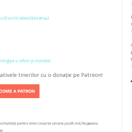
orms/ZUoY3CMKAZ85X4ma2
hologiya-v-otbor-p-rsonala/
țiativele tinerilor cu o donație pe Patreon!
ortunități pentru tineri
resurse umane
youth.md
Людмила
ом