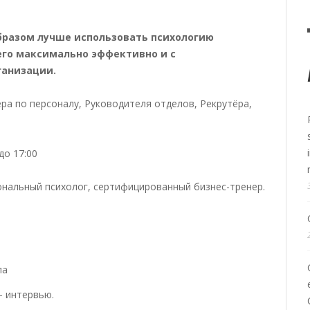
образом лучше использовать психологию
его максимально эффективно и с
анизации.
а по персоналу, Руководителя отделов, Рекрутёра,
до 17:00
нальный психолог, сертифицированный бизнес-тренер.
ла
 интервью.