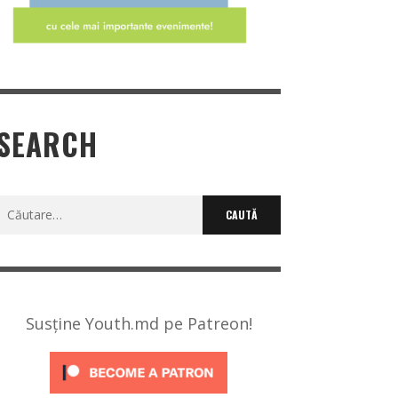
SEARCH
Caută
după:
Susține Youth.md pe Patreon!