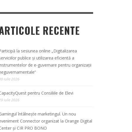
ARTICOLE RECENTE
Participă la sesiunea online „Digitalizarea
serviciilor publice și utilizarea eficientă a
instrumentelor de e-guvernare pentru organizații
neguvernamentale”
30 iulie 2026
CapacityQuest pentru Consiliile de Elevi
29 iulie 2026
Gamingul întâlnește marketingul. Un nou
eveniment Connector organizat la Orange Digital
Center și CIR PRO BONO