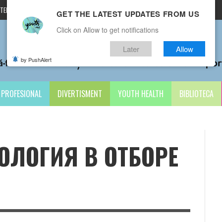
TERMENI ȘI CONDIȚII
CONTACTE
GET THE LATEST UPDATES FROM US
Click on Allow to get notifications
Later
Allow
by PushAlert
PROFESIONAL
DIVERTISMENT
YOUTH HEALTH
BIBLIOTECA
ОЛОГИЯ В ОТБОРЕ