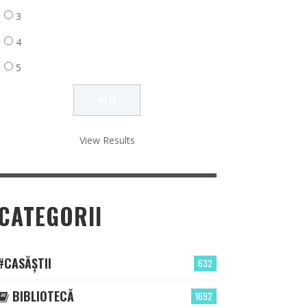
3
4
5
View Results
CATEGORII
#CASĂȘTII
632
BIBLIOTECĂ
1692