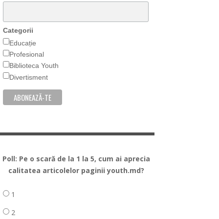
Categorii
Educație
Profesional
Biblioteca Youth
Divertisment
Poll: Pe o scară de la 1 la 5, cum ai aprecia
calitatea articolelor paginii youth.md?
1
2