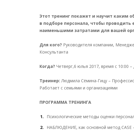
Этот тренинг покажет и научит каким 
в подборе персонала, чтобы проводить 
наименьшими затратами для вашей орг
Для кого?
Руководителя компании, Менеджер
Консультанта
Когда?
Четверг,6 юлья 2017, время с 10:00 – 
Треинер:
Людмила Сёмина-Гицу – Профессио
Работает с семьями и организациями
ПРОГРАММА ТРЕНИНГА
Психологические методы оценки персона
НАБЛЮДЕНИЕ, как основной метод CASE –