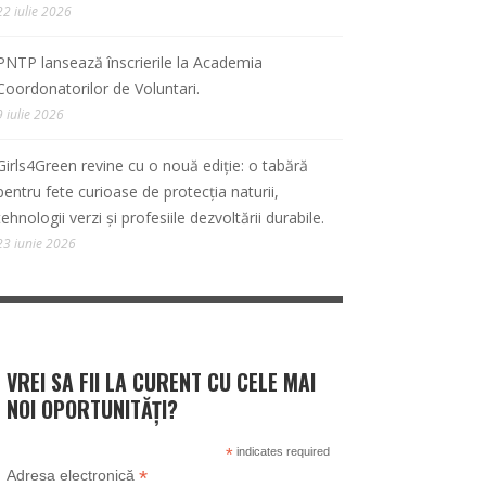
22 iulie 2026
PNTP lansează înscrierile la Academia
Coordonatorilor de Voluntari.
9 iulie 2026
Girls4Green revine cu o nouă ediție: o tabără
pentru fete curioase de protecția naturii,
tehnologii verzi și profesiile dezvoltării durabile.
23 iunie 2026
VREI SA FII LA CURENT CU CELE MAI
NOI OPORTUNITĂȚI?
*
indicates required
*
Adresa electronică