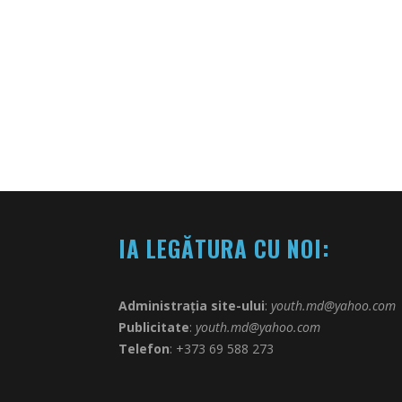
IA LEGĂTURA CU NOI:
Administrația site-ului
:
youth.md@yahoo.com
Publicitate
:
youth.md@yahoo.com
Telefon
: +373 69 588 273