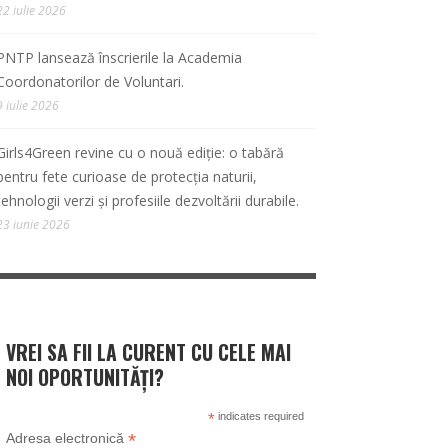
22 iulie 2026
PNTP lansează înscrierile la Academia
Coordonatorilor de Voluntari.
9 iulie 2026
Girls4Green revine cu o nouă ediție: o tabără
pentru fete curioase de protecția naturii,
tehnologii verzi și profesiile dezvoltării durabile.
23 iunie 2026
VREI SA FII LA CURENT CU CELE MAI
NOI OPORTUNITĂȚI?
*
indicates required
*
Adresa electronică