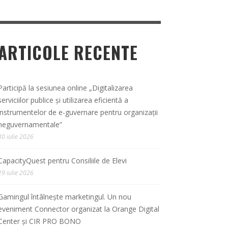
ARTICOLE RECENTE
Participă la sesiunea online „Digitalizarea
serviciilor publice și utilizarea eficientă a
instrumentelor de e-guvernare pentru organizații
neguvernamentale”
30 iulie 2026
CapacityQuest pentru Consiliile de Elevi
29 iulie 2026
Gamingul întâlnește marketingul. Un nou
eveniment Connector organizat la Orange Digital
Center și CIR PRO BONO