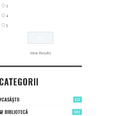
3
4
5
View Results
CATEGORII
#CASĂȘTII
632
BIBLIOTECĂ
1692