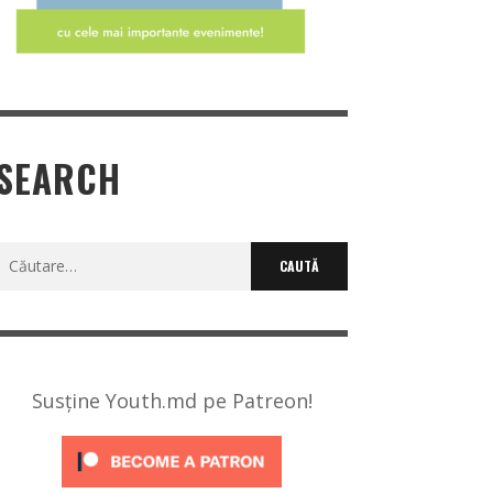
SEARCH
Caută
după:
Susține Youth.md pe Patreon!