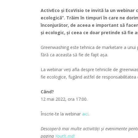
ActivEco
şi
EcoVisio
te invită la un webinar 
ecologică”. Trăim în timpuri în care ne dori
înconjurător, de aceea e important să facem
și ecologic, și ceea ce doar pretinde să fie a
Greenwashing este tehnica de marketare a unui p
fără ca aceasta să fie de fapt așa.
La webinar veți afla despre tehnicile de greenwash
fie ecologice, fugând astfel de responsabilitatea 
Când?
12 mai 2022, ora 17:00.
Înscrie-te la webinar
aici
.
Descoperă mai multe activități și evenimente pent
pagina
Youth.md!