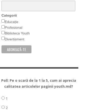
Categorii
Educație
Profesional
Biblioteca Youth
Divertisment
Poll: Pe o scară de la 1 la 5, cum ai aprecia
calitatea articolelor paginii youth.md?
1
2