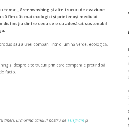
cu tema: „Greenwashing și alte trucuri de evaziune
m să fim cât mai ecologici și prietenoși mediului
 distincția dintre ceea ce e cu adevărat sustenabil
șa.
rodus sau a unei companii într-o lumină verde, ecologică,
ing și despre alte trucuri prin care companiile pretind să
de facto.
ru tineri, urmărind canalul nostru de
Telegram
și