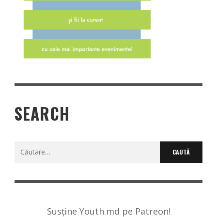
SEARCH
Caută
după:
Susține Youth.md pe Patreon!