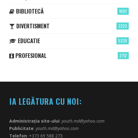
BIBLIOTECĂ
1692
DIVERTISMENT
2223
EDUCATIE
5339
PROFESIONAL
2712
IA LEGĂTURA CU NOI:
Administrația site-ului
:
youth.md@yahoo.com
Publicitate
:
youth.md@yahoo.com
Telefon
: +373 69 588 273