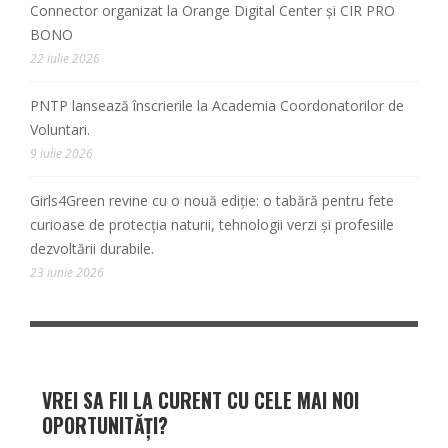
Connector organizat la Orange Digital Center și CIR PRO
BONO
22 iulie 2026
PNTP lansează înscrierile la Academia Coordonatorilor de
Voluntari.
9 iulie 2026
Girls4Green revine cu o nouă ediție: o tabără pentru fete
curioase de protecția naturii, tehnologii verzi și profesiile
dezvoltării durabile.
23 iunie 2026
VREI SA FII LA CURENT CU CELE MAI NOI
OPORTUNITĂȚI?