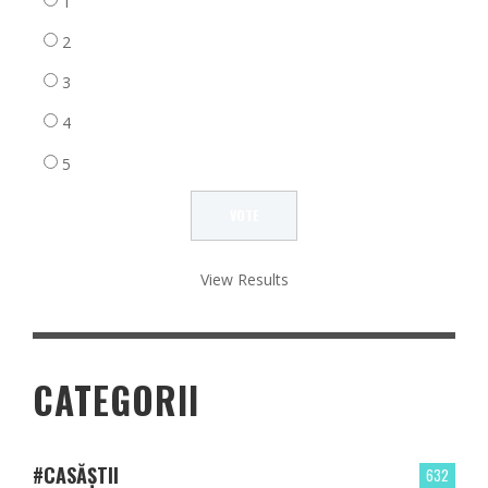
1
2
3
4
5
View Results
CATEGORII
#CASĂȘTII
632