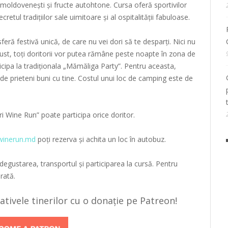
 moldovenești și fructe autohtone. Cursa oferă sportivilor
etul tradițiilor sale uimitoare și al ospitalității fabuloase.
ră festivă unică, de care nu vei dori să te desparți. Nici nu
gust, toți doritorii vor putea rămâne peste noapte în zona de
icipa la tradiționala „Mămăliga Party”. Pentru aceasta,
p de prieteni buni cu tine. Costul unui loc de camping este de
i Wine Run” poate participa orice doritor.
.winerun.md
poți rezerva și achita un loc în autobuz.
egustarea, transportul și participarea la cursă. Pentru
rată.
țiativele tinerilor cu o donație pe Patreon!