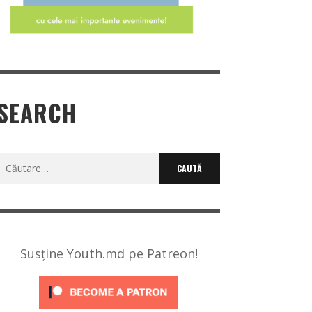
SEARCH
Caută
după:
Susține Youth.md pe Patreon!