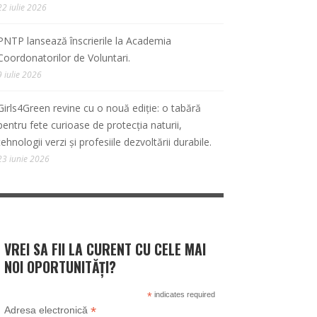
22 iulie 2026
PNTP lansează înscrierile la Academia
Coordonatorilor de Voluntari.
9 iulie 2026
Girls4Green revine cu o nouă ediție: o tabără
pentru fete curioase de protecția naturii,
tehnologii verzi și profesiile dezvoltării durabile.
23 iunie 2026
VREI SA FII LA CURENT CU CELE MAI
NOI OPORTUNITĂȚI?
*
indicates required
*
Adresa electronică