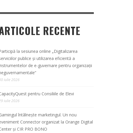
ARTICOLE RECENTE
Participă la sesiunea online „Digitalizarea
serviciilor publice și utilizarea eficientă a
instrumentelor de e-guvernare pentru organizații
neguvernamentale”
30 iulie 2026
CapacityQuest pentru Consiliile de Elevi
29 iulie 2026
Gamingul întâlnește marketingul. Un nou
eveniment Connector organizat la Orange Digital
Center și CIR PRO BONO