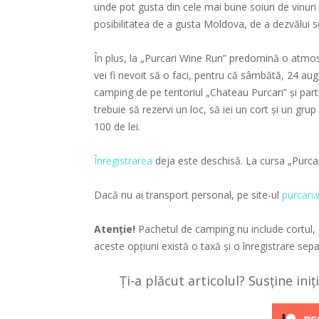
unde pot gusta din cele mai bune soiuri de vinuri
posibilitatea de a gusta Moldova, de a dezvălui secr
În plus, la „Purcari Wine Run” predomină o atmosfe
vei fi nevoit să o faci, pentru că sâmbătă, 24 au
camping de pe teritoriul „Chateau Purcari” și part
trebuie să rezervi un loc, să iei un cort și un gru
100 de lei.
Înregistrarea
deja este deschisă. La cursa „Purcar
Dacă nu ai transport personal, pe site-ul
purcari
Atenție!
Pachetul de camping nu include cortul, d
aceste opțiuni există o taxă și o înregistrare sepa
Ți-a plăcut articolul? Susține ini