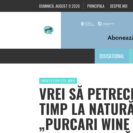
DUMINICĂ, AUGUST 9 2026
PRINCIPALA
DESPRE NOI
EDUCATIONAL
UNCATEGORIZED @RO
VREI SĂ PETREC
TIMP LA NATURĂ
„PURCARI WINE 