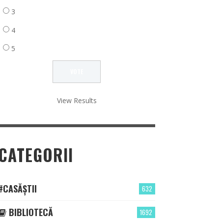
3
4
5
View Results
CATEGORII
#CASĂȘTII
632
BIBLIOTECĂ
1692