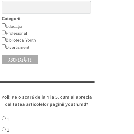
Categorii
Educație
Profesional
Biblioteca Youth
Divertisment
Poll: Pe o scară de la 1 la 5, cum ai aprecia
calitatea articolelor paginii youth.md?
1
2