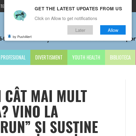
TERMENI ȘI CONDIȚII
CONTACTE
GET THE LATEST UPDATES FROM US
Click on Allow to get notifications
Later
Allow
by PushAlert
PROFESIONAL
DIVERTISMENT
YOUTH HEALTH
BIBLIOTECA
I CÂT MAI MULT
? VINO LA
RUN” ȘI SUSȚINE