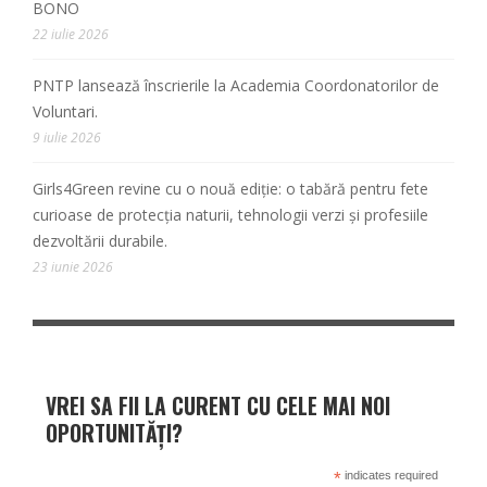
BONO
22 iulie 2026
PNTP lansează înscrierile la Academia Coordonatorilor de
Voluntari.
9 iulie 2026
Girls4Green revine cu o nouă ediție: o tabără pentru fete
curioase de protecția naturii, tehnologii verzi și profesiile
dezvoltării durabile.
23 iunie 2026
VREI SA FII LA CURENT CU CELE MAI NOI
OPORTUNITĂȚI?
*
indicates required