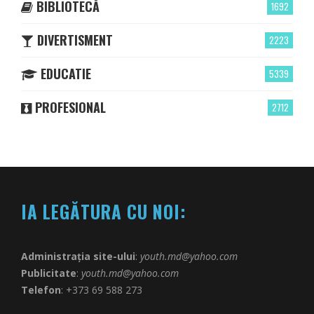
BIBLIOTECĂ
1692
DIVERTISMENT
2223
EDUCATIE
5339
PROFESIONAL
2712
IA LEGĂTURA CU NOI:
Administrația site-ului
:
youth.md@yahoo.com
Publicitate
:
youth.md@yahoo.com
Telefon
: +373 69 588 273