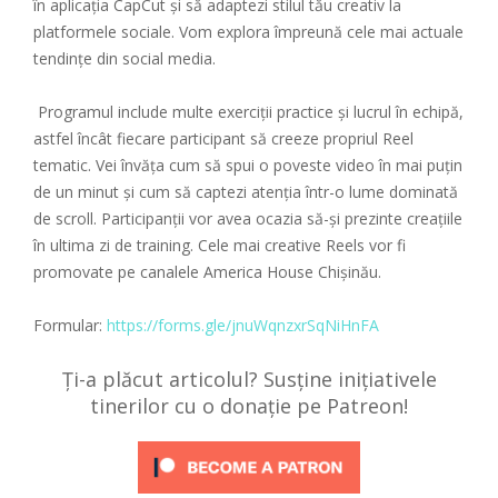
în aplicația CapCut și să adaptezi stilul tău creativ la
platformele sociale. Vom explora împreună cele mai actuale
tendințe din social media.
Programul include multe exerciții practice și lucrul în echipă,
astfel încât fiecare participant să creeze propriul Reel
tematic. Vei învăța cum să spui o poveste video în mai puțin
de un minut și cum să captezi atenția într-o lume dominată
de scroll. Participanții vor avea ocazia să-și prezinte creațiile
în ultima zi de training. Cele mai creative Reels vor fi
promovate pe canalele America House Chișinău.
Formular:
https://forms.gle/jnuWqnzxrSqNiHnFA
Ți-a plăcut articolul? Susține inițiativele
tinerilor cu o donație pe Patreon!