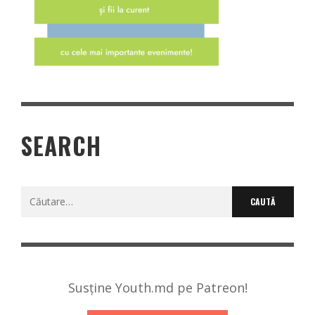
SEARCH
Caută
după:
Susține Youth.md pe Patreon!