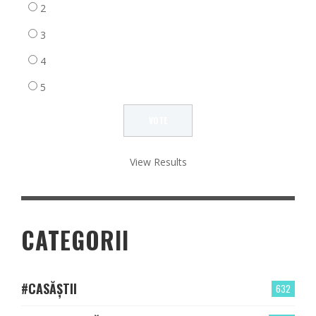
2
3
4
5
View Results
CATEGORII
#CASĂȘTII
632