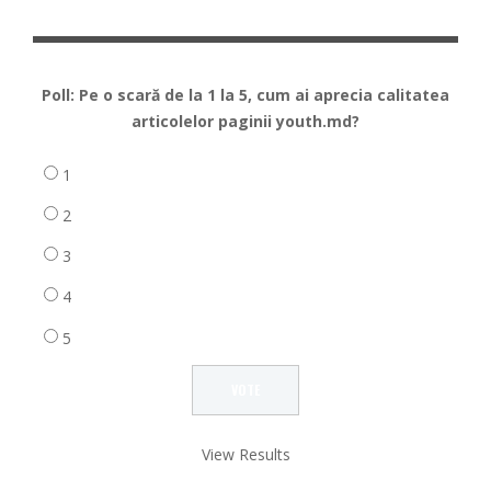
Poll: Pe o scară de la 1 la 5, cum ai aprecia calitatea
articolelor paginii youth.md?
1
2
3
4
5
View Results