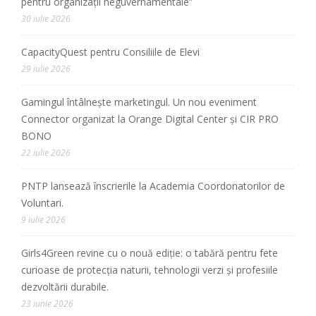
pentru organizații neguvernamentale”
30 iulie 2026
CapacityQuest pentru Consiliile de Elevi
29 iulie 2026
Gamingul întâlnește marketingul. Un nou eveniment
Connector organizat la Orange Digital Center și CIR PRO
BONO
22 iulie 2026
PNTP lansează înscrierile la Academia Coordonatorilor de
Voluntari.
9 iulie 2026
Girls4Green revine cu o nouă ediție: o tabără pentru fete
curioase de protecția naturii, tehnologii verzi și profesiile
dezvoltării durabile.
23 iunie 2026