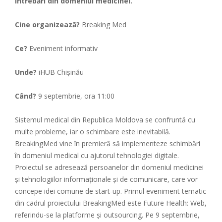
întrebări din domeniul medicinei.
Cine organizează?
Breaking Med
Ce?
Eveniment informativ
Unde?
iHUB Chişinău
Când?
9
septembrie, ora 11:00
Sistemul medical din Republica Moldova se confruntă cu
multe probleme, iar o schimbare este inevitabilă.
BreakingMed vine în premieră să implementeze schimbări
în domeniul medical cu ajutorul tehnologiei digitale.
Proiectul se adresează persoanelor din domeniul medicinei
și tehnologiilor informaționale și de comunicare, care vor
concepe idei comune de start-up.
Primul eveniment tematic
din cadrul proiectului BreakingMed este Future Health: Web,
referindu-se la platforme și outsourcing. Pe 9 septembrie,