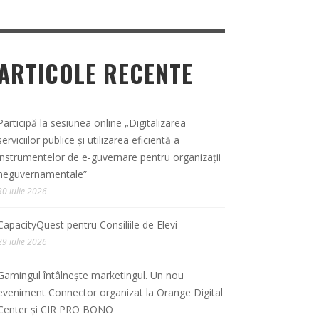
ARTICOLE RECENTE
Participă la sesiunea online „Digitalizarea
serviciilor publice și utilizarea eficientă a
instrumentelor de e-guvernare pentru organizații
neguvernamentale”
30 iulie 2026
CapacityQuest pentru Consiliile de Elevi
29 iulie 2026
Gamingul întâlnește marketingul. Un nou
eveniment Connector organizat la Orange Digital
Center și CIR PRO BONO