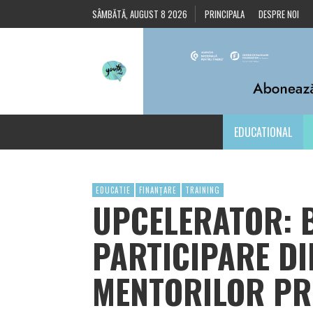
SÂMBĂTĂ, AUGUST 8 2026
PRINCIPALA
DESPRE NOI
EDUCATIONAL
EDUCATIE
FINANȚARE
TRAINING
UPCELERATOR: 
PARTICIPARE DI
MENTORILOR P