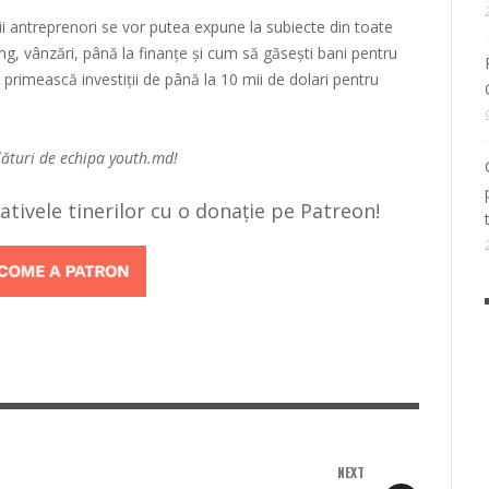
i antreprenori se vor putea expune la subiecte din toate
ing, vânzări, până la finanțe și cum să găsești bani pentru
ă primească investiții de până la 10 mii de dolari pentru
lături de echipa
youth.md!
țiativele tinerilor cu o donație pe Patreon!
NEXT