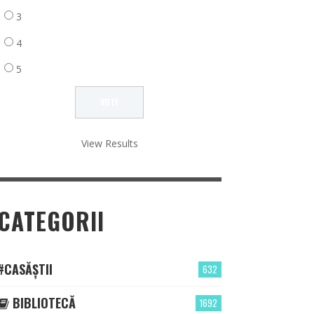
3
4
5
View Results
CATEGORII
#CASĂȘTII
632
BIBLIOTECĂ
1692