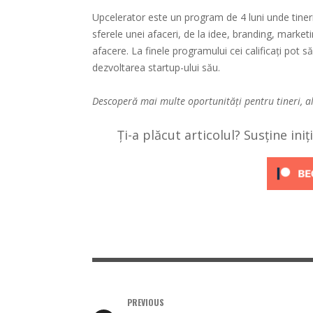
Upcelerator este un program de 4 luni unde tineri
sferele unei afaceri, de la idee, branding, market
afacere. La finele programului cei calificați pot s
dezvoltarea startup-ului său.
Descoperă mai multe oportunități pentru tineri, a
Ți-a plăcut articolul? Susține ini
PREVIOUS