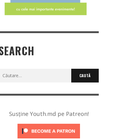
SEARCH
Caută
după:
Susține Youth.md pe Patreon!