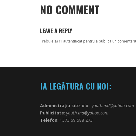
NO COMMENT
LEAVE A REPLY
Trebuie să fii
autentificat
pentru a publica un comentari
IA LEGĂTURA CU NOI:
Administrația site-ului
:
youth.md@yahoo.com
Publicitate
:
youth.md@yahoo.com
Telefon
: +373 69 588 273