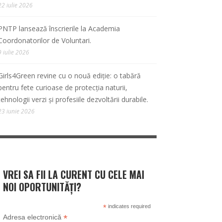
22 iulie 2026
PNTP lansează înscrierile la Academia
Coordonatorilor de Voluntari.
9 iulie 2026
Girls4Green revine cu o nouă ediție: o tabără
pentru fete curioase de protecția naturii,
tehnologii verzi și profesiile dezvoltării durabile.
23 iunie 2026
VREI SA FII LA CURENT CU CELE MAI
NOI OPORTUNITĂȚI?
*
indicates required
*
Adresa electronică