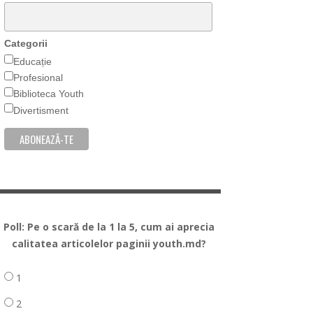
Categorii
Educație
Profesional
Biblioteca Youth
Divertisment
Poll: Pe o scară de la 1 la 5, cum ai aprecia
calitatea articolelor paginii youth.md?
1
2