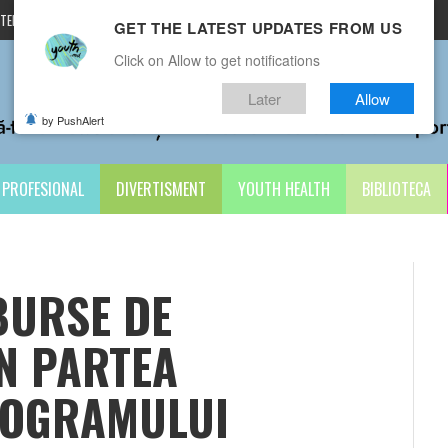
TERMENI ȘI CONDIȚII
CONTACTE
GET THE LATEST UPDATES FROM US
Click on Allow to get notifications
Later
Allow
by PushAlert
PROFESIONAL
DIVERTISMENT
YOUTH HEALTH
BIBLIOTECA
BURSE DE
N PARTEA
ROGRAMULUI