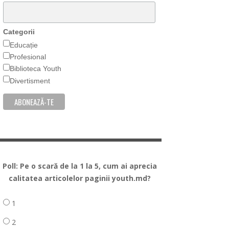
Categorii
Educație
Profesional
Biblioteca Youth
Divertisment
Poll: Pe o scară de la 1 la 5, cum ai aprecia
calitatea articolelor paginii youth.md?
1
2