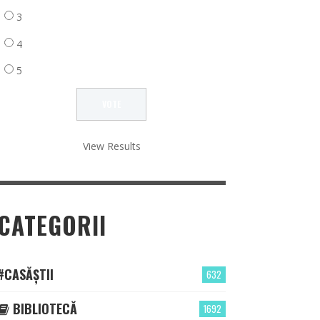
3
4
5
View Results
CATEGORII
#CASĂȘTII
632
BIBLIOTECĂ
1692