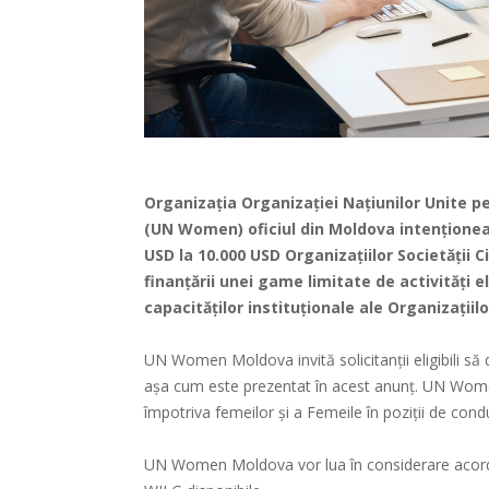
Organizația Organizației Națiunilor Unite p
(UN Women) oficiul din Moldova intenționeaz
USD la 10.000 USD Organizațiilor Societății Ci
finanțării unei game limitate de activități e
capacităților instituționale ale Organizațiilor
UN Women Moldova invită solicitanții eligibili să d
așa cum este prezentat în acest anunț. UN Women 
împotriva femeilor și a Femeile în poziții de cond
UN Women Moldova vor lua în considerare acorda