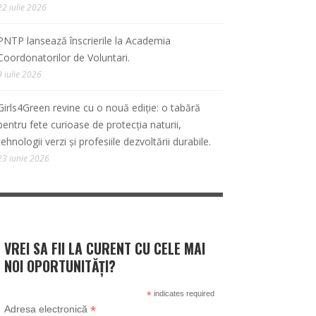
22 iulie 2026
PNTP lansează înscrierile la Academia
Coordonatorilor de Voluntari.
9 iulie 2026
Girls4Green revine cu o nouă ediție: o tabără
pentru fete curioase de protecția naturii,
tehnologii verzi și profesiile dezvoltării durabile.
23 iunie 2026
VREI SA FII LA CURENT CU CELE MAI
NOI OPORTUNITĂȚI?
*
indicates required
*
Adresa electronică