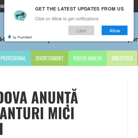
MENI ȘI CONDIȚII
CONTACTE
GET THE LATEST UPDATES FROM US
Click on Allow to get notifications
Later
Allow
by PushAlert
PROFESIONAL
DIVERTISMENT
YOUTH HEALTH
BIBLIOTECA
DOVA ANUNȚĂ
ANTURI MICI
I