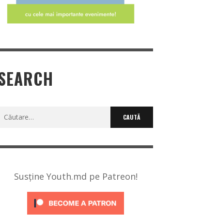
SEARCH
Caută
după:
Susține Youth.md pe Patreon!