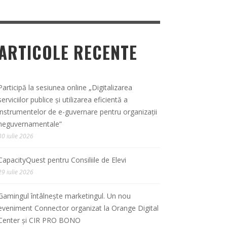
ARTICOLE RECENTE
Participă la sesiunea online „Digitalizarea
serviciilor publice și utilizarea eficientă a
instrumentelor de e-guvernare pentru organizații
neguvernamentale”
30 iulie 2026
CapacityQuest pentru Consiliile de Elevi
29 iulie 2026
Gamingul întâlnește marketingul. Un nou
eveniment Connector organizat la Orange Digital
Center și CIR PRO BONO