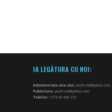
IA LEGĂTURA CU NOI:
Administrația site-ului
:
youth.md@yahoo.com
Publicitate
:
youth.md@yahoo.com
Telefon
: +373 69 588 273