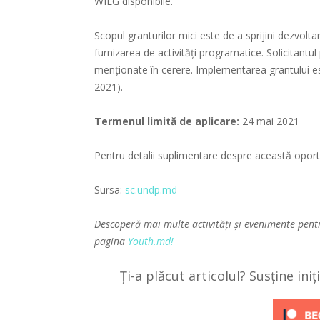
WILG disponibile.
Scopul granturilor mici este de a sprijini dezvolt
furnizarea de activități programatice. Solicitantul 
menționate în cerere. Implementarea grantului e
2021).
Termenul limită de aplicare:
24 mai 2021
Pentru detalii suplimentare despre această oport
Sursa:
sc.undp.md
Descoperă mai multe activități și evenimente pent
pagina
Youth.md!
Ți-a plăcut articolul? Susține ini