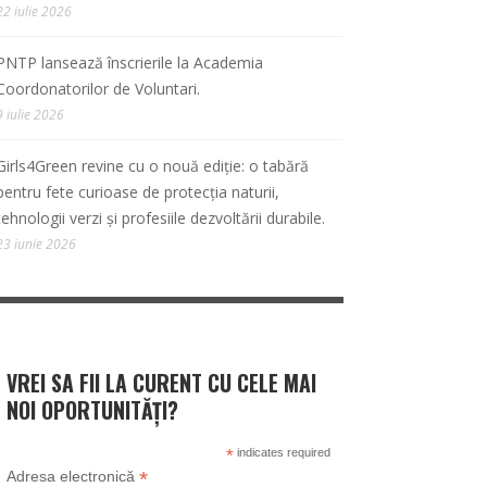
22 iulie 2026
PNTP lansează înscrierile la Academia
Coordonatorilor de Voluntari.
9 iulie 2026
Girls4Green revine cu o nouă ediție: o tabără
pentru fete curioase de protecția naturii,
tehnologii verzi și profesiile dezvoltării durabile.
23 iunie 2026
VREI SA FII LA CURENT CU CELE MAI
NOI OPORTUNITĂȚI?
*
indicates required
*
Adresa electronică