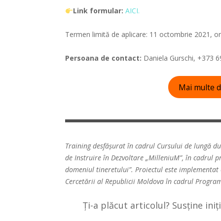
Link formular:
AICI.
Termen limită de aplicare: 11 octombrie 2021, or
Persoana de contact:
Daniela Gurschi, +373 6
Mai multe d
Training desfășurat în cadrul Cursului de lungă du
de Instruire în Dezvoltare „MilleniuM”, în cadrul 
domeniul tineretului”. Proiectul este implementat c
Cercetării al Republicii Moldova în cadrul Program
Ți-a plăcut articolul? Susține ini