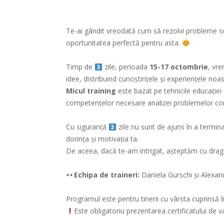
Te-ai gândit vreodată cum să rezolvi probleme so
oportunitatea perfectă pentru asta.
Timp de
zile, perioada
15-17 octombrie
, vre
idee, distribuind cunoștințele și experiențele noas
Micul training
este bazat pe tehnicile educație
competențelor necesare analizei problemelor comun
Cu siguranță
zile nu sunt de ajuns în a termin
dorința și motivația ta.
De aceea, dacă te-am intrigat, așteptăm cu drag să
Echipa de traineri:
Daniela Gurschi și Alexan
Programul este pentru tinerii cu vârsta cuprinsă în
Este obligatoriu prezentarea certificatului d