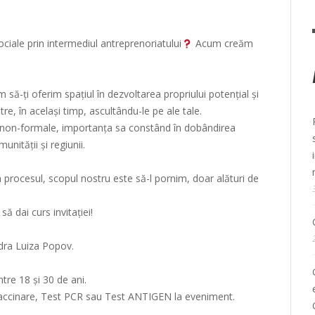
ciale prin intermediul antreprenoriatului
Acum creăm
m să-ți oferim spațiul în dezvoltarea propriului potențial și
tre, în același timp, ascultându-le pe ale tale.
i non-formale, importanța sa constând în dobândirea
ității și regiunii.
a procesul, scopul nostru este să-l pornim, doar alături de
 dai curs invitației!
dra Luiza Popov.
tre 18 și 30 de ani.
e vaccinare, Test PCR sau Test ANTIGEN la eveniment.