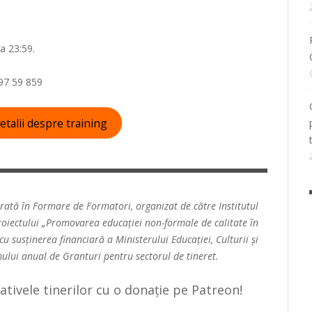
a 23:59.
97 59 859
etalii despre training
rată în Formare de Formatori, organizat de către Institutul
proiectului „Promovarea educaţiei non-formale de calitate în
u susţinerea financiară a Ministerului Educaţiei, Culturii şi
ului anual de Granturi pentru sectorul de tineret.
țiativele tinerilor cu o donație pe Patreon!