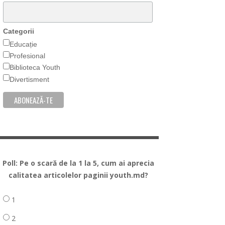
Categorii
Educație
Profesional
Biblioteca Youth
Divertisment
Poll: Pe o scară de la 1 la 5, cum ai aprecia
calitatea articolelor paginii youth.md?
1
2