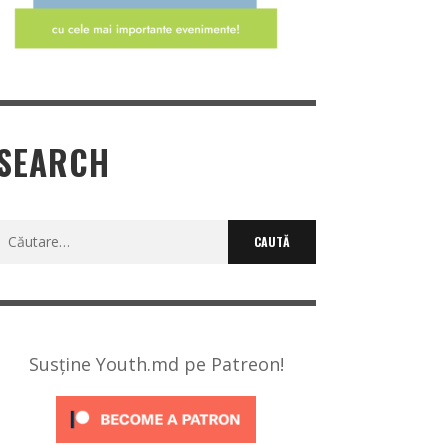
SEARCH
Caută
după:
Susține Youth.md pe Patreon!