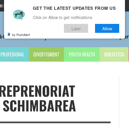
I ȘI CONDIȚII
CONTACTE
GET THE LATEST UPDATES FROM US
Click on Allow to get notifications
Later
Allow
by PushAlert
PROFESIONAL
DIVERTISMENT
YOUTH HEALTH
BIBLIOTECA
TREPRENORIAT
TU SCHIMBAREA