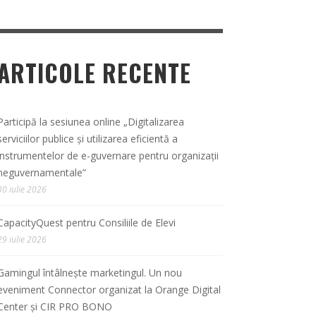
ARTICOLE RECENTE
Participă la sesiunea online „Digitalizarea
serviciilor publice și utilizarea eficientă a
instrumentelor de e-guvernare pentru organizații
neguvernamentale”
30 iulie 2026
CapacityQuest pentru Consiliile de Elevi
29 iulie 2026
Gamingul întâlnește marketingul. Un nou
eveniment Connector organizat la Orange Digital
Center și CIR PRO BONO