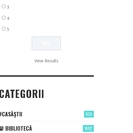
3
4
5
View Results
CATEGORII
#CASĂȘTII
632
BIBLIOTECĂ
1692