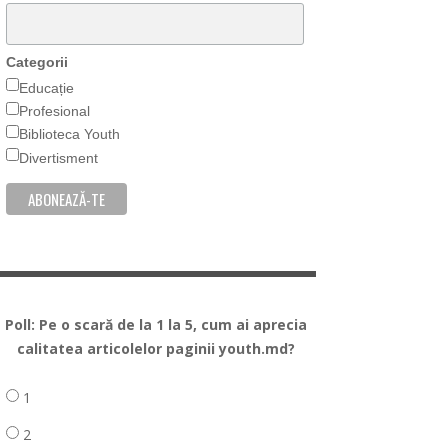
Categorii
Educație
Profesional
Biblioteca Youth
Divertisment
Poll: Pe o scară de la 1 la 5, cum ai aprecia
calitatea articolelor paginii youth.md?
1
2