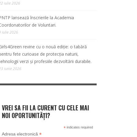
22 iulie 2026
PNTP lansează înscrierile la Academia
Coordonatorilor de Voluntari.
9 iulie 2026
Girls4Green revine cu o nouă ediție: o tabără
pentru fete curioase de protecția naturii,
tehnologii verzi și profesiile dezvoltării durabile.
23 iunie 2026
VREI SA FII LA CURENT CU CELE MAI
NOI OPORTUNITĂȚI?
*
indicates required
*
Adresa electronică