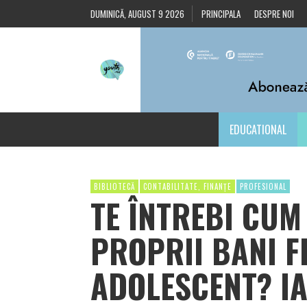
DUMINICĂ, AUGUST 9 2026
PRINCIPALA
DESPRE NOI
EDUCATIONAL
BIBLIOTECĂ
CONTABILITATE, FINANȚE
PROFESIONAL
TE ÎNTREBI CUM
PROPRII BANI F
ADOLESCENT? I