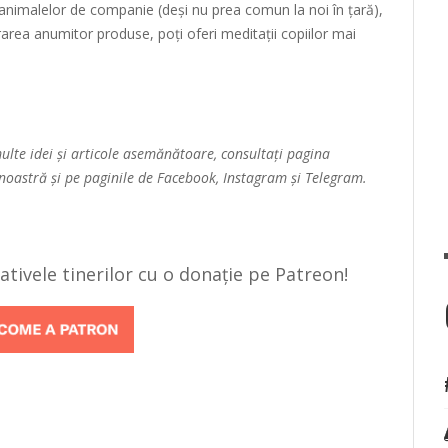
 animalelor de companie (deși nu prea comun la noi în țară),
ararea anumitor produse, poți oferi meditații copiilor mai
multe idei și articole asemănătoare, consultați pagina
 noastră și pe paginile de
Facebook
,
Instagram
și
Telegram
.
țiativele tinerilor cu o donație pe Patreon!