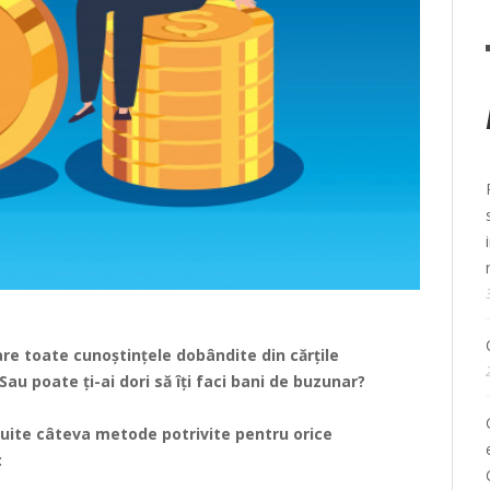
licare toate cunoștințele dobândite din cărțile
au poate ți-ai dori să îți faci bani de buzunar?
, uite câteva metode potrivite pentru orice
: