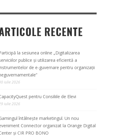
ARTICOLE RECENTE
Participă la sesiunea online „Digitalizarea
serviciilor publice și utilizarea eficientă a
instrumentelor de e-guvernare pentru organizații
neguvernamentale”
30 iulie 2026
CapacityQuest pentru Consiliile de Elevi
29 iulie 2026
Gamingul întâlnește marketingul. Un nou
eveniment Connector organizat la Orange Digital
Center și CIR PRO BONO