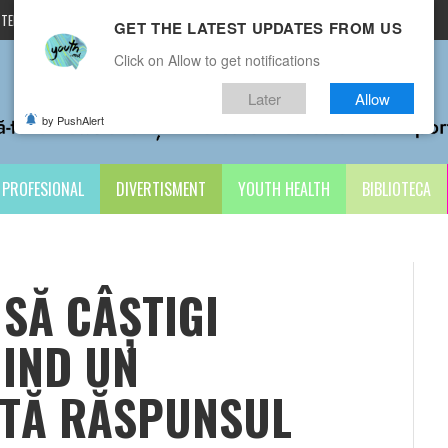
TERMENI ȘI CONDIȚII
CONTACTE
GET THE LATEST UPDATES FROM US
Click on Allow to get notifications
Later
Allow
by PushAlert
PROFESIONAL
DIVERTISMENT
YOUTH HEALTH
BIBLIOTECA
 SĂ CÂȘTIGI
IIND UN
ATĂ RĂSPUNSUL