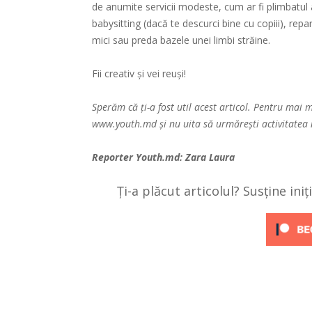
de anumite servicii modeste, cum ar fi plimbatul
babysitting (dacă te descurci bine cu copiii), rep
mici sau preda bazele unei limbi străine.
Fii creativ și vei reuși!
Sperăm că ți-a fost util acest articol. Pentru mai 
www.youth.md
și nu uita să urmărești activitatea
Reporter
Youth.md
: Zara Laura
Ți-a plăcut articolul? Susține ini