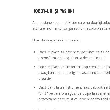
HOBBY-URI ȘI PASIUNI
Ai o pasiune sau o activitate care nu doar îți aduc
atunci e momentul să găsești o metodă prin care 
Uite cîteva exemple concrete:
Dacă îți place să desenezi, poți încerca să d
neconformistă, poți încerca desenul mural.
Dacă îți place să croșetezi, poți crea unele pi
adaugi un element original, astfel încât piesele
creativ
!
Dacă cânți la un instrument musical, poți înv
“țintă” pe care o alegi, și participa la evenime
dezvolta pe parcurs și vei deveni confortabil 