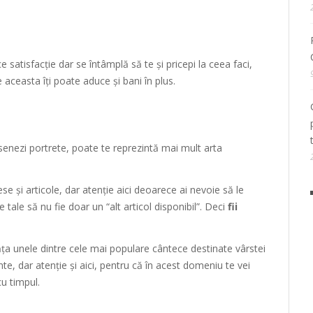
e satisfacție dar se întâmplă să te și pricepi la ceea faci,
aceasta îți poate aduce și bani în plus.
esenezi portrete, poate te reprezintă mai mult arta
ese și articole, dar atenție aici deoarece ai nevoie să le
 tale să nu fie doar un “alt articol disponibil”. Deci
fii
ăța unele dintre cele mai populare cântece destinate vârstei
nte, dar atenție și aici, pentru că în acest domeniu te vei
cu timpul.