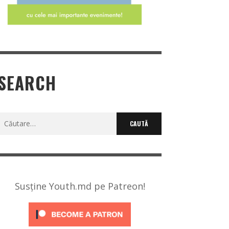
SEARCH
Caută
după:
Susține Youth.md pe Patreon!