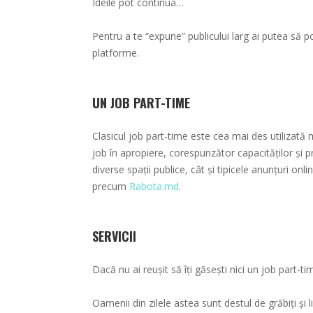
Ideile pot continua…
Pentru a te “expune” publicului larg ai putea să po
platforme.
UN JOB PART-TIME
Clasicul job part-time este cea mai des utilizată m
job în apropiere, corespunzător capacităților și pre
diverse spații publice, cât și tipicele anunțuri onl
precum
Rabota.md
.
SERVICII
Dacă nu ai reușit să îți găsești nici un job part-tim
Oamenii din zilele astea sunt destul de grăbiți și 