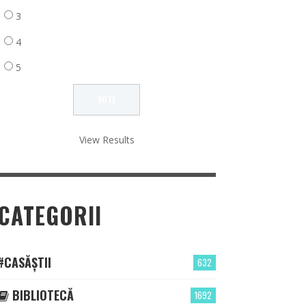
3
4
5
View Results
CATEGORII
#CASĂȘTII
632
BIBLIOTECĂ
1692