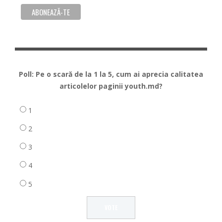
Poll: Pe o scară de la 1 la 5, cum ai aprecia calitatea
articolelor paginii youth.md?
1
2
3
4
5