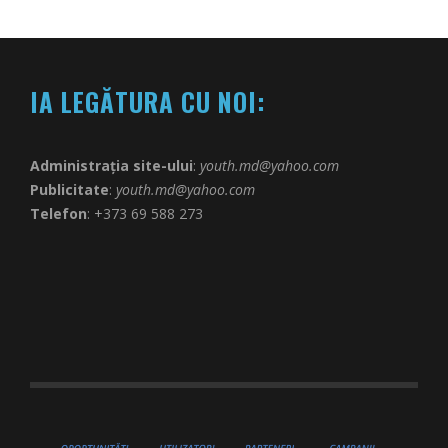
IA LEGĂTURA CU NOI:
Administrația site-ului
:
youth.md@yahoo.com
Publicitate
:
youth.md@yahoo.com
Telefon
: +373 69 588 273