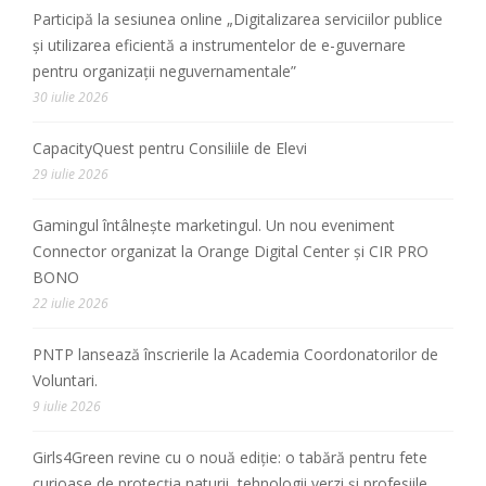
Participă la sesiunea online „Digitalizarea serviciilor publice
și utilizarea eficientă a instrumentelor de e-guvernare
pentru organizații neguvernamentale”
30 iulie 2026
CapacityQuest pentru Consiliile de Elevi
29 iulie 2026
Gamingul întâlnește marketingul. Un nou eveniment
Connector organizat la Orange Digital Center și CIR PRO
BONO
22 iulie 2026
PNTP lansează înscrierile la Academia Coordonatorilor de
Voluntari.
9 iulie 2026
Girls4Green revine cu o nouă ediție: o tabără pentru fete
curioase de protecția naturii, tehnologii verzi și profesiile