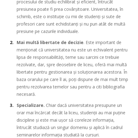
procesului de studiu echilibrat și eficient, întrucât
presiunea poate fi prea covârșitoare. Universitatea, în
schimb, este o instituție cu mii de studenți și sute de
profesori care sunt echidistanți și nu pun atât de multă
presiune pe cazurile individuale.
Mai multă libertate de decizie
. Este important de
menționat că universitatea nu este un echivalent pentru
lipsa de responsabilități, teme sau sarcini ce trebuie
rezolvate, dar, spre deosebire de liceu, oferă mai multă
libertate pentru gestionarea și soluționarea acestora. În
baza orarului pe care îl ai, poți dispune de mai mult timp
pentru rezolvarea temelor sau pentru a citi bibliografia
necesară.
Specializare.
Chiar dacă universitatea presupune un
orar mai încărcat decât la liceu, studenții au mai puține
discipline și este mai ușor să coreleze informația,
întrucât studiază un singur domeniu și aplică în cadrul
seminarelor informația studiată la cursuri.