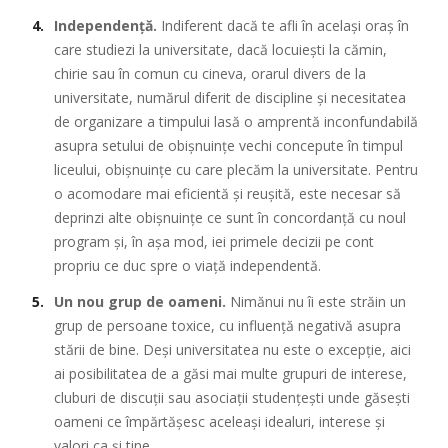
Independență.
Indiferent dacă te afli în același oraș în
care studiezi la universitate, dacă locuiești la cămin,
chirie sau în comun cu cineva, orarul divers de la
universitate, numărul diferit de discipline și necesitatea
de organizare a timpului lasă o amprentă inconfundabilă
asupra setului de obișnuințe vechi concepute în timpul
liceului, obișnuințe cu care plecăm la universitate. Pentru
o acomodare mai eficientă și reușită, este necesar să
deprinzi alte obișnuințe ce sunt în concordanță cu noul
program și, în așa mod, iei primele decizii pe cont
propriu ce duc spre o viață independentă.
Un nou grup de oameni.
Nimănui nu îi este străin un
grup de persoane toxice, cu influență negativă asupra
stării de bine. Deși universitatea nu este o excepție, aici
ai posibilitatea de a găsi mai multe grupuri de interese,
cluburi de discuții sau asociații studențești unde găsești
oameni ce împărtășesc aceleași idealuri, interese și
valori ca și tine.