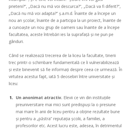
prieteni?”, „Dacă nu mă voi descurca?”, „Dacă va fi diferit?”,
„Dacă nu mă voi adapta?” ș.a.m.d. Înainte de a începe un
nou an școlar, înainte de a participa la un proiect, înainte de
a cunoaște un nou grup de oameni sau înainte de a începe
facultatea, aceste întrebări ies la suprafață și ne pun pe
gânduri.
Când se realizează trecerea de la liceu la facultate, tinerii
trec printr-o schimbare fundamentală ce îi vulnerabilizează
și este binevenit să fie informați despre ceea ce urmează. În
virtutea acestui fapt, iată 5 deosebiri între universitate și
liceu:
Un anonimat atractiv.
Elevii ce vin din instituțiile
preuniversitare mai mici sunt predispuși la o presiune
mai mare în anii de liceu pentru a obține rezultate bune
și pentru a „păstra” reputația școlii, a familiei, a
profesorilor etc. Acest lucru este, adesea, în detrimentul