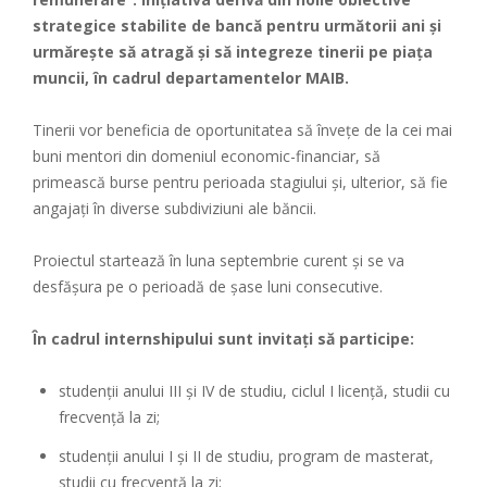
strategice stabilite de bancă pentru următorii ani și
urmărește să atragă și să integreze tinerii pe piața
muncii, în cadrul departamentelor MAIB.
Tinerii vor beneficia de oportunitatea să învețe de la cei mai
buni mentori din domeniul economic-financiar, să
primească burse pentru perioada stagiului și, ulterior, să fie
angajați în diverse subdiviziuni ale băncii.
Proiectul startează în luna septembrie curent și se va
desfășura pe o perioadă de șase luni consecutive.
În cadrul internshipului sunt invitați să participe:
studenții anului III și IV de studiu, ciclul I licență, studii cu
frecvență la zi;
studenții anului I și II de studiu, program de masterat,
studii cu frecvență la zi;