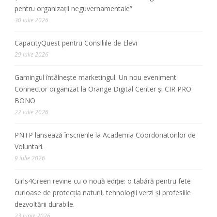
pentru organizații neguvernamentale”
30 iulie 2026
CapacityQuest pentru Consiliile de Elevi
29 iulie 2026
Gamingul întâlnește marketingul. Un nou eveniment
Connector organizat la Orange Digital Center și CIR PRO
BONO
22 iulie 2026
PNTP lansează înscrierile la Academia Coordonatorilor de
Voluntari.
9 iulie 2026
Girls4Green revine cu o nouă ediție: o tabără pentru fete
curioase de protecția naturii, tehnologii verzi și profesiile
dezvoltării durabile.
23 iunie 2026