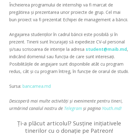
Încheierea programului de internship va fi marcat de
pregătirea și prezentarea unor proiecte de grup. Cel mai
bun proiect va fi prezentat Echipei de management a băncii.
Angajarea studenților în cadrul băncii este posibilă și în
prezent. Tinerii sunt încurajați să expedieze CV-ul personal
şi/sau scrisoarea de intenţie la adresa
student@maib.md
,
indicând domeniul sau funcţia de care sunt interesaţi.
Posibilităţile de angajare sunt disponibile atât cu program
redus, cât şi cu program întreg, în funcţie de orarul de studii.
Sursa:
bancamea.md
Descoperă mai multe activități și evenimente pentru tineri,
urmărind canalul nostru de
Telegram
și pagina
Youth.md!
Ți-a plăcut articolul? Susține inițiativele
tinerilor cu o donație pe Patreon!