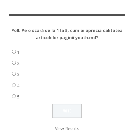
Poll: Pe o scară de la 1 la 5, cum ai aprecia calitatea
articolelor paginii youth.md?
1
2
3
4
5
View Results