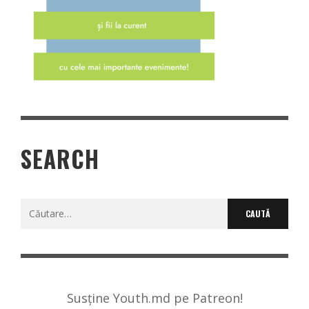
SEARCH
Caută
după:
Susține Youth.md pe Patreon!