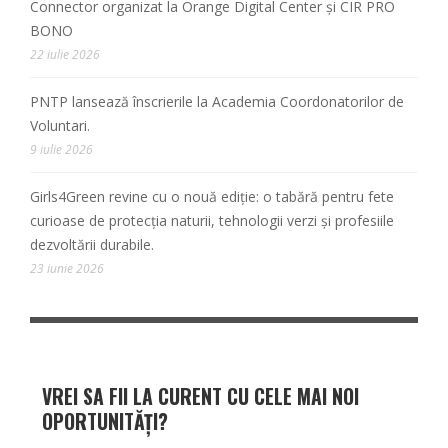
Connector organizat la Orange Digital Center și CIR PRO
BONO
22 iulie 2026
PNTP lansează înscrierile la Academia Coordonatorilor de
Voluntari.
9 iulie 2026
Girls4Green revine cu o nouă ediție: o tabără pentru fete
curioase de protecția naturii, tehnologii verzi și profesiile
dezvoltării durabile.
23 iunie 2026
VREI SA FII LA CURENT CU CELE MAI NOI
OPORTUNITĂȚI?