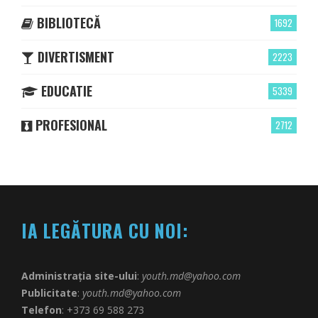
BIBLIOTECĂ
1692
DIVERTISMENT
2223
EDUCATIE
5339
PROFESIONAL
2712
IA LEGĂTURA CU NOI:
Administrația site-ului
:
youth.md@yahoo.com
Publicitate
:
youth.md@yahoo.com
Telefon
: +373 69 588 273