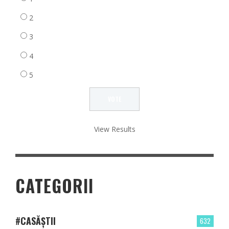
2
3
4
5
View Results
CATEGORII
#CASĂȘTII
632