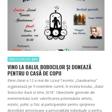
UNCATEGORIZED @RO
VINO LA BALUL BOBOCILOR ŞI DONEAZĂ
PENTRU O CASĂ DE COPII
Elevii clasei a 12 a real din Liceul Teoretic „Gaudeamus”
organizează pe 9 noiembrie curent, în incinta liceului, „Balul
Bobocilor Back in time 2018”. Obiectivele generale ale
evenimentului sunt: valorificarea potenţialului artistic,
estetic, psihic şi fizic al participanților pentru sprijinirea
dezvoltării armonioase a personalităţii individuale şi pentru