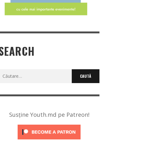
SEARCH
Caută
după:
Susține Youth.md pe Patreon!