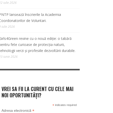
22 iulie 2026
PNTP lansează înscrierile la Academia
Coordonatorilor de Voluntari.
9 iulie 2026
Girls4Green revine cu o nouă ediție: o tabără
pentru fete curioase de protecția naturii,
tehnologii verzi și profesiile dezvoltării durabile.
23 iunie 2026
VREI SA FII LA CURENT CU CELE MAI
NOI OPORTUNITĂȚI?
*
indicates required
*
Adresa electronică