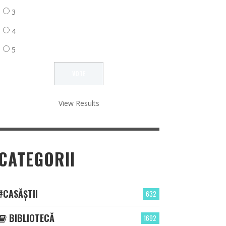
3
4
5
View Results
CATEGORII
#CASĂȘTII
632
BIBLIOTECĂ
1692