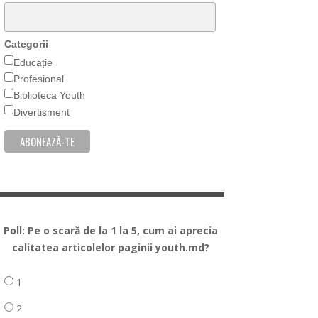
Categorii
Educație
Profesional
Biblioteca Youth
Divertisment
Poll: Pe o scară de la 1 la 5, cum ai aprecia
calitatea articolelor paginii youth.md?
1
2