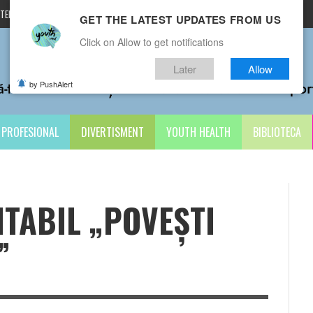
TERMENI ȘI CONDIȚII
CONTACTE
GET THE LATEST UPDATES FROM US
Click on Allow to get notifications
Later
Allow
by PushAlert
PROFESIONAL
DIVERTISMENT
YOUTH HEALTH
BIBLIOTECA
TABIL „POVEȘTI
”