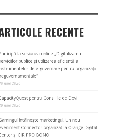
ARTICOLE RECENTE
Participă la sesiunea online „Digitalizarea
serviciilor publice și utilizarea eficientă a
instrumentelor de e-guvernare pentru organizații
neguvernamentale”
30 iulie 2026
CapacityQuest pentru Consiliile de Elevi
29 iulie 2026
Gamingul întâlnește marketingul. Un nou
eveniment Connector organizat la Orange Digital
Center și CIR PRO BONO