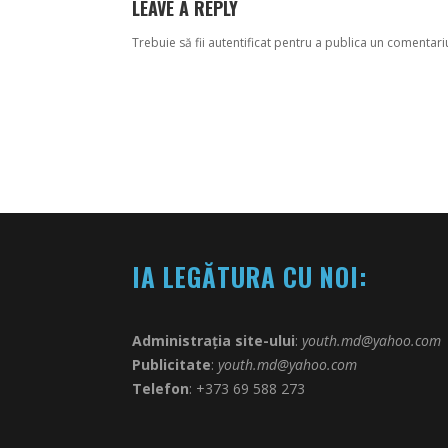
LEAVE A REPLY
Trebuie să fii
autentificat
pentru a publica un comentari
IA LEGĂTURA CU NOI:
Administrația site-ului
:
youth.md@yahoo.com
Publicitate
:
youth.md@yahoo.com
Telefon
: +373 69 588 273