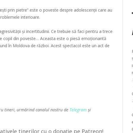
ști prin pietre” este o poveste despre adolescenții care au
problemele interioare.
resivității și incertitudinii. Ce trebuie să faci pentru a trece
ui de copil din poveste… Aceasta este o piesă emoționantă
scund în Moldova de război. Acest spectacol este un act de
ru tineri, urmărind canalul nostru de
Telegram
și
țiativele tinerilor cu o donație pe Patreon!