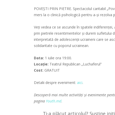
POVEȘTI PRIN PIETRE. Spectacolul caritabil „Pove
mers la o clinică psihologică pentru a-și rezolva 
Veți vedea ce se ascunde în spatele indiferenței, ag
prin pietrele resentimentelor și durerii sufletul
interpretată de adolescenții ucraineni care se a
solidaritate cu poporul ucrainean.
Data:
1 iulie ora 19:00.
Locație:
Teatrul Republican „Luchaferul”
Cost:
GRATUIT
Detalii despre eveniment:
aici
.
Descoperă mai multe activități și evenimente pent
pagina
Youth.md
.
Ți-a plăcut articolul? Susține ini