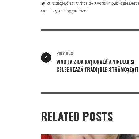
curs
dicție
discurs
frica de a vorbi în public
Ilie Derc
speaking
training
youth.md
PREVIOUS
VINO LA ZIUA NAȚIONALĂ A VINULUI ȘI
CELEBREAZĂ TRADIȚIILE STRĂMOȘEȘTI
RELATED POSTS