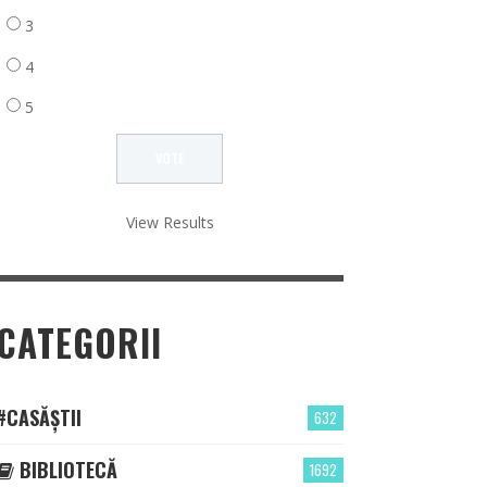
3
4
5
View Results
CATEGORII
#CASĂȘTII
632
BIBLIOTECĂ
1692