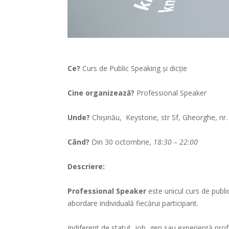
Ce?
Curs de Public Speaking și dicție
Cine organizează?
Professional Speaker
Unde?
Chișinău, Keystone, str Sf, Gheorghe, nr.
Când?
Din 30 octombrie,
18:30 – 22:00
Descriere:
Professional
Speaker
este unicul curs de publi
abordare individuală fiecărui participant.
Indiferent de statut, job, gen sau experiență pr