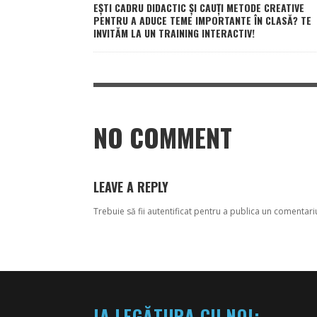
EȘTI CADRU DIDACTIC ȘI CAUȚI METODE CREATIVE
PENTRU A ADUCE TEME IMPORTANTE ÎN CLASĂ? TE
INVITĂM LA UN TRAINING INTERACTIV!
NO COMMENT
LEAVE A REPLY
Trebuie să fii
autentificat
pentru a publica un comentari
IA LEGĂTURA CU NOI: