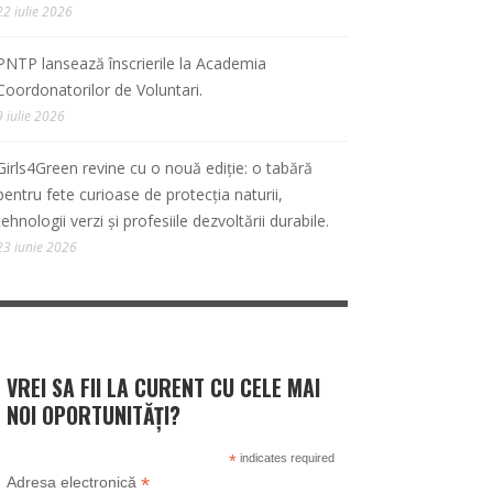
22 iulie 2026
PNTP lansează înscrierile la Academia
Coordonatorilor de Voluntari.
9 iulie 2026
Girls4Green revine cu o nouă ediție: o tabără
pentru fete curioase de protecția naturii,
tehnologii verzi și profesiile dezvoltării durabile.
23 iunie 2026
VREI SA FII LA CURENT CU CELE MAI
NOI OPORTUNITĂȚI?
*
indicates required
*
Adresa electronică