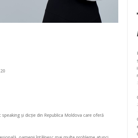
 20
c speaking și dicție din Republica Moldova care oferă
ofesională, oamenii întâlnesc mai multe probleme atunci