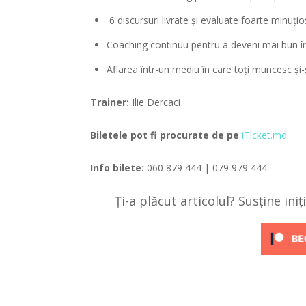
6 discursuri livrate și evaluate foarte minuțio
Coaching continuu pentru a deveni mai bun în 
Aflarea într-un mediu în care toți muncesc și-
Trainer:
Ilie Dercaci
Biletele pot fi procurate de pe
iTicket.md
Info bilete:
060 879 444
|
079 979 444
Ți-a plăcut articolul? Susține ini