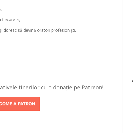
s;
fiecare zi;
și doresc să devină oratori profesioniști.
țiativele tinerilor cu o donație pe Patreon!