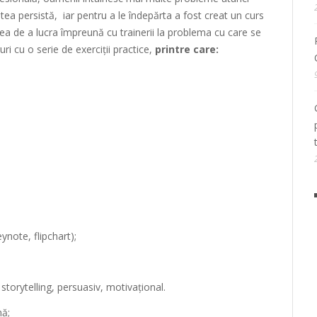
ea persistă, iar pentru a le îndepărta a fost creat un curs
tea de a lucra împreună cu trainerii la problema cu care se
uri cu o serie de exerciții practice,
printre care:
ynote, flipchart);
 storytelling, persuasiv, motivațional.
nă;