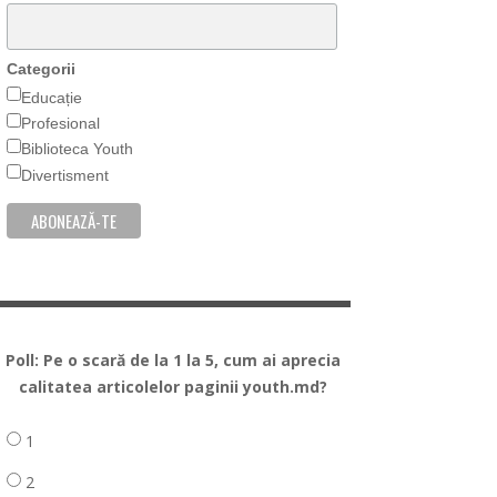
Categorii
Educație
Profesional
Biblioteca Youth
Divertisment
Poll: Pe o scară de la 1 la 5, cum ai aprecia
calitatea articolelor paginii youth.md?
1
2