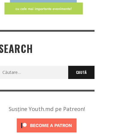
SEARCH
Caută
după:
Susține Youth.md pe Patreon!