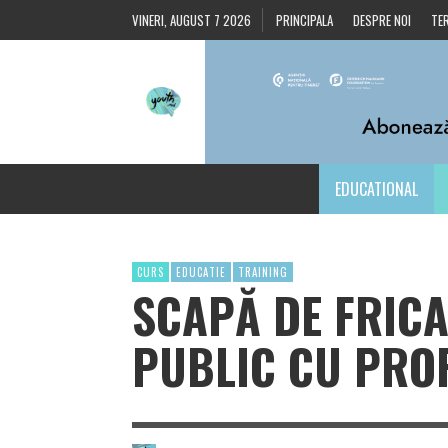
VINERI, AUGUST 7 2026
PRINCIPALA
DESPRE NOI
TER
EDUCATIONAL
CURS
EDUCATIE
TRAINING
SCAPĂ DE FRICA
PUBLIC CU PRO