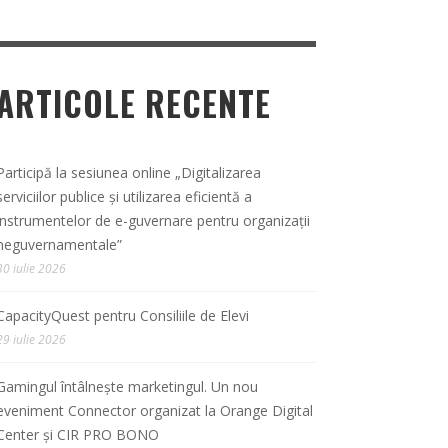
ARTICOLE RECENTE
Participă la sesiunea online „Digitalizarea
serviciilor publice și utilizarea eficientă a
instrumentelor de e-guvernare pentru organizații
neguvernamentale”
30 iulie 2026
CapacityQuest pentru Consiliile de Elevi
29 iulie 2026
Gamingul întâlnește marketingul. Un nou
eveniment Connector organizat la Orange Digital
Center și CIR PRO BONO