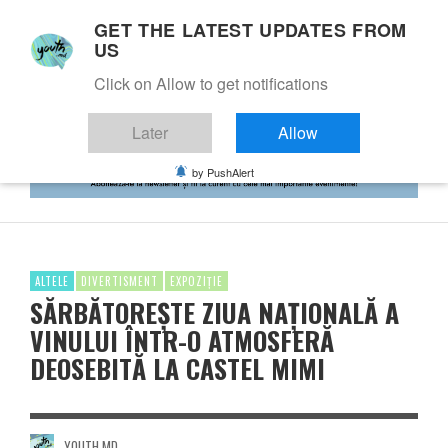
GET THE LATEST UPDATES FROM
US
Click on Allow to get notifications
Later
Allow
by PushAlert
ALTELE
DIVERTISMENT
EXPOZIȚIE
SĂRBĂTOREȘTE ZIUA NAȚIONALĂ A
VINULUI ÎNTR-O ATMOSFERĂ
DEOSEBITĂ LA CASTEL MIMI
YOUTH.MD