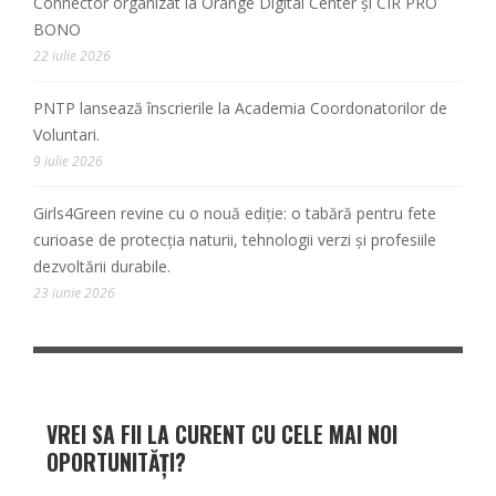
Connector organizat la Orange Digital Center și CIR PRO
BONO
22 iulie 2026
PNTP lansează înscrierile la Academia Coordonatorilor de
Voluntari.
9 iulie 2026
Girls4Green revine cu o nouă ediție: o tabără pentru fete
curioase de protecția naturii, tehnologii verzi și profesiile
dezvoltării durabile.
23 iunie 2026
VREI SA FII LA CURENT CU CELE MAI NOI
OPORTUNITĂȚI?