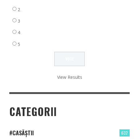
2
3
4
5
View Results
CATEGORII
#CASĂȘTII
632