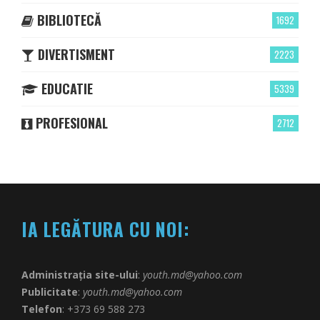
BIBLIOTECĂ
1692
DIVERTISMENT
2223
EDUCATIE
5339
PROFESIONAL
2712
IA LEGĂTURA CU NOI:
Administrația site-ului
:
youth.md@yahoo.com
Publicitate
:
youth.md@yahoo.com
Telefon
: +373 69 588 273