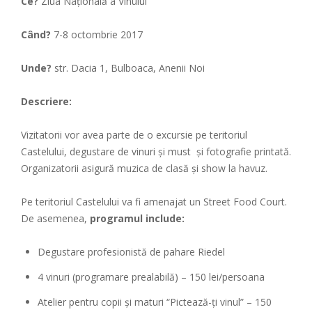
Ce?
Ziua Națională a Vinului
Când?
7-8 octombrie 2017
Unde?
str. Dacia 1
, Bulboaca, Anenii Noi
Descriere:
Vizitatorii vor avea parte de o excursie pe teritoriul
Castelului, degustare de vinuri și must și fotografie printată.
Organizatorii asigură muzica de clasă și show la havuz.
Pe teritoriul Castelului va fi amenajat un Street Food Court.
De asemenea,
programul include:
Degustare profesionistă de pahare Riedel
4 vinuri (programare prealabilă) – 150 lei/persoana
Atelier pentru copii și maturi “Pictează-ți vinul” – 150