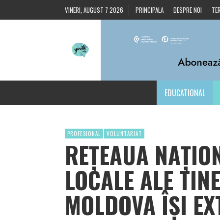
VINERI, AUGUST 7 2026
PRINCIPALA
DESPRE NOI
TER
EDUCATIONAL
PROFESIONAL
VOLUNTARIAT
REŢEAUA NAŢION
LOCALE ALE TIN
MOLDOVA ÎȘI EX