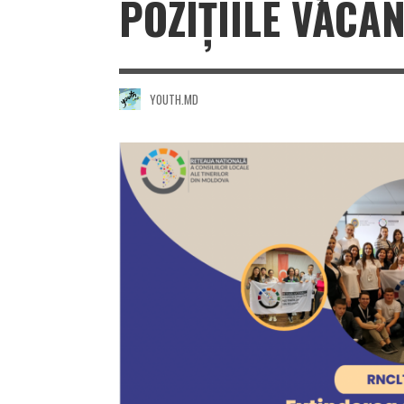
POZIȚIILE VACAN
YOUTH.MD