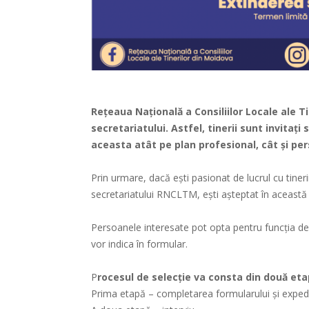
Reţeaua Naţională a Consiliilor Locale ale T
secretariatului. Astfel, tinerii sunt invitaț
aceasta atât pe plan profesional, cât și per
Prin urmare, dacă ești pasionat de lucrul cu tinerii,
secretariatului RNCLTM, ești așteptat în această
Persoanele interesate pot opta pentru funcția d
vor indica în formular.
P
rocesul de selecție va consta din două eta
Prima etapă – completarea formularului și expedi