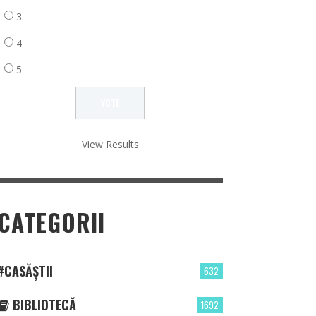
3
4
5
View Results
CATEGORII
#CASĂȘTII
632
BIBLIOTECĂ
1692