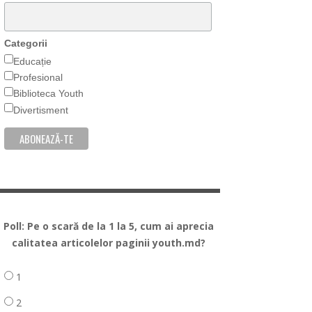
Categorii
Educație
Profesional
Biblioteca Youth
Divertisment
Poll: Pe o scară de la 1 la 5, cum ai aprecia
calitatea articolelor paginii youth.md?
1
2