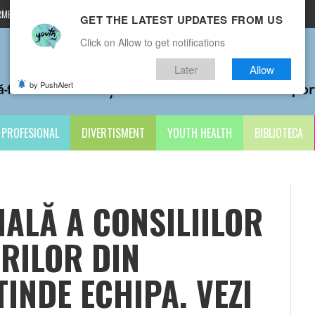
MENI ȘI CONDIȚII
CONTACTE
GET THE LATEST UPDATES FROM US
Click on Allow to get notifications
Later
Allow
by PushAlert
PROFESIONAL
DIVERTISMENT
YOUTH HEALTH
BIBLIOTECA
ALĂ A CONSILIILOR
ERILOR DIN
TINDE ECHIPA. VEZI