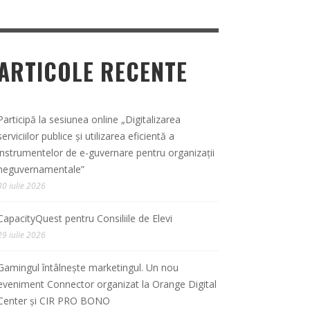
ARTICOLE RECENTE
Participă la sesiunea online „Digitalizarea
serviciilor publice și utilizarea eficientă a
instrumentelor de e-guvernare pentru organizații
neguvernamentale”
30 iulie 2026
CapacityQuest pentru Consiliile de Elevi
29 iulie 2026
Gamingul întâlnește marketingul. Un nou
eveniment Connector organizat la Orange Digital
Center și CIR PRO BONO