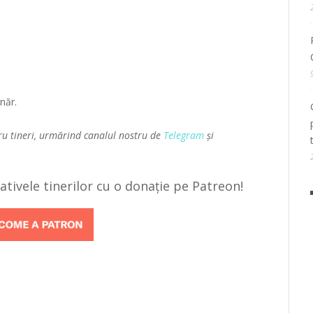
năr.
ru tineri, urmărind canalul nostru de
Telegram
și
țiativele tinerilor cu o donație pe Patreon!