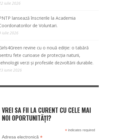
22 iulie 2026
PNTP lansează înscrierile la Academia
Coordonatorilor de Voluntari.
9 iulie 2026
Girls4Green revine cu o nouă ediție: o tabără
pentru fete curioase de protecția naturii,
tehnologii verzi și profesiile dezvoltării durabile.
23 iunie 2026
VREI SA FII LA CURENT CU CELE MAI
NOI OPORTUNITĂȚI?
*
indicates required
*
Adresa electronică