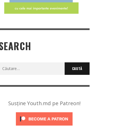
SEARCH
Caută
după:
Susține Youth.md pe Patreon!