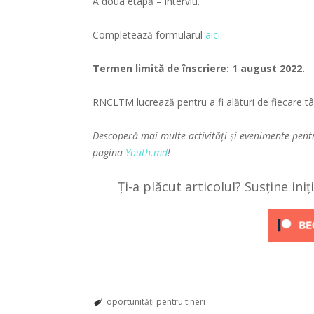
A doua etapă – interviu.
Completează formularul
aici
.
Termen limită de înscriere: 1 august 2022.
RNCLTM lucrează pentru a fi alături de fiecare tâ
Descoperă mai multe activități și evenimente pent
pagina
Youth.md
!
Ți-a plăcut articolul? Susține ini
oportunități pentru tineri