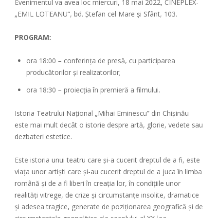
Evenimentul va avea loc miercuri, 18 mai 2022, CINEPLEX-
„EMIL LOTEANU”, bd. Ștefan cel Mare și Sfânt, 103.
PROGRAM:
ora 18:00 – conferința de presă, cu participarea
producătorilor și realizatorilor;
ora 18:30 – proiecția în premieră a filmului.
Istoria Teatrului Național „Mihai Eminescu” din Chișinău
este mai mult decât o istorie despre artă, glorie, vedete sau
dezbateri estetice.
Este istoria unui teatru care și-a cucerit dreptul de a fi, este
viața unor artiști care și-au cucerit dreptul de a juca în limba
română și de a fi liberi în creația lor, în condițiile unor
realități vitrege, de crize și circumstanțe insolite, dramatice
și adesea tragice, generate de poziționarea geografică și de