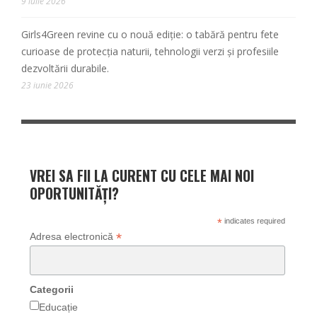
9 iulie 2026
Girls4Green revine cu o nouă ediție: o tabără pentru fete
curioase de protecția naturii, tehnologii verzi și profesiile
dezvoltării durabile.
23 iunie 2026
VREI SA FII LA CURENT CU CELE MAI NOI
OPORTUNITĂȚI?
*
indicates required
*
Adresa electronică
Categorii
Educație