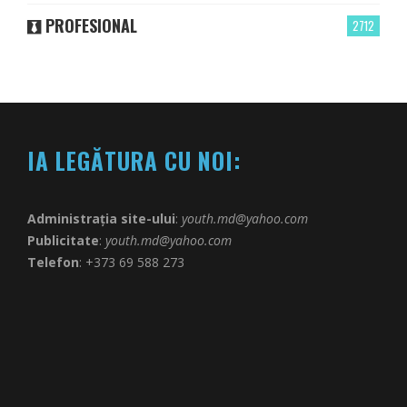
PROFESIONAL
2712
IA LEGĂTURA CU NOI:
Administrația site-ului
:
youth.md@yahoo.com
Publicitate
:
youth.md@yahoo.com
Telefon
: +373 69 588 273