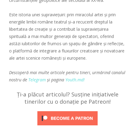
circumstanțele geopolitice ale secolului al XX-lea.
Este istoria unei supraviețuiri: prin miracolul artei și prin
energiile limbii române teatrul și-a recucerit dreptul la
libertatea de creație și a contribuit la supraviețuirea
spirituală a mai multor generații de spectatori, oferind
astăzi iubitorilor de frumos un spațiu de gândire și reflecție,
o platformă de integrare a fluxurilor creatoare și novatoare
ale artei scenice românești și europene.
Descoperă mai multe articole pentru tineri, urmărind canalul
nostru de
Telegram
și pagina
Youth.md!
Ți-a plăcut articolul? Susține inițiativele
tinerilor cu o donație pe Patreon!