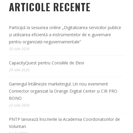
ARTICOLE RECENTE
Participă la sesiunea online „Digitalizarea serviciilor publice
și utilizarea eficientă a instrumentelor de e-guvernare
pentru organizații neguvernamentale”
30 iulie 2026
CapacityQuest pentru Consiliile de Elevi
29 iulie 2026
Gamingul întâlnește marketingul. Un nou eveniment
Connector organizat la Orange Digital Center și CIR PRO
BONO
22 iulie 2026
PNTP lansează înscrierile la Academia Coordonatorilor de
Voluntari.