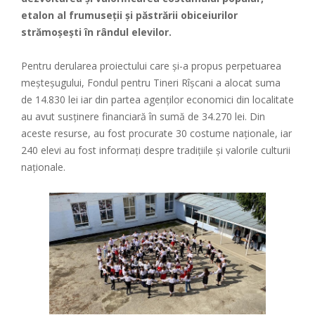
etalon al frumuseții și păstrării obiceiurilor
strămoșești în rândul elevilor.
Pentru derularea proiectului care și-a propus perpetuarea
meșteșugului, Fondul pentru Tineri Rîșcani a alocat suma
de 14.830 lei iar din partea agenților economici din localitate
au avut susținere financiară în sumă de 34.270 lei. Din
aceste resurse, au fost procurate 30 costume naționale, iar
240 elevi au fost informați despre tradițiile și valorile culturii
naționale.