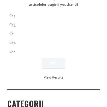
articolelor paginii youth.md?
1
2
3
4
5
View Results
CATEGORII