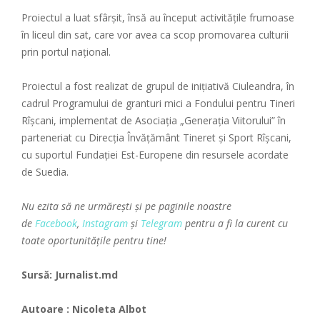
Proiectul a luat sfârșit, însă au început activitățile frumoase
în liceul din sat, care vor avea ca scop promovarea culturii
prin portul național.
Proiectul a fost realizat de grupul de inițiativă Ciuleandra, în
cadrul Programului de granturi mici a Fondului pentru Tineri
Rîșcani, implementat de Asociația „Generația Viitorului” în
parteneriat cu Direcția Învățământ Tineret și Sport Rîșcani,
cu suportul Fundaţiei Est-Europene din resursele acordate
de Suedia.
Nu ezita să ne urmărești și pe paginile noastre
de
Facebook
,
Instagram
și
Telegram
pentru a fi la curent cu
toate oportunitățile pentru tine!
Sursă: Jurnalist.md
Autoare : Nicoleta Albot