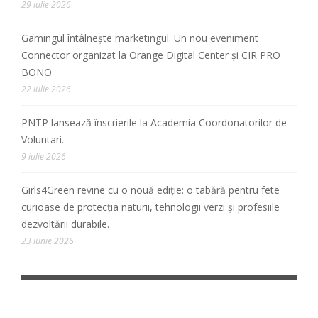
29 iulie 2026
Gamingul întâlnește marketingul. Un nou eveniment
Connector organizat la Orange Digital Center și CIR PRO
BONO
22 iulie 2026
PNTP lansează înscrierile la Academia Coordonatorilor de
Voluntari.
9 iulie 2026
Girls4Green revine cu o nouă ediție: o tabără pentru fete
curioase de protecția naturii, tehnologii verzi și profesiile
dezvoltării durabile.
23 iunie 2026