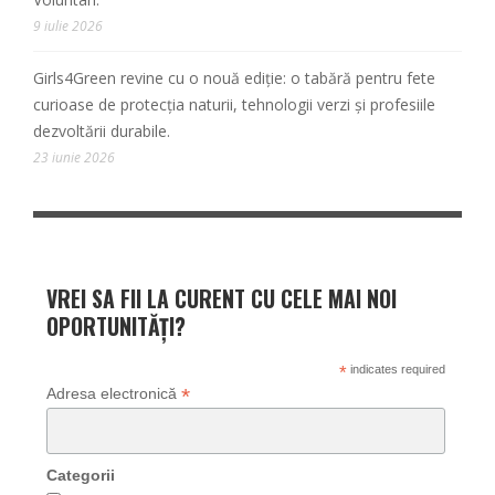
9 iulie 2026
Girls4Green revine cu o nouă ediție: o tabără pentru fete
curioase de protecția naturii, tehnologii verzi și profesiile
dezvoltării durabile.
23 iunie 2026
VREI SA FII LA CURENT CU CELE MAI NOI
OPORTUNITĂȚI?
*
indicates required
*
Adresa electronică
Categorii