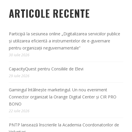
ARTICOLE RECENTE
Participă la sesiunea online „Digitalizarea serviciilor publice
și utilizarea eficientă a instrumentelor de e-guvernare
pentru organizații neguvernamentale”
30 iulie 2026
CapacityQuest pentru Consiliile de Elevi
29 iulie 2026
Gamingul întâlnește marketingul. Un nou eveniment
Connector organizat la Orange Digital Center și CIR PRO
BONO
22 iulie 2026
PNTP lansează înscrierile la Academia Coordonatorilor de
Voluntari.