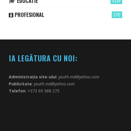
EDUCATIE
5339
PROFESIONAL
2712
IA LEGĂTURA CU NOI:
Administrația site-ului
:
youth.md@yahoo.com
Publicitate
:
youth.md@yahoo.com
Telefon
: +373 69 588 273